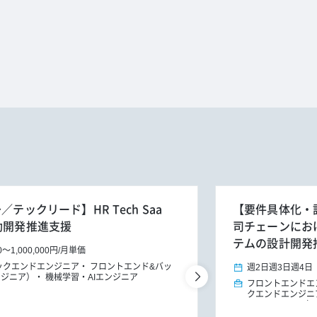
テックリード】HR Tech Saa
【要件具体化・
動開発推進支援
司チェーンにお
テムの設計開発
0
～
1,000,000円
/
月単価
ックエンドエンジニア
フロントエンド&バッ
週2日
週3日
週4日
ンジニア）
機械学習・AIエンジニア
フロントエンドエ
クエンドエンジニ
ア
PM/PMO（