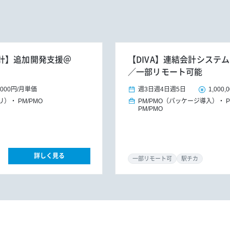
計】追加開発支援＠
【DIVA】連結会計システ
／一部リモート可能
,000円
/
月単価
週3日
週4日
週5日
1,000,
プリ）
PM/PMO
PM/PMO（パッケージ導入）
PM/PMO
詳しく見る
一部リモート可
駅チカ