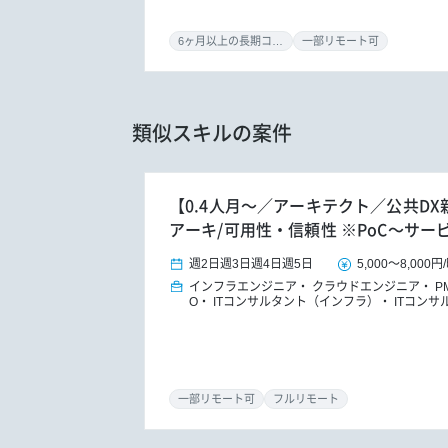
6ヶ月以上の長期コミット
一部リモート可
類似スキルの案件
【0.4人月～／アーキテクト／公共D
アーキ/可用性・信頼性 ※PoC～サー
週2日
週3日
週4日
週5日
5,000
～
8,000円
/
インフラエンジニア
クラウドエンジニア
P
O
ITコンサルタント（インフラ）
ITコンサ
一部リモート可
フルリモート