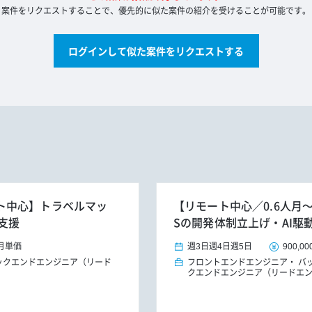
案件をリクエストすることで、優先的に似た案件の紹介を受けることが可能です。
ログインして似た案件をリクエストする
リモート中心】トラベルマッ
【リモート中心／0.6人月～／
支援
Sの開発体制立上げ・AI駆
月単価
週3日
週4日
週5日
900,00
ックエンドエンジニア（リード
フロントエンドエンジニア
バ
クエンドエンジニア（リードエ