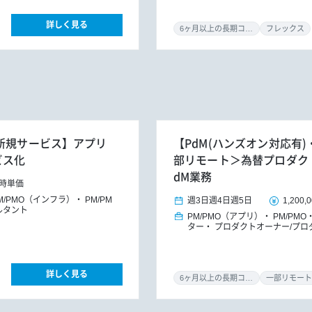
詳しく見る
6ヶ月以上の長期コミット
フレックス
X新規サービス】アプリ
【PdM(ハンズオン対応有)・
ビス化
部リモート＞為替プロダク
dM業務
時単価
M/PMO（インフラ）
PM/PM
週3日
週4日
週5日
1,200,
ルタント
PM/PMO（アプリ）
PM/PMO
ター
プロダクトオーナー/プロ
詳しく見る
6ヶ月以上の長期コミット
一部リモート