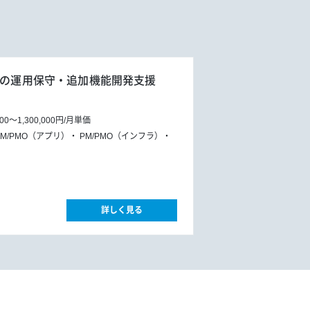
ムの運用保守・追加機能開発支援
000
～
1,300,000円
/
月単価
PM/PMO（アプリ）
PM/PMO（インフラ）
詳しく見る