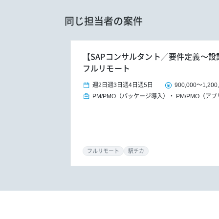
同じ担当者の案件
【SAPコンサルタント／要件定義～設
フルリモート
週2日
週3日
週4日
週5日
900,000
～
1,200
PM/PMO（パッケージ導入）
PM/PMO（ア
フルリモート
駅チカ