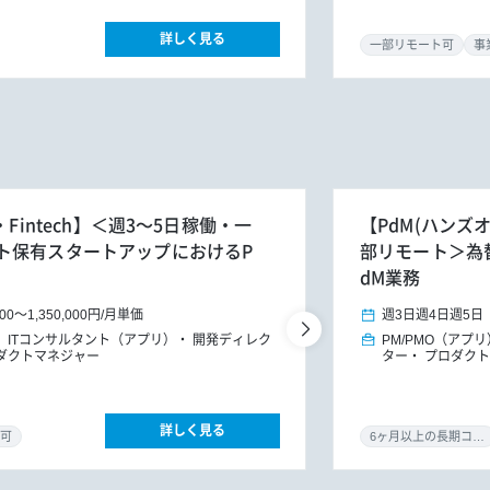
詳しく見る
一部リモート可
事
Fintech】＜週3～5日稼働・一
【PdM(ハンズオ
ト保有スタートアップにおけるP
部リモート＞為
dM業務
000
～
1,350,000円
/
月単価
週3日
週4日
週5日
ITコンサルタント（アプリ）
開発ディレク
PM/PMO（アプリ
ダクトマネジャー
ター
プロダクト
詳しく見る
可
6ヶ月以上の長期コミット