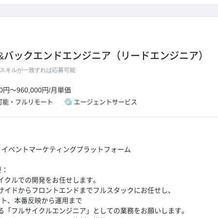
&バックエンドエンジニア（リードエンジニア）
スキルが一致すれば応募可能
00円
～
960,000円
/
月単価
可能
・
フルリモート
エージェントサービス
：イベントマーケティングプラットフォーム
要：
イクルでの開発をお任せします。
サイドからフロントエンドまでフルスタックにお任せし、
スト、本番反映から運用まで
る「フルサイクルエンジニア」としての業務をお願いします。