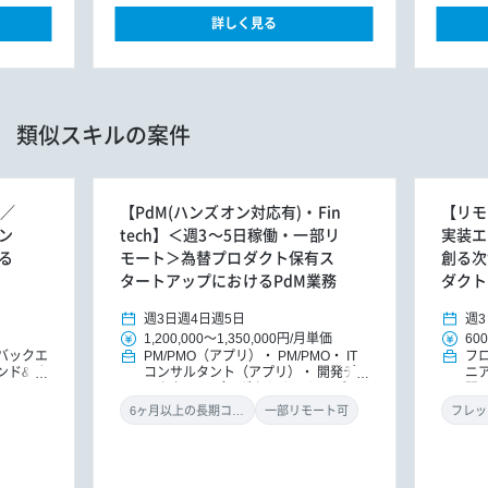
詳しく見る
類似スキルの案件
ト／
【PdM(ハンズオン対応有)・Fin
【リモ
ン
tech】＜週3～5日稼働・一部リ
実装エ
る
モート＞為替プロダクト保有ス
創る次
タートアップにおけるPdM業務
ダクト
週3日
週4日
週5日
週3
1,200,000
～
1,350,000円
/
月単価
600
バックエ
PM/PMO（アプリ）
PM/PMO
IT
フ
ンド&バ
コンサルタント（アプリ）
開発ディ
ニ
ドエンジ
レクター
プロダクトオーナー/プロ
習・
ダクトマネジャー
6ヶ月以上の長期コミット
一部リモート可
フレッ