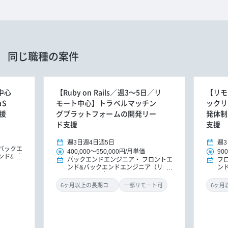
同じ職種の案件
中心
【Ruby on Rails／週3～5日／リ
【リモ
aS
モート中心】トラベルマッチン
ックリー
援
グプラットフォームの開発リー
発体制
ド支援
支援
週3日
週4日
週5日
週3
バックエ
400,000
～
550,000円
/
月単価
900
ンド&バ
バックエンドエンジニア
フロントエ
フ
ドエンジ
ンド&バックエンドエンジニア（リー
ン
ドエンジニア）
ッ
ニ
6ヶ月以上の長期コミット
一部リモート可