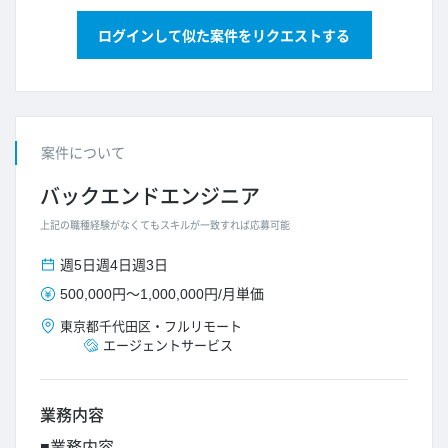
ログインして似た案件をリクエストする
案件について
バックエンドエンジニア
上記の職種経験がなくてもスキルが一致すれば応募可能
週5日
週4日
週3日
500,000円
～
1,000,000円
/
月単価
東京都
千代田区
・
フルリモート
エージェントサービス
業務内容
■業務内容