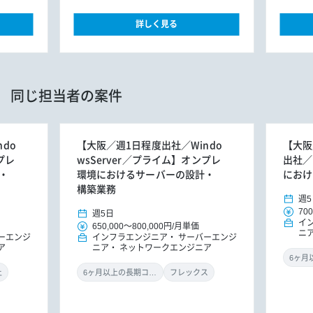
詳しく見る
同じ担当者の案件
do
【大阪／週1日程度出社／Windo
【大阪
プレ
wsServer／プライム】オンプレ
出社／
・
環境におけるサーバーの設計・
におけ
構築業務
週5
700
週5日
イ
650,000
～
800,000円
/
月単価
ニ
ーエンジ
インフラエンジニア
サーバーエンジ
ア
ニア
ネットワークエンジニア
上
6ヶ月以上の長期コミット
フレックス