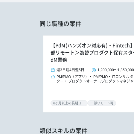
同じ職種の案件
【PdM(ハンズオン対応有)・Fintec
部リモート＞為替プロダクト保有スタ
dM業務
週3日
週4日
週5日
1,200,000
～
1,350,00
PM/PMO（アプリ）
PM/PMO
ITコンサル
ター
プロダクトオーナー/プロダクトマネジャ
6ヶ月以上の長期コミット
一部リモート可
類似スキルの案件