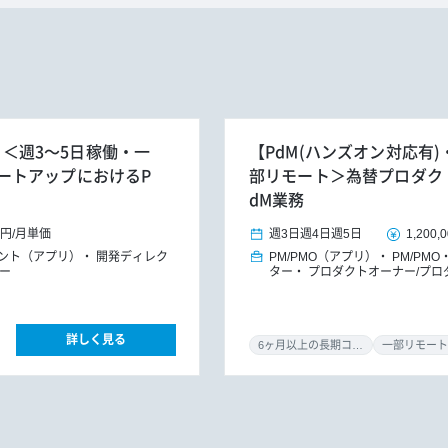
h】＜週3～5日稼働・一
【PdM(ハンズオン対応有)・
ートアップにおけるP
部リモート＞為替プロダク
dM業務
0円
/
月単価
週3日
週4日
週5日
1,200,
タント（アプリ）
開発ディレク
PM/PMO（アプリ）
PM/PMO
ー
ター
プロダクトオーナー/プロ
詳しく見る
6ヶ月以上の長期コミット
一部リモート