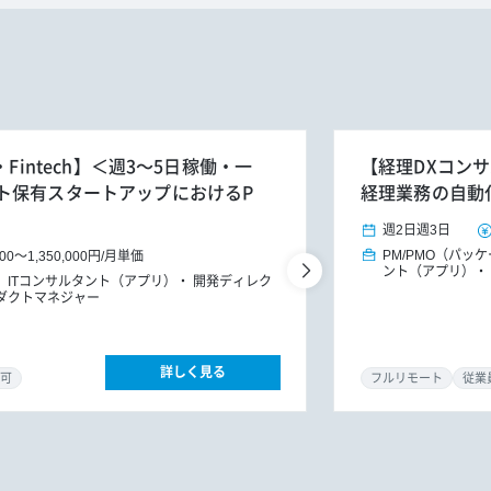
Fintech】＜週3～5日稼働・一
【経理DXコンサ
ト保有スタートアップにおけるP
経理業務の自動
週2日
週3日
PM/PMO（パッ
000
～
1,350,000円
/
月単価
ント（アプリ）
ITコンサルタント（アプリ）
開発ディレク
ダクトマネジャー
詳しく見る
可
フルリモート
従業