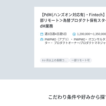
【PdM(ハンズオン対応有)・Fintec
部リモート＞為替プロダクト保有スタ
dM業務
週3日
週4日
週5日
1,200,000
～
1,350,00
PM/PMO（アプリ）
PM/PMO
ITコンサル
ター
プロダクトオーナー/プロダクトマネジャ
6ヶ月以上の長期コミット
一部リモート可
こだわり条件や好みから探