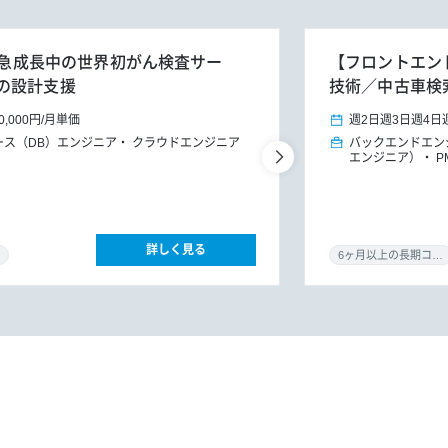
日】急成長中の世界初がん検査サー
【フロントエンド
の設計支援
技術／中古車検
0,000円
/
月単価
週2日
週3日
週4日
ース（DB）エンジニア
クラウドエンジニア
バックエンドエン
エンジニア）
P
詳しく見る
6ヶ月以上の長期コミット