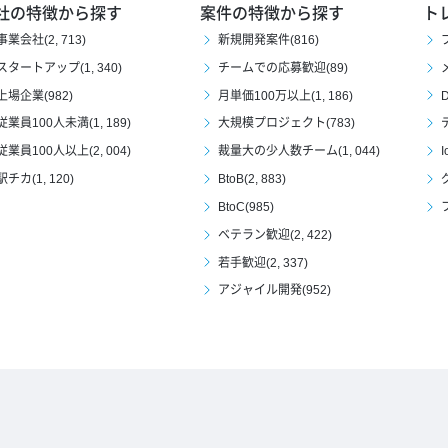
社の特徴から探す
案件の特徴から探す
ト
事業会社(2, 713)
新規開発案件(816)
スタートアップ(1, 340)
チームでの応募歓迎(89)
上場企業(982)
月単価100万以上(1, 186)
D
従業員100人未満(1, 189)
大規模プロジェクト(783)
従業員100人以上(2, 004)
裁量大の少人数チーム(1, 044)
I
駅チカ(1, 120)
BtoB(2, 883)
BtoC(985)
ベテラン歓迎(2, 422)
若手歓迎(2, 337)
アジャイル開発(952)