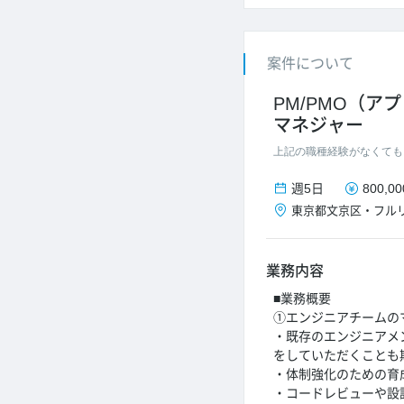
案件について
PM/PMO（ア
マネジャー
上記の職種経験がなくても
週5日
800,0
東京都
文京区
・
フル
業務内容
■業務概要
①エンジニアチームの
・既存のエンジニアメ
をしていただくことも
・体制強化のための育
・コードレビューや設