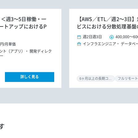
h】＜週3～5日稼働・一
【AWS／ETL／週2～3
ートアップにおけるP
ビスにおける分散処理基盤
週2日
週3日
400,000
～
60
インフラエンジニア
データベ
0円
/
月単価
タント（アプリ）
開発ディレク
ー
詳しく見る
6ヶ月以上の長期コミット
フルリモート
す