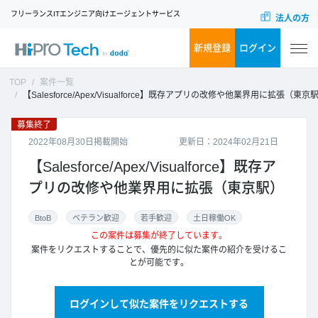
フリーランスITエンジニア向けエージェントサービス
法人の方
新規登録
ログイン
TOP
案件一覧
【Salesforce/Apex/Visualforce】既存アプリの改修や他業界用に拡張（東京
募集終了
2022年08月30日掲載開始
更新日：2024年02月21日
【Salesforce/Apex/Visualforce】既存ア
プリの改修や他業界用に拡張（東京駅）
BtoB
ベテラン歓迎
若手歓迎
土日稼働OK
この案件は募集が終了しています。
案件をリクエストすることで、優先的に似た案件の紹介を受けるこ
とが可能です。
ログインして似た案件をリクエストする