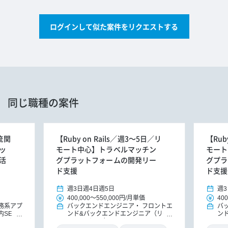
ログインして似た案件をリクエストする
同じ職種の案件
流関
【Ruby on Rails／週3～5日／リ
【Rub
ッ
モート中心】トラベルマッチン
モート
活
グプラットフォームの開発リー
グプラ
ド支援
ド支援
週3日
週4日
週5日
週3
400,000
～
550,000円
/
月単価
400
務系アプ
バックエンドエンジニア
フロントエ
バ
内SE
ンド&バックエンドエンジニア（リー
ン
ドエンジニア）
ド