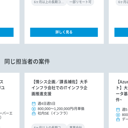
6ヶ月以上の長期コミット
一部リモート可
詳しく見る
同じ担当者の案件
ス
【情シス企画／課長補佐】大手
【Azu
/ユ
インフラ会社でのITインフラ企
ト】大
画推進支援
ータ基
件~
週4日
週5日
800,000
～
1,200,000円
/
月単価
週5
ーバーエ
社内SE（インフラ）
800
ラ）
デ
6ヶ月以上の長期コミット
事業会社