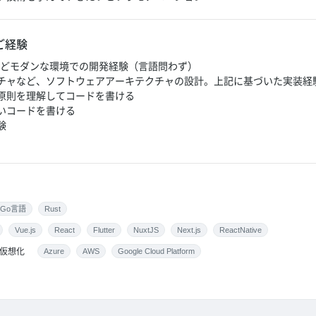
ご経験
Rustなどモダンな環境での開発経験（言語問わず）
チャなど、ソフトウェアアーキテクチャの設計。上記に基づいた実装経
計原則を理解してコードを書ける
いコードを書ける
験
Go言語
Rust
Vue.js
React
Flutter
NuxtJS
Next.js
ReactNative
仮想化
Azure
AWS
Google Cloud Platform