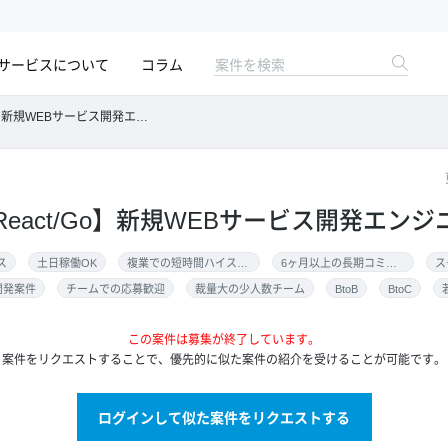
サービスについて
コラム
Go】新規WEBサービス開発エンジニア
ipt/React/Go】新規WEBサービス開発エン
ス
土日稼働OK
複業での短時間ハイスキル案件
6ヶ月以上の長期コミット
ス
開発案件
チームでの応募歓迎
裁量大の少人数チーム
BtoB
BtoC
この案件は募集が終了しています。
案件をリクエストすることで、優先的に似た案件の紹介を受けることが可能です。
ログインして似た案件をリクエストする