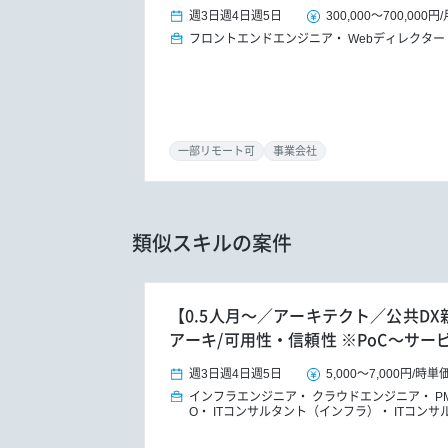
週3日
週4日
週5日
300,000
～
700,000円
/
フロントエンドエンジニア
Webディレクター
一部リモート可
事業会社
類似スキルの案件
【0.5人月～／アーキテクト／公共D
アーキ/可用性・信頼性 ※PoC～サー
週3日
週4日
週5日
5,000
～
7,000円
/
時単
インフラエンジニア
クラウドエンジニア
P
O
ITコンサルタント（インフラ）
ITコンサ