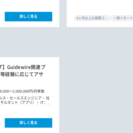
詳しく見る
6ヶ月以上の長期コミット
一部リモート
】Guidewire関連プ
E等経験に応じてアサ
00,000
～
2,000,000円
/
月単価
ルス・セールスエンジニア
社
ンサルタント（アプリ）
ITコン
導入コンサルタント
プロダク
詳しく見る