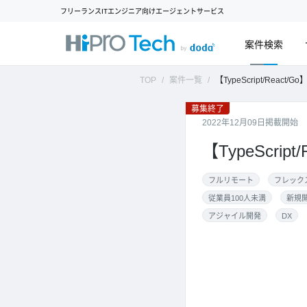
フリーランスITエンジニア向けエージェントサービス
案件検索
TOP
案件一覧
【TypeScript/React/
募集終了
2022年12月09日掲載開始
【TypeScr
フルリモート
フレック
従業員100人未満
新規
アジャイル開発
DX