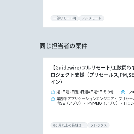
一部リモート可
フルリモート
同じ担当者の案件
【Guidewire/フルリモート/工数問わず
ロジェクト支援（プリセールス,PM,S
イン）
週1日
週2日
週3日
週4日
週5日
その他
1,2
業務系アプリケーションエンジニア
プリセー
内SE（アプリ）
PM/PMO（アプリ）
ITコ
サルタント
DXコンサルタント
パッケージ
トオーナー/プロダクトマネジャー
6ヶ月以上の長期コミット
フレックス