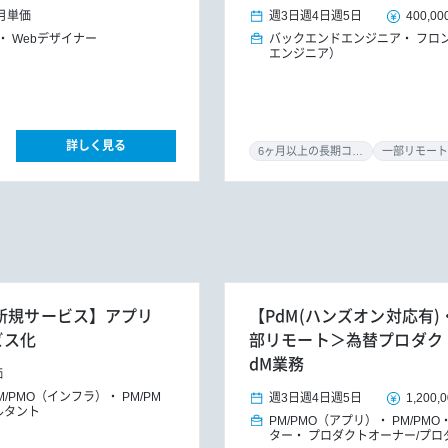
月単価
週3日
週4日
週5日
400,00
Webデザイナー
バックエンドエンジニア
フロ
エンジニア）
詳しく見る
6ヶ月以上の長期コミット
一部リモート
X新規サービス】アプリ
【PdM(ハンズオン対応有)・
ビス化
部リモート＞為替プロダク
dM業務
価
M/PMO（インフラ）
PM/PM
週3日
週4日
週5日
1,200,
ルタント
PM/PMO（アプリ）
PM/PMO
ター
プロダクトオーナー/プロ