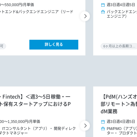
0
～
550,000円
/
月単価
週3日
週4日
週5日
ントエンド&バックエンドエンジニア（リード
バックエンドエン
エンジニア）
詳しく見る
可
6ヶ月以上の長期コミット
Fintech】＜週3～5日稼働・一
【PdM(ハンズオ
ト保有スタートアップにおけるP
部リモート＞為
dM業務
000
～
1,350,000円
/
月単価
週3日
週4日
週5日
ITコンサルタント（アプリ）
開発ディレク
PM/PMO（アプリ
ダクトマネジャー
ター
プロダクト