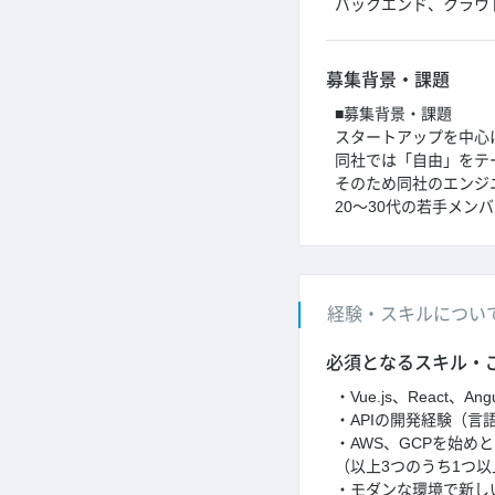
バックエンド、クラウ
募集背景・課題
■募集背景・課題
スタートアップを中心
同社では「自由」をテ
そのため同社のエンジ
20～30代の若手メ
経験・スキルについ
必須となるスキル・
・Vue.js、React、
・APIの開発経験（言
・AWS、GCPを始め
（以上3つのうち1つ
・モダンな環境で新し