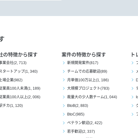
す
社の特徴から探す
案件の特徴から探す
ト
事業会社(2, 713)
新規開発案件(817)
スタートアップ(1, 340)
チームでの応募歓迎(89)
上場企業(982)
月単価100万以上(1, 186)
D
従業員100人未満(1, 189)
大規模プロジェクト(783)
従業員100人以上(2, 006)
裁量大の少人数チーム(1, 044)
I
駅チカ(1, 120)
BtoB(2, 883)
BtoC(985)
ベテラン歓迎(2, 422)
若手歓迎(2, 337)