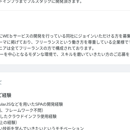
ドインフラまでフルスタックに開発頂きます。
にWEｂサービスの開発を行っている同社にジョインいただける方を募
ーマに掲げており、フリーランスという働き方を尊重している企業様で
ニアは全てフリーランスの方で構成されております。
ンバーを中心となるモダンな環境で、スキルを磨いていきたい方のご応募
て
ご経験
AngularJSなどを用いたSPAの開発経験
語、フレームワーク不問）
としたクラウドインフラ使用経験
以上の経験）
い技術を学んでいきたいというモチベーション