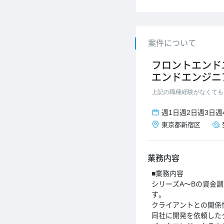
案件について
フロントエンド
エンドエンジニ
上記の職種経験がなくても
週1日
週2日
週3日
週
東京都
新宿区
業務内容
■業務内容
シリーズA～Bの資金
す。
クライアントとの関係
同社に開発を依頼した