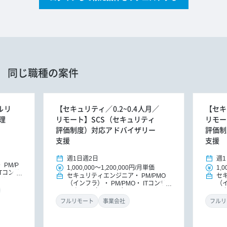
同じ職種の案件
ルリ
【セキュリティ／0.2~0.4人月／
【セキ
理
リモート】SCS（セキュリティ
リモー
評価制度）対応アドバイザリー
評価制
支援
支援
週1日
週2日
週1
PM/P
1,000,000
～
1,200,000円
/
月単価
1,0
ITコンサ
セキュリティエンジニア
PM/PMO
セ
ンサルタ
（インフラ）
PM/PMO
ITコンサ
（
ルタント
ルタント（インフラ）
ITコンサルタ
ル
ント
DXコンサルタント
ン
フルリモート
事業会社
フルリ