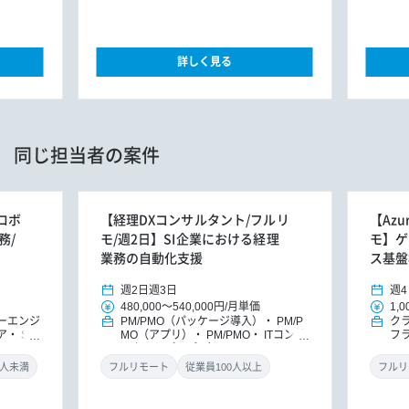
詳しく見る
同じ担当者の案件
用ロボ
【経理DXコンサルタント/フルリ
【Azu
務/
モ/週2日】SI企業における経理
モ】ゲ
業務の自動化支援
ス基盤
週2日
週3日
週4
480,000
～
540,000円
/
月単価
1,0
ーエンジ
PM/PMO（パッケージ導入）
PM/P
ク
ア
SR
MO（アプリ）
PM/PMO
ITコンサ
フ
ルタント（アプリ）
DXコンサルタ
PM
ント
パッケージ導入コンサルタント
ラ
0人未満
フルリモート
従業員100人以上
フルリ