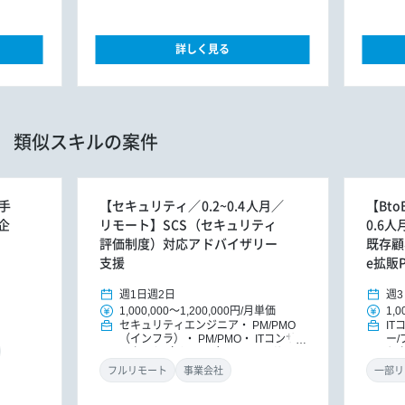
詳しく見る
類似スキルの案件
手
【セキュリティ／0.2~0.4人月／
【Bt
企
リモート】SCS（セキュリティ
0.6
評価制度）対応アドバイザリー
既存顧客
支援
e拡販
週1日
週2日
週3
1,000,000
～
1,200,000円
/
月単価
1,0
セキュリティエンジニア
PM/PMO
IT
（インフラ）
PM/PMO
ITコンサ
ー
ルタント（インフラ）
ITコンサルタ
ケ
ント
DXコンサルタント
フルリモート
事業会社
一部リ