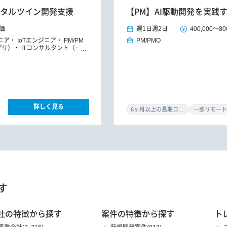
ジタルツイン開発支援
【PM】AI駆動開発を実践
価
週1日
週2日
400,000
～
80
ニア
IoTエンジニア
PM/PM
PM/PMO
プリ）
ITコンサルタント（イ
ント
詳しく見る
6ヶ月以上の長期コミット
一部リモート
す
社の特徴から探す
案件の特徴から探す
ト