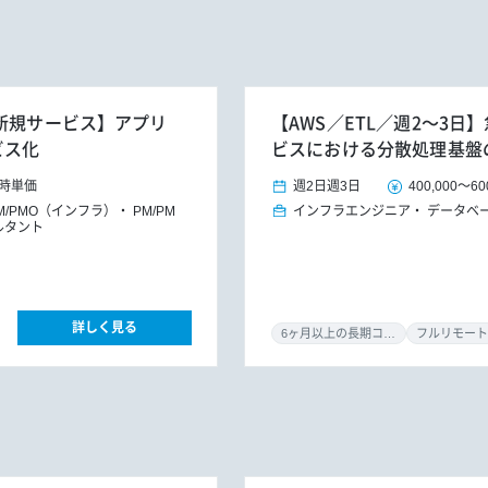
X新規サービス】アプリ
【AWS／ETL／週2～3
ビス化
ビスにおける分散処理基盤
時単価
週2日
週3日
400,000
～
60
M/PMO（インフラ）
PM/PM
インフラエンジニア
データベ
ルタント
詳しく見る
6ヶ月以上の長期コミット
フルリモート