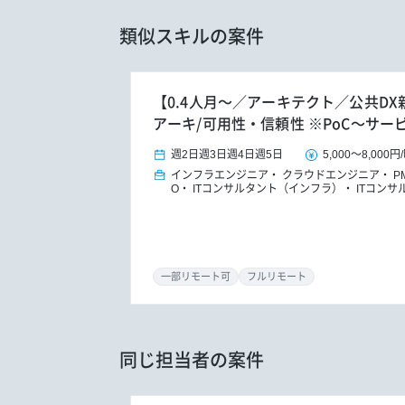
類似スキルの案件
【0.4人月～／アーキテクト／公共D
アーキ/可用性・信頼性 ※PoC～サー
週2日
週3日
週4日
週5日
5,000
～
8,000円
/
インフラエンジニア
クラウドエンジニア
P
O
ITコンサルタント（インフラ）
ITコンサ
一部リモート可
フルリモート
同じ担当者の案件