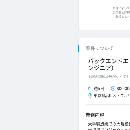
案件によって
ご応募と同時に
ご登録のメー
案件について
バックエンドエ
ンジニア）
上記の職種経験がなくても
週5日
800,0
東京都
品川区
・
フル
業務内容
大手製造業での大規模見