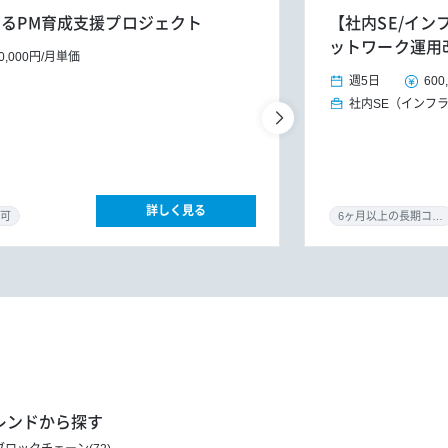
するPM育成支援プロジェクト
【社内SE/イン
ットワーク運用
0,000円
/
月単価
週5日
600
社内SE（インフ
詳しく見る
可
6ヶ月以上の長期コミット
レンドから探す