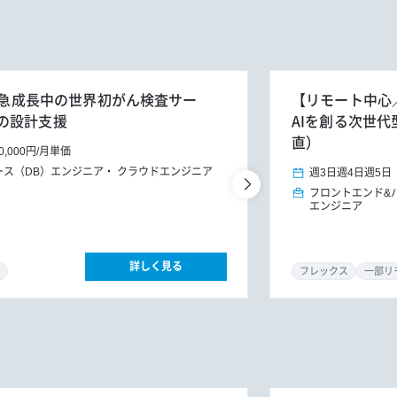
日】急成長中の世界初がん検査サー
【リモート中心／
の設計支援
AIを創る次世
直）
0,000円
/
月単価
ース（DB）エンジニア
クラウドエンジニア
週3日
週4日
週5日
フロントエンド&
エンジニア
詳しく見る
フレックス
一部リ