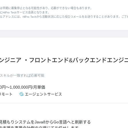
は早期に募集停止となる可能性があり、応募ができない場合もあります。
HiPro Techサービス会員となります。
ルアドレスには、HiPro Techから活動状況に応じた役立つメールをお送りすることがあります。ご
ンジニア
フロントエンド&バックエンドエンジ
スキルが一致すれば応募可能
00円
～
1,000,000円
/
月単価
リモート
エージェントサービス
積もりシステムをJava8からGo言語へと刷新する