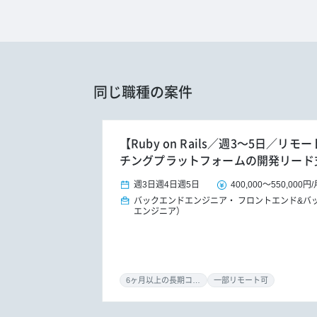
同じ職種の案件
【Ruby on Rails／週3～5日／
チングプラットフォームの開発リード
週3日
週4日
週5日
400,000
～
550,000円
/
バックエンドエンジニア
フロントエンド&バ
エンジニア）
6ヶ月以上の長期コミット
一部リモート可