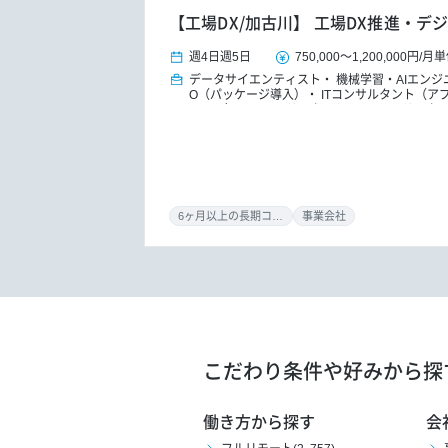
【工場DX/加古川】 工場DX推進・デ
週4日
週5日
750,000
～
1,200,000円
/
月単
データサイエンティスト
機械学習・AIエンジ
O（パッケージ導入）
ITコンサルタント（ア
ンフラ）
ITコンサルタント
DXコンサルタ
6ヶ月以上の長期コミット
事業会社
こだわり条件や好みから探
働き方から探す
会