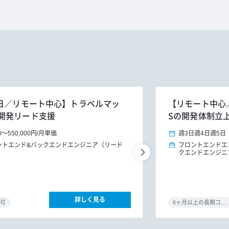
週3～5日／リモート中心】トラベルマッ
【リモート中心／0
開発リード支援
Sの開発体制立
0
～
550,000円
/
月単価
週3日
週4日
週5日
ントエンド&バックエンドエンジニア（リード
フロントエンドエ
クエンドエンジニ
詳しく見る
可
6ヶ月以上の長期コミット