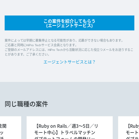
この案件を紹介してもらう
(エージェントサービス)
案件によっては早期に募集停止となる可能性があり、応募ができない場合もあります。
ご応募と同時にHiPro Techサービス会員となります。
ご登録のメールアドレスには、HiPro Techから活動状況に応じた役立つメールをお送りするこ
とがあります。ご了承ください。
エージェントサービスとは？
同じ職種の案件
流関
【Ruby on Rails／週3～5日／リ
【Rub
ッ
モート中心】トラベルマッチン
モート
活
グプラットフォームの開発リー
グプラ