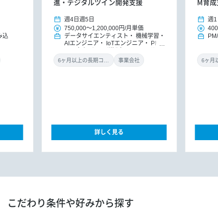
進・デジタルツイン開発支援
M育成
週4日
週5日
週1
750,000
～
1,200,000円
/
月単価
400
み込
データサイエンティスト
機械学習・
PM
AIエンジニア
IoTエンジニア
PM/P
MO（パッケージ導入）
ITコンサル
タント（アプリ）
ITコンサルタント
6ヶ月以上の長期コミット
事業会社
（インフラ）
ITコンサルタント
D
Xコンサルタント
詳しく見る
こだわり条件や好みから探す