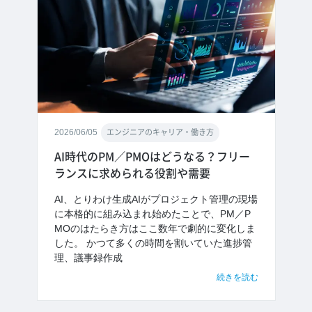
2026/06/05
エンジニアのキャリア・働き方
AI時代のPM／PMOはどうなる？フリー
ランスに求められる役割や需要
AI、とりわけ生成AIがプロジェクト管理の現場
に本格的に組み込まれ始めたことで、PM／P
MOのはたらき方はここ数年で劇的に変化しま
した。 かつて多くの時間を割いていた進捗管
理、議事録作成
続きを読む