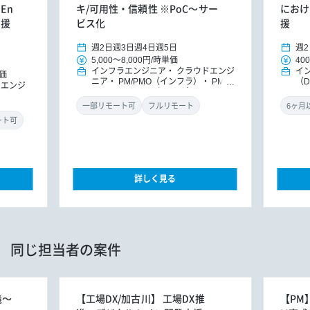
En
キ/可用性・信頼性 ※PoC～サー
におけ
支援
ビス化
援
週2日
週3日
週4日
週5日
週2
5,000
～
8,000円
/
時単価
400
インフラエンジニア
クラウドエンジ
イ
価
ニア
PM/PMO（インフラ）
PM/P
（
ドエンジ
MO
ITコンサルタント（インフ
ニ
ラ）
ITコンサルタント
一部リモート可
フルリモート
ート可
詳しく見る
同じ担当者の案件
義～
【工場DX/加古川】 工場DX推
【PM