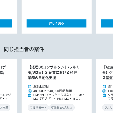
詳しく見る
同じ担当者の案件
用ロボ
【経理DXコンサルタント/フルリ
【Azu
務/
モ/週2日】SI企業における経理
モ】ゲ
業務の自動化支援
ス基盤
週2日
週3日
週4
480,000
～
540,000円
/
月単価
1,0
ーエンジ
PM/PMO（パッケージ導入）
PM/P
ク
ア
SR
MO（アプリ）
PM/PMO
ITコンサ
フ
ルタント（アプリ）
DXコンサルタ
PM
ント
パッケージ導入コンサルタント
ラ
0人未満
フルリモート
従業員100人以上
フルリ