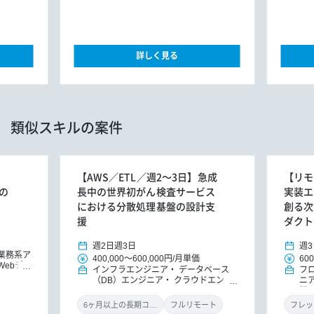
詳しく見る
類似スキルの案件
【AWS／ETL／週2～3日】急成
【リモ
の
長中の世界初がん検査サービス
実装エ
における分散処理基盤の設計支
創る次
援
ダクト
週2日
週3日
週3
業務系ア
400,000
～
600,000円
/
月単価
600
Webデ
インフラエンジニア
データベース
フ
（DB）エンジニア
クラウドエンジ
ニ
ニア
習・
6ヶ月以上の長期コミット
フルリモート
フレッ