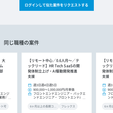
ログインして似た案件をリクエストする
同じ職種の案件
】大
【リモート中心／0.6人月～／テ
【リモ
ム
ックリード】HR Tech SaaSの開
ックリー
部
発体制立上げ・AI駆動開発推進
発体制
支援
支援
週3日
週4日
週5日
週3
900,000
～
1,000,000円
/
月単価
900
ドエンジ
フロントエンドエンジニア
バックエ
フ
業務系ア
ンドエンジニア
フロントエンド&バ
ン
ックエンドエンジニア（リードエンジ
ッ
ニア）
機械学習・AIエンジニア
ニ
ート可
6ヶ月以上の長期コミット
フレックス