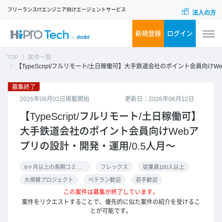
フリーランスITエンジニア向けエージェントサービス
法人の方
新規登録
ログイン
TOP
案件一覧
【TypeScript/フルリモート/土日稼働可】大手鉄道会社のポイント会員向けWebアプリの設計・開発・運用/0.5人月
募集終了
2026年06月02日掲載開始
更新日：2026年06月12日
【TypeScript/フルリモート/土日稼働可】
大手鉄道会社のポイント会員向けWebア
プリの設計・開発・運用/0.5人月～
6ヶ月以上の長期コミット
フレックス
従業員100人以上
大規模プロジェクト
ベテラン歓迎
若手歓迎
この案件は募集が終了しています。
案件をリクエストすることで、優先的に似た案件の紹介を受けるこ
とが可能です。