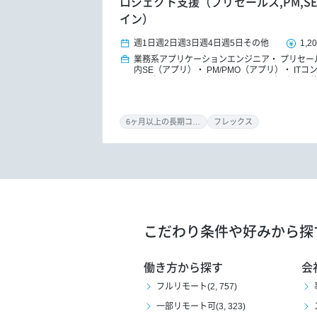
ロジェクト支援（プリセールス,PM,S
イン）
週1日
週2日
週3日
週4日
週5日
その他
1,2
業務系アプリケーションエンジニア
プリセー
内SE（アプリ）
PM/PMO（アプリ）
ITコ
サルタント
DXコンサルタント
パッケージ
トオーナー/プロダクトマネジャー
6ヶ月以上の長期コミット
フレックス
こだわり条件や好みから探
働き方から探す
会
フルリモート(2, 757)
一部リモート可(3, 323)