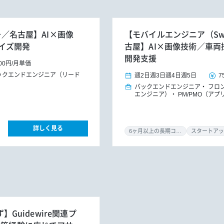
月～／名古屋】AI×画像
【モバイルエンジニア（Swif
イズ開発
古屋】AI×画像技術／車
開発支援
000円
/
月単価
ックエンドエンジニア（リード
週2日
週3日
週4日
週5日
7
バックエンドエンジニア
フロ
エンジニア）
PM/PMO（アプ
詳しく見る
6ヶ月以上の長期コミット
スタートアッ
】Guidewire関連プ