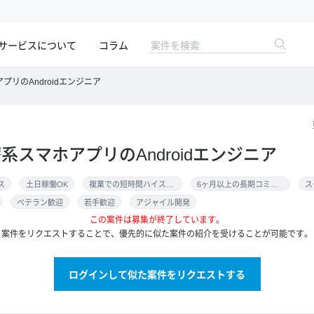
サービスについて
コラム
アプリのAndroidエンジニア
医療系スマホアプリのAndroidエンジニア
ス
土日稼働OK
複業での短時間ハイスキル案件
6ヶ月以上の長期コミット
ス
ベテラン歓迎
若手歓迎
アジャイル開発
この案件は募集が終了しています。
案件をリクエストすることで、優先的に似た案件の紹介を受けることが可能です。
ログインして似た案件をリクエストする