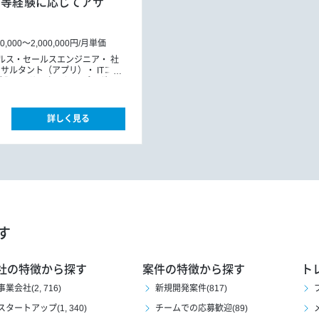
E等経験に応じてアサ
00,000
～
2,000,000円
/
月単価
ルス・セールスエンジニア
社
ンサルタント（アプリ）
ITコン
導入コンサルタント
プロダク
詳しく見る
す
社の特徴から探す
案件の特徴から探す
ト
事業会社(2, 716)
新規開発案件(817)
スタートアップ(1, 340)
チームでの応募歓迎(89)