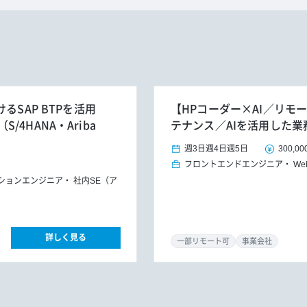
るSAP BTPを活用
【HPコーダー×AI／リモ
4HANA・Ariba
テナンス／AIを活用した業
週3日
週4日
週5日
300,00
フロントエンドエンジニア
W
ションエンジニア
社内SE（ア
詳しく見る
一部リモート可
事業会社