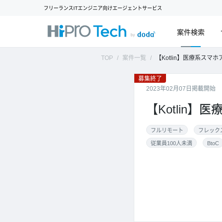
フリーランスITエンジニア向けエージェントサービス
案件検索
TOP
案件一覧
【Kotlin】医療系スマホ
募集終了
2023年02月07日掲載開始
【Kotlin】
フルリモート
フレック
従業員100人未満
BtoC