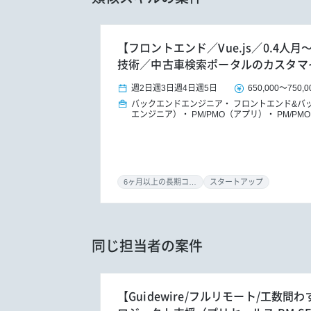
【フロントエンド／Vue.js／0.4人
技術／中古車検索ポータルのカスタマ
週2日
週3日
週4日
週5日
650,000
～
750,
バックエンドエンジニア
フロントエンド&バ
エンジニア）
PM/PMO（アプリ）
PM/PMO
6ヶ月以上の長期コミット
スタートアップ
同じ担当者の案件
【Guidewire/フルリモート/工数問わず