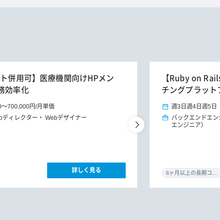
ート併用可】医療機関向けHPメン
【Ruby on 
務効率化
チングプラット
0
～
700,000円
/
月単価
週3日
週4日
週5日
ebディレクター
Webデザイナー
バックエンドエン
エンジニア）
詳しく見る
6ヶ月以上の長期コミット