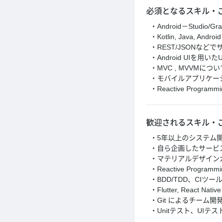
必須となるスキル・
・Android－Stud
・Kotlin, Java, An
・REST/JSONな
・Android UIを用い
・MVC , MVVMに
・モバイルアプリケー
・Reactive Prog
歓迎されるスキル・
・5年以上のシステム
・自ら企画したサービ
・マテリアルデザイン
・Reactive Prog
・BDD/TDD、CI
・Flutter, Rea
・Git によるチーム開
・Unitテスト、UIテ