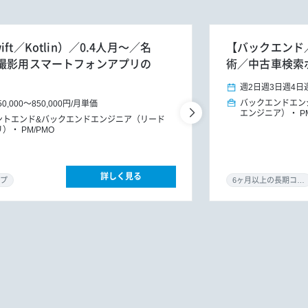
t／Kotlin）／0.4人月～／名
【バックエンド／
両撮影用スマートフォンアプリの
術／中古車検索
週2日
週3日
週4日
バックエンドエン
50,000
～
850,000円
/
月単価
エンジニア）
P
ントエンド&バックエンドエンジニア（リード
リ）
PM/PMO
詳しく見る
プ
6ヶ月以上の長期コミット