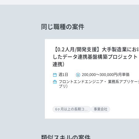
同じ職種の案件
【0.2人月/開発支援】大手製造業におけ
したデータ連携基盤構築プロジェクト（S/
連携）
週1日
200,000
～
300,000円
/
月単価
フロントエンドエンジニア
業務系アプリケー
プリ）
6ヶ月以上の長期コミット
事業会社
類似スキルの案件