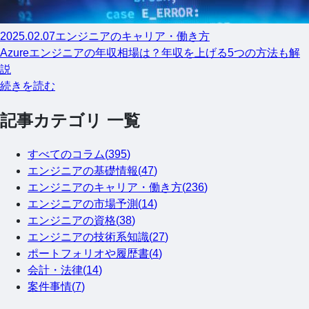
2025.02.07
エンジニアのキャリア・働き方
Azureエンジニアの年収相場は？年収を上げる5つの方法も解
説
続きを読む
記事カテゴリ 一覧
すべてのコラム(
395
)
エンジニアの基礎情報
(
47
)
エンジニアのキャリア・働き方
(
236
)
エンジニアの市場予測
(
14
)
エンジニアの資格
(
38
)
エンジニアの技術系知識
(
27
)
ポートフォリオや履歴書
(
4
)
会計・法律
(
14
)
案件事情
(
7
)