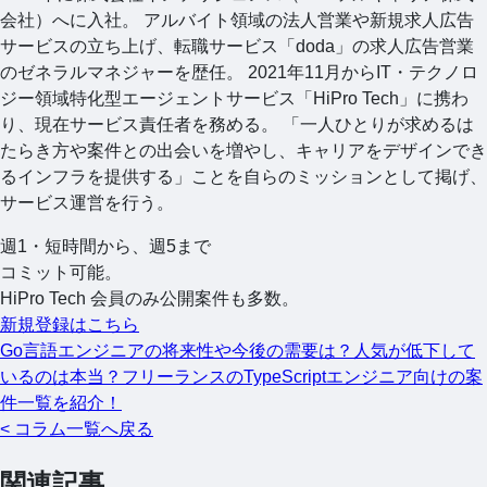
会社）へに入社。 アルバイト領域の法人営業や新規求人広告
サービスの立ち上げ、転職サービス「doda」の求人広告営業
のゼネラルマネジャーを歴任。 2021年11月からIT・テクノロ
ジー領域特化型エージェントサービス「HiPro Tech」に携わ
り、現在サービス責任者を務める。 「一人ひとりが求めるは
たらき方や案件との出会いを増やし、キャリアをデザインでき
るインフラを提供する」ことを自らのミッションとして掲げ、
サービス運営を行う。
週1・短時間から、週5まで
コミット可能。
HiPro Tech 会員のみ公開案件も多数。
新規登録はこちら
Go言語エンジニアの将来性や今後の需要は？人気が低下して
いるのは本当？
フリーランスのTypeScriptエンジニア向けの案
件一覧を紹介！
< コラム一覧へ戻る
関連記事