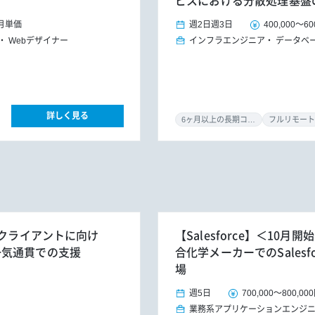
ビスにおける分散処理基盤
月単価
週2日
週3日
400,000
～
60
Webデザイナー
インフラエンジニア
データベ
詳しく見る
6ヶ月以上の長期コミット
フルリモート
やクライアントに向け
【Salesforce】＜10
一気通貫での支援
合化学メーカーでのSales
場
週5日
700,000
～
800,00
業務系アプリケーションエンジ