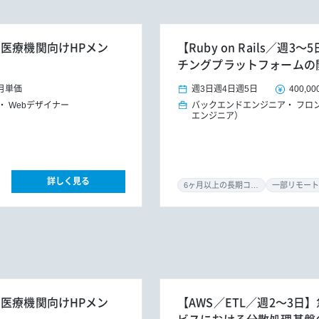
】医療機関向けHPメン
【Ruby on Rails／
チングプラットフォームの
月単価
週3日
週4日
週5日
400,00
Webデザイナー
バックエンドエンジニア
フロ
エンジニア）
詳しく見る
6ヶ月以上の長期コミット
一部リモート
】医療機関向けHPメン
【AWS／ETL／週2～3