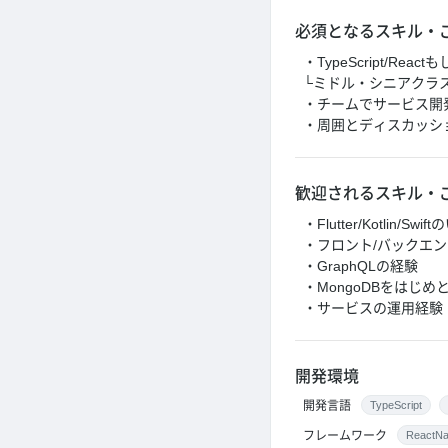
必須となるスキル・
・TypeScript/Rea
└ミドル・シニアクラ
・チームでサービス開
・周囲とディスカッシ
歓迎されるスキル・
・Flutter/Kotlin/
・フロント/バックエ
・GraphQLの経験
・MongoDBをはじめ
・サービスの運用経験
開発環境
開発言語
TypeScript
フレームワーク
ReactNa