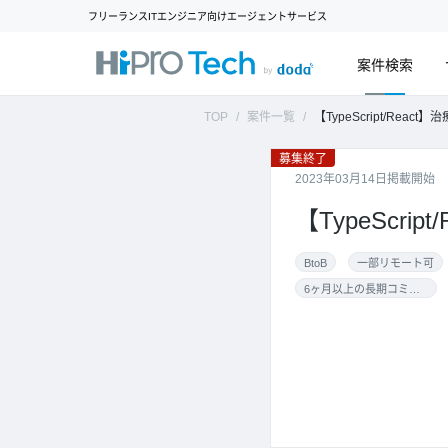
フリーランスITエンジニア向けエージェントサービス
案件検索
TOP
案件一覧
【TypeScript/React】治
募集終了
2023年03月14日掲載開始
【TypeScr
BtoB
一部リモート可
6ヶ月以上の長期コミット