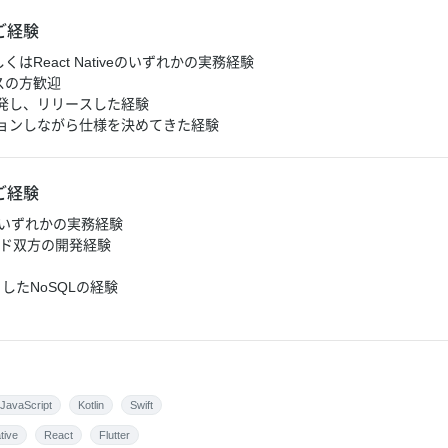
ご経験
ctもしくはReact Nativeのいずれかの実務経験
スの方歓迎
発し、リリースした経験
ョンしながら仕様を決めてきた経験
ご経験
Swiftのいずれかの実務経験
ンド双方の開発経験
としたNoSQLの経験
JavaScript
Kotlin
Swift
tive
React
Flutter