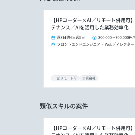
【HPコーダー×AI／リモート併用可
テナンス／AIを活用した業務効率化
週3日
週4日
週5日
300,000
～
700,000円
/
フロントエンドエンジニア
Webディレクター
一部リモート可
事業会社
類似スキルの案件
【HPコーダー×AI／リモート併用可