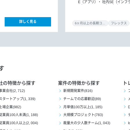
E（アプリ）
社内SE（インフ
入）
PM/PMO（アプリ）
P
リ）
ITコンサルタント（イン
コンサルタント
開発ディレク
詳しく見る
6ヶ月以上の長期コミット
フレックス
す
社の特徴から探す
案件の特徴から探す
ト
事業会社(2, 712)
新規開発案件(816)
スタートアップ(1, 339)
チームでの応募歓迎(89)
上場企業(982)
月単価100万以上(1, 185)
D
従業員100人未満(1, 188)
大規模プロジェクト(783)
従業員100人以上(2, 004)
裁量大の少人数チーム(1, 043)
I