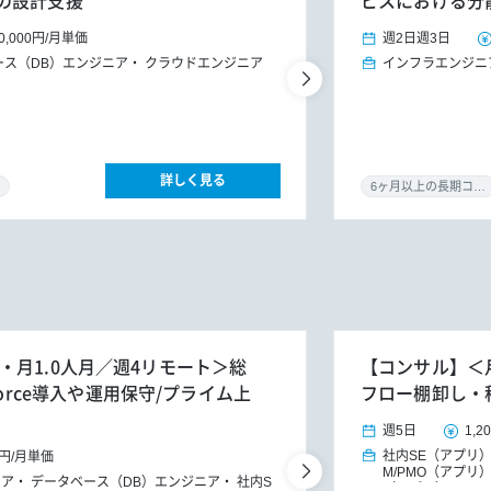
の設計支援
ビスにおける分
0,000円
/
月単価
週2日
週3日
ース（DB）エンジニア
クラウドエンジニア
インフラエンジニ
詳しく見る
6ヶ月以上の長期コミット
月開始・月1.0人月／週4リモート＞総
【コンサル】＜月
force導入や運用保守/プライム上
フロー棚卸し・
週5日
1,2
社内SE（アプリ
0円
/
月単価
M/PMO（アプリ
ニア
データベース（DB）エンジニア
社内S
（アプリ）
IT