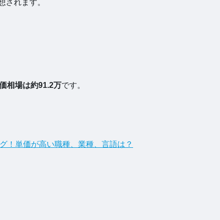
予想されます。
単価相場は約91.2万
です。
キング！単価が高い職種、業種、言語は？