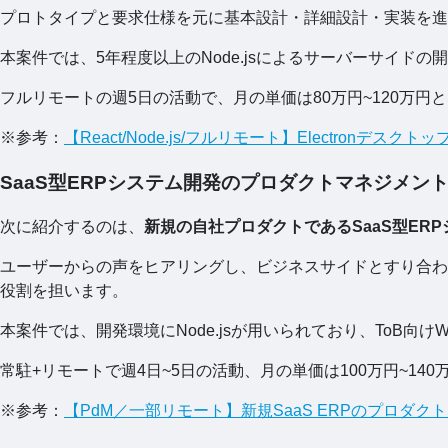
プロトタイプと要求仕様を元に基本設計・詳細設計・実装を進
本案件では、5年程度以上のNode.jsによるサーバーサイド
フルリモートの週5日の活動で、月の単価は80万円~120万円
※参考：
【React/Node.js/フルリモート】Electronデ
SaaS型ERPシステム開発のプロダクトマネジメン
次に紹介するのは、
新規の自社プロダクトであるSaaS型ER
ユーザーからの声をヒアリングし、ビジネスサイドとすり合わ
役割を担います。
本案件では、開発環境にNode.jsが用いられており、ToB向
常駐+リモートで週4日~5日の活動、月の単価は100万円~14
※参考：
【PdM／一部リモート】新規SaaS ERPのプロダク