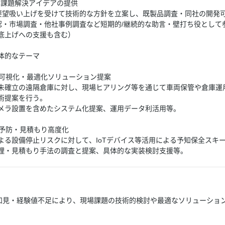
た課題解決アイデアの提供
の要望吸い上げを受けて技術的な方針を立案し、既製品調査・同社の開発
確認・市場調査・他社事例調査など短期的/継続的な助言・壁打ち役として
底上げへの支援も含む）
体的なテーマ
）
況可視化・最適化ソリューション提案
未確立の遠隔倉庫に対し、現場ヒアリング等を通じて車両保管や倉庫運
案を行う。
メラ設置を含めたシステム化提案、運用データ利活用等。
化予防・見積もり高度化
よる設備停止リスクに対して、IoTデバイス等活用による予知保全スキ
積もり手法の調査と提案、具体的な実装検討支援等。
プの知見・経験値不足により、現場課題の技術的検討や最適なソリューシ