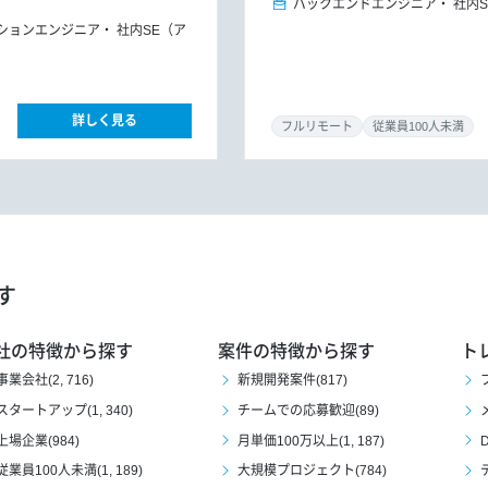
バックエンドエンジニア
社内
ションエンジニア
社内SE（ア
詳しく見る
フルリモート
従業員100人未満
す
社の特徴から探す
案件の特徴から探す
ト
事業会社(2, 716)
新規開発案件(817)
スタートアップ(1, 340)
チームでの応募歓迎(89)
上場企業(984)
月単価100万以上(1, 187)
D
従業員100人未満(1, 189)
大規模プロジェクト(784)