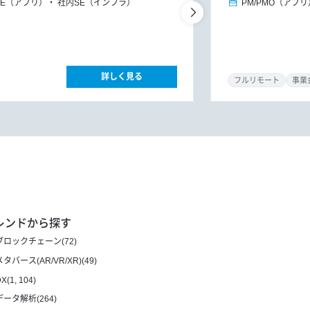
SE（アプリ）
社内SE（インフラ）
PM/PMO（アプリ
詳しく見る
フルリモート
事業
レンドから探す
ブロックチェーン(72)
メタバース(AR/VR/XR)(49)
X(1, 104)
データ解析(264)