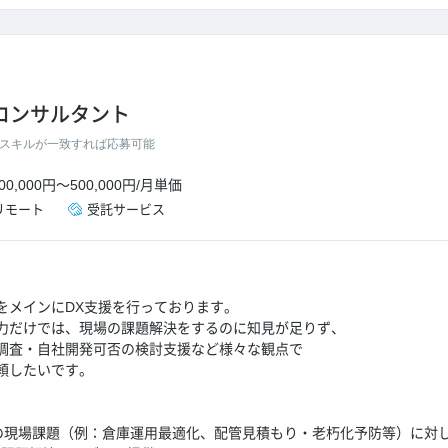
Xコンサルタント
スキルが一致すれば応募可能
00,000円
～
500,000円
/
月単価
リモート
受託サービス
をメインにDX支援を行っております。
力だけでは、現場の課題解決をするのに知見が足りず、
調査・自社開発可否の検討支援など様々な観点で
頼したいです。
客の現場課題（例：倉庫運用最適化、配管見積もり・老朽化予防等）に対