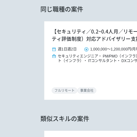
同じ職種の案件
【セキュリティ／0.2~0.4人月／リモ
ティ評価制度）対応アドバイザリー支
週1日
週2日
1,000,000
～
1,200,000円
/
月
セキュリティエンジニア
PM/PMO（インフラ
ト（インフラ）
ITコンサルタント
DXコン
フルリモート
事業会社
類似スキルの案件