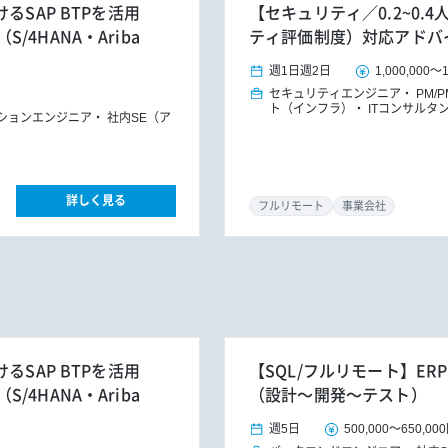
るSAP BTPを活用
【セキュリティ／0.2~0.
4HANA・Ariba
ティ評価制度）対応アドバ
週1日
週2日
1,000,000
～
セキュリティエンジニア
PM/
ト（インフラ）
ITコンサルタ
ションエンジニア
社内SE（ア
詳しく見る
フルリモート
事業会社
るSAP BTPを活用
【SQL/フルリモート】E
4HANA・Ariba
（設計～開発～テスト）
週5日
500,000
～
650,00