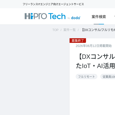
フリーランスITエンジニア向けエージェントサービス
案件検索
TOP
案件一覧
【DXコンサル/フルリモ/0.2人月~】製造業顧客の現
募集終了
2026年06月12日掲載開始
【DXコンサル
たIoT・AI
フルリモート
従業員10