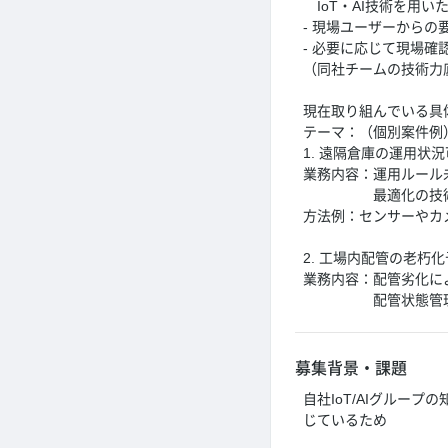
IoT・AI技術を用い
- 現場ユーザーから
- 必要に応じて現場
（同社チームの技術力
現在取り組んでいる具
テーマ：（個別案件例
1. 遠隔倉庫の運用状
業務内容：運用ルール
最適化の技術提
方法例：センサーやカ
2. 工場内配管の老朽
業務内容：配管劣化に
配管状態管理・見
募集背景・課題
自社IoT/AIグルー
じているため