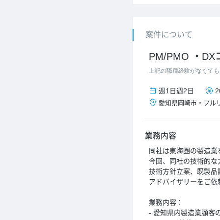
案件について
PM/PMO
D
上記の職種経験がなくても
週1日
週2日
2
愛知県
岡崎市
・
フル
業務内容
同社は東海圏の製造業
今回、同社の技術的な
技術方針立案、既製品
アドバイザリーをご依
業務内容：
- 愛知県内製造業顧