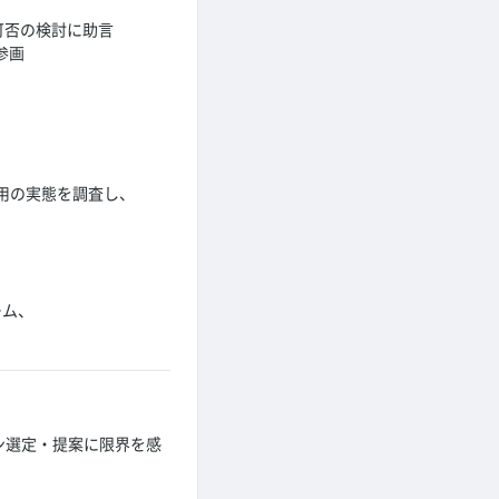
可否の検討に助言
参画
用の実態を調査し、
ーム、
ョン選定・提案に限界を感