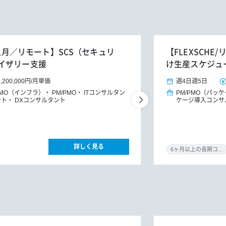
4人月／リモート】SCS（セキュリ
【FLEXSCH
イザリー支援
け生産スケジュ
1,200,000円
/
月単価
週4日
週5日
PMO（インフラ）
PM/PMO
ITコンサルタン
PM/PMO（パッ
ント
DXコンサルタント
ケージ導入コンサ
詳しく見る
6ヶ月以上の長期コミット