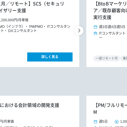
4人月／リモート】SCS（セキュリ
【BtoBマーケ
イザリー支援
ア／既存顧客向けG
実行支援
1,200,000円
/
月単価
PMO（インフラ）
PM/PMO
ITコンサルタン
週3日
週4日
週5日
ント
DXコンサルタント
ITコンサルタント
ー
詳しく見る
一部リモート可
事
RPにおける会計領域の開発支援
【PM/フルリ
M
0円
/
月単価
週5日
1,0