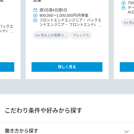
750
デ
週3日
週4日
週5日
AI
900,000
～
1,000,000円
/
月単価
M
フロントエンドエンジニア
バックエ
タ
ンドエンジニア
フロントエンド&バ
（
バックエ
ックエンドエンジニア（リードエンジ
X
ンド&バ
ニア）
機械学習・AIエンジニア
ドエンジ
6ヶ月以上の長期コミット
フレックス
ョンエン
詳しく見る
こだわり条件や好みから探す
働き方から探す