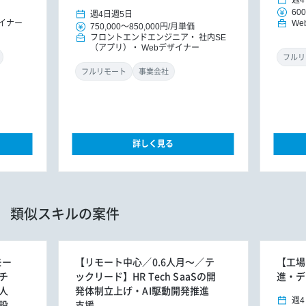
週4
600
週4日
週5日
ザイナー
We
750,000
～
850,000円
/
月単価
フロントエンドエンジニア
社内SE
（アプリ）
Webデザイナー
フルリ
フルリモート
事業会社
詳しく見る
類似スキルの案件
モー
【リモート中心／0.6人月～／テ
【工場
チ
ックリード】HR Tech SaaSの開
進・デ
人
発体制立上げ・AI駆動開発推進
週4
設
支援