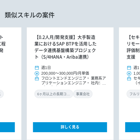
類似スキルの案件
ト
【0.2人月/開発支援】大手製造
【セキ
工程
業におけるSAP BTPを活用した
リモー
発
データ連携基盤構築プロジェク
評価制
ト（S/4HANA・Ariba連携）
支援
週1日
週1
200,000
～
300,000円
/
月単価
1,0
フロントエンドエンジニア
業務系ア
セ
プリケーションエンジニア
社内SE
（
（アプリ）
ル
ン
ス
6ヶ月以上の長期コミット
事業会社
フルリ
詳しく見る