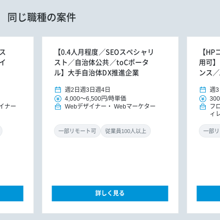
同じ職種の案件
ス
【0.4人月程度／SEOスペシャリ
【HP
イ
スト／自治体公共／toCポータ
用可】
ル】大手自治体DX推進企業
ンス／
週2日
週3日
週4日
週3
4,000
～
6,500円
/
時単価
300
ザイナー
Webデザイナー
Webマーケター
フ
ィ
一部リモート可
従業員100人以上
一部リ
詳しく見る