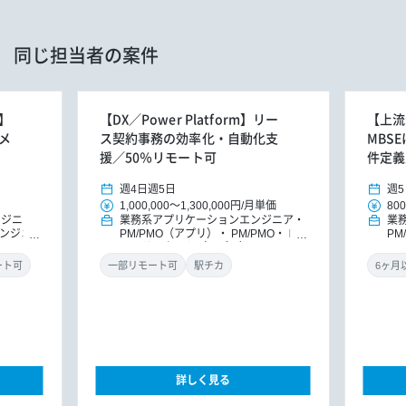
同じ担当者の案件
】
【DX／Power Platform】リー
【上流
メ
ス契約事務の効率化・自動化支
MBS
援／50％リモート可
件定義
週4日
週5日
週5
1,000,000
～
1,300,000円
/
月単価
800
ンジニ
業務系アプリケーションエンジニア
業
ンジニ
PM/PMO（アプリ）
PM/PMO
IT
PM
コンサルタント（アプリ）
DXコン
サルタント
ート可
一部リモート可
駅チカ
詳しく見る