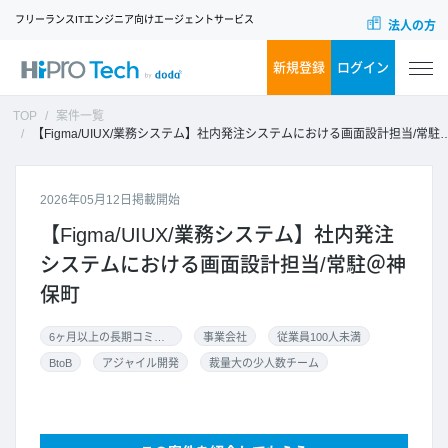
フリーランスITエンジニア向けエージェントサービス
法人の方
新規登録
ログイン
TOP
案件一覧
【Figma/UIUX/業務システム】社内発注システムにおける画面設計担当/常駐＠神保町
2026年05月12日掲載開始
【Figma/UIUX/業務システム】社内発注
システムにおける画面設計担当/常駐＠神
保町
6ヶ月以上の長期コミット
事業会社
従業員100人未満
BtoB
アジャイル開発
裁量大の少人数チーム