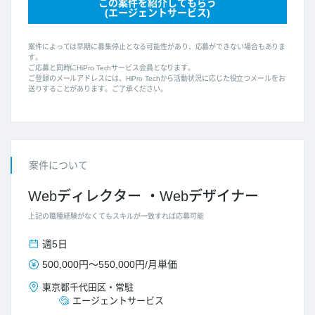
この案件を紹介してもらう
(エージェントサービス)
案件によっては早期に募集停止となる可能性があり、応募ができない場合もありま
す。
ご応募と同時にHiPro Techサービス会員となります。
ご登録のメールアドレスには、HiPro Techから活動状況に応じた役立つメールをお
送りすることがあります。ご了承ください。
案件について
Webディレクター
Webデザイナー
上記の職種経験がなくてもスキルが一致すれば応募可能
週5日
500,000円
～
550,000円
/
月単価
東京都
千代田区
・
常駐
エージェントサービス