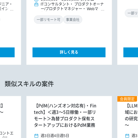
ジニア
ITコンサルタント
プロダクトオーナ
（インフ
ー/プロダクトマネジャー
Webマー
PM/PM
ケター
一部リ
一部リモート可
事業会社
詳しく見る
類似スキルの案件
会員限定
業】
【PdM(ハンズオン対応有)・Fin
【LL
～
tech】＜週3～5日稼働・一部リ
域にお
モート＞為替プロダクト保有ス
の研究
タートアップにおけるPdM業務
～
ロントエ
週3日
週4日
週5日
週3