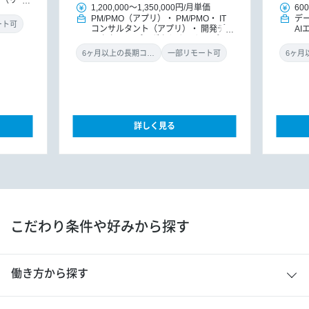
ア（リー
1,200,000
～
1,350,000円
/
月単価
600
Iエンジ
PM/PMO（アプリ）
PM/PMO
IT
デ
ート可
コンサルタント（アプリ）
開発ディ
AI
レクター
プロダクトオーナー/プロ
ダクトマネジャー
6ヶ月以上の長期コミット
一部リモート可
詳しく見る
こだわり条件や好みから探す
働き方から探す