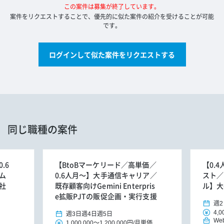
この案件は募集が終了しています。
案件をリクエストすることで、優先的に似た案件の紹介を受けることが可能
です。
ログインして似た案件をリクエストする
同じ職種の案件
.6
【BtoBマーケリード／高単価／
【0.
ム
0.6人月～】大手通信キャリア／
スト／
社
既存顧客向けGemini Enterpris
ル】大
e拡販PJTの販促企画・実行支援
週2
4,0
週3日
週4日
週5日
We
1,000,000
～
1,200,000円
/
月単価