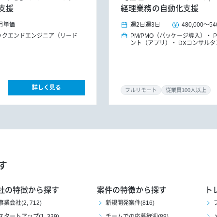
支援
経理業務の自動化支援
月単価
週2日
週3日
480,000
～
54
ックエンドエンジニア（リード
PM/PMO（パッケージ導入）
ント（アプリ）
DXコンサルタ
詳しく見る
フルリモート
従業員100人以上
す
社の特徴から探す
案件の特徴から探す
ト
事業会社(2, 712)
新規開発案件(816)
スタートアップ(1, 339)
チームでの応募歓迎(89)