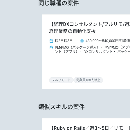
同じ職種の案件
【経理DXコンサルタント/フルリモ/週
経理業務の自動化支援
週2日
週3日
480,000
～
540,000円
/
月単価
PM/PMO（パッケージ導入）
PM/PMO（ア
ント（アプリ）
DXコンサルタント
パッケ
フルリモート
従業員100人以上
類似スキルの案件
【Ruby on Rails／週3～5日／