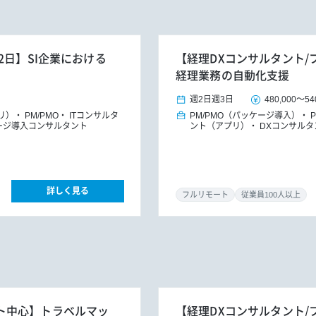
2日】SI企業における
【経理DXコンサルタント/
経理業務の自動化支援
週2日
週3日
480,000
～
54
プリ）
PM/PMO
ITコンサルタ
PM/PMO（パッケージ導入）
ージ導入コンサルタント
ント（アプリ）
DXコンサルタ
詳しく見る
フルリモート
従業員100人以上
リモート中心】トラベルマッ
【経理DXコンサルタント/