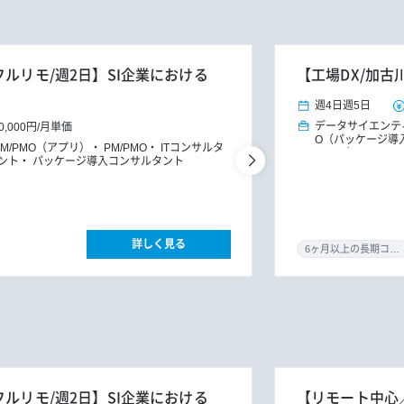
フルリモ/週2日】SI企業における
【工場DX/加古
週4日
週5日
データサイエンテ
0,000円
/
月単価
O（パッケージ導
PM/PMO（アプリ）
PM/PMO
ITコンサルタ
ンフラ）
ITコ
ント
パッケージ導入コンサルタント
詳しく見る
6ヶ月以上の長期コミット
フルリモ/週2日】SI企業における
【リモート中心／0