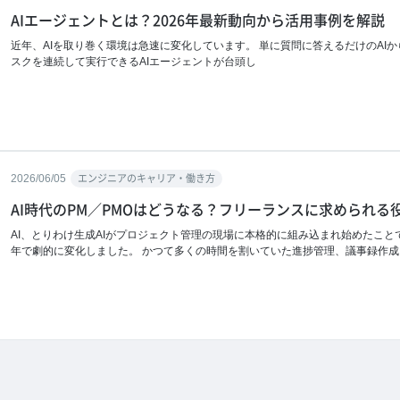
AIエージェントとは？2026年最新動向から活用事例を解説
近年、AIを取り巻く環境は急速に変化しています。 単に質問に答えるだけのAI
スクを連続して実行できるAIエージェントが台頭し
2026/06/05
エンジニアのキャリア・働き方
AI時代のPM／PMOはどうなる？フリーランスに求められる
AI、とりわけ生成AIがプロジェクト管理の現場に本格的に組み込まれ始めたこと
年で劇的に変化しました。 かつて多くの時間を割いていた進捗管理、議事録作成