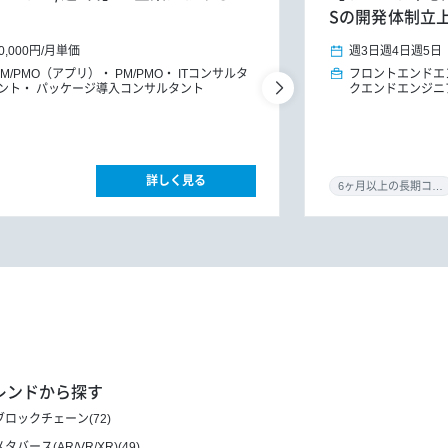
Sの開発体制立
0,000円
/
月単価
週3日
週4日
週5日
PM/PMO（アプリ）
PM/PMO
ITコンサルタ
フロントエンドエ
ント
パッケージ導入コンサルタント
クエンドエンジニ
詳しく見る
6ヶ月以上の長期コミット
レンドから探す
ブロックチェーン(72)
メタバース(AR/VR/XR)(49)