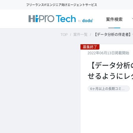
フリーランスITエンジニア向けエージェントサービス
案件検索
TOP
案件一覧
【データ分析の伴走者】データ分析ツールは導入済
募集終了
2022年06月13日掲載開始
【データ分析
せるようにレ
6ヶ月以上の長期コミット