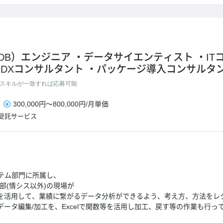
DB）エンジニア
データサイエンティスト
I
DXコンサルタント
パッケージ導入コンサルタ
スキルが一致すれば応募可能
300,000円
～
800,000円
/
月単価
受託サービス
テム部門に所属し、
部(情シス以外)の現場が
」を活用して、業績に繋がるデータ分析ができるよう、考え方、方法をレ
データ編集/加工を、Excelで関数等を活用し加工、戻す等の作業も行っ