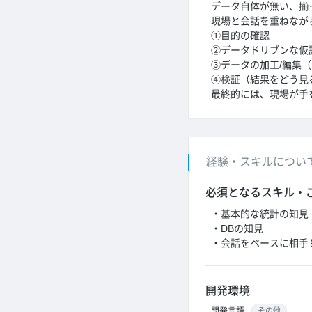
データ自体が無い、揃
現場と会話を重ねなが
①目的の確認
②データドリブンな仮
③データの加工/編集
④検証（結果をどう見
最終的には、現場が手
経験・スキルについ
必須となるスキル・
・基本的な統計の知見
・DBの知見
・会話をベースに相手
開発環境
開発言語
その他