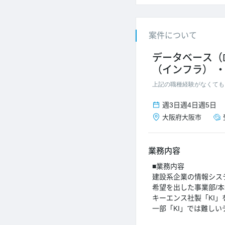
案件について
データベース（
（インフラ）
上記の職種経験がなくても
週3日
週4日
週5日
大阪府
大阪市
業務内容
■業務内容
建設系企業の情報シス
希望を出した事業部/本
キーエンス社製「KI
一部「KI」では難しい