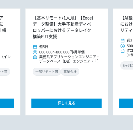
ア
【基本リモート/1人月】【Excel
【AI
に
データ整備】大手不動産ディベ
におけ
計構
ロッパーにおけるデータレイク
リティ
構築PJT支援
週2
500
週5日
I
600,000
～
800,000円
/
月単価
ン
E（イン
業務系アプリケーションエンジニア
データベース（DB）エンジニア
社
内SE（インフラ）
ート可
一部リモート可
事業会社
詳しく見る