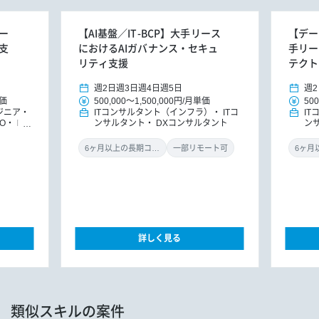
リー
【AI基盤／IT-BCP】大手リース
【デー
支
におけるAIガバナンス・セキュ
手リー
リティ支援
テクト
週2日
週3日
週4日
週5日
週2
価
500,000
～
1,500,000円
/
月単価
500
ジニア
ITコンサルタント（インフラ）
ITコ
I
O
IT
ンサルタント
DXコンサルタント
ン
DXコン
6ヶ月以上の長期コミット
一部リモート可
詳しく見る
類似スキルの案件