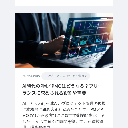
2026/06/05
エンジニアのキャリア・働き方
AI時代のPM／PMOはどうなる？フリー
ランスに求められる役割や需要
AI、とりわけ生成AIがプロジェクト管理の現場
に本格的に組み込まれ始めたことで、PM／P
MOのはたらき方はここ数年で劇的に変化しま
した。 かつて多くの時間を割いていた進捗管
理、議事録作成