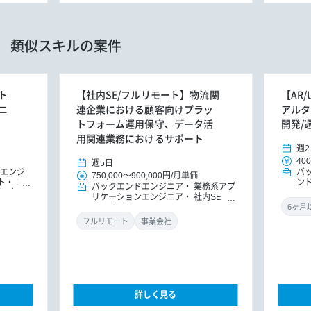
類似スキルの案件
ト
【社内SE/フルリモート】物流関
【AR
ニ
連企業における顧客向けプラッ
アルタ
トフォーム運用保守、データ活
開発/
用関連業務におけるサポート
週2
400
週5日
Iエンジ
バ
750,000
～
900,000円
/
月単価
ト
エ
ン
バックエンドエンジニア
業務系アプ
込み）
ド
リケーションエンジニア
社内SE
（アプリ）
フルリモート
事業会社
詳しく見る