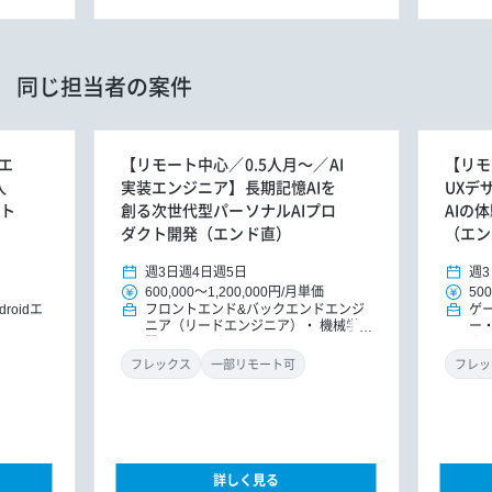
同じ担当者の案件
エ
【リモート中心／0.5人月～／AI
【リモ
人
実装エンジニア】長期記憶AIを
UXデ
ート
創る次世代型パーソナルAIプロ
AIの
ダクト開発（エンド直）
（エン
週3日
週4日
週5日
週3
600,000
～
1,200,000円
/
月単価
500
droidエ
フロントエンド&バックエンドエンジ
ゲ
ニア（リードエンジニア）
機械学
ー
習・AIエンジニア
ナ
フレックス
一部リモート可
フレッ
詳しく見る