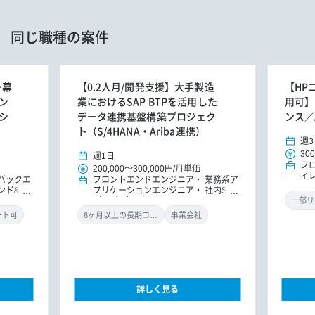
同じ職種の案件
＋幕
【0.2人月/開発支援】大手製造
【HP
ン
業におけるSAP BTPを活用した
用可】
シ
データ連携基盤構築プロジェク
ンス／
ト（S/4HANA・Ariba連携）
週3
300
週1日
フ
200,000
～
300,000円
/
月単価
ィ
バックエ
フロントエンドエンジニア
業務系ア
ンド&バ
プリケーションエンジニア
社内SE
ドエンジ
（アプリ）
一部リ
ョンエン
ート可
6ヶ月以上の長期コミット
事業会社
詳しく見る