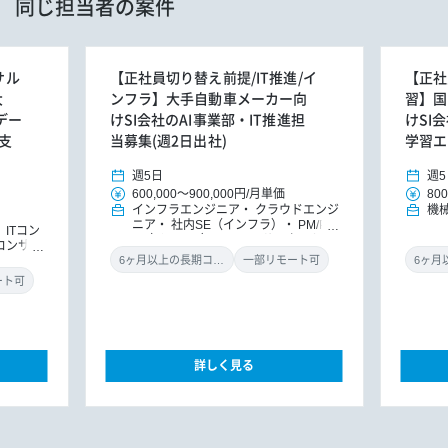
同じ担当者の案件
サル
【正社員切り替え前提/IT推進/イ
【正社
大
ンフラ】大手自動車メーカー向
習】国
デー
けSI会社のAI事業部・IT推進担
けSI
支
当募集(週2日出社)
学習エ
週5日
週5
600,000
～
900,000円
/
月単価
800
インフラエンジニア
クラウドエンジ
機
ニア
社内SE（インフラ）
PM/PM
ITコン
O（インフラ）
ITコンサルタント
Tコンサル
（インフラ）
ITコンサルタント
D
6ヶ月以上の長期コミット
一部リモート可
Xコンサルタント
ート可
詳しく見る