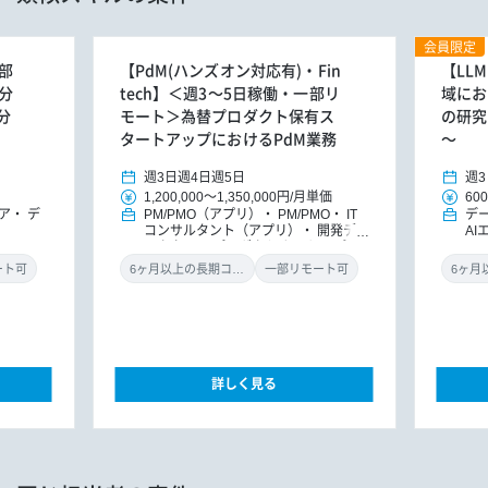
会員限定
部
【PdM(ハンズオン対応有)・Fin
【LL
分
tech】＜週3～5日稼働・一部リ
域にお
分
モート＞為替プロダクト保有ス
の研究
タートアップにおけるPdM業務
～
週3日
週4日
週5日
週3
1,200,000
～
1,350,000円
/
月単価
600
ア
デ
PM/PMO（アプリ）
PM/PMO
IT
デ
コンサルタント（アプリ）
開発ディ
AI
レクター
プロダクトオーナー/プロ
ダクトマネジャー
ート可
6ヶ月以上の長期コミット
一部リモート可
詳しく見る