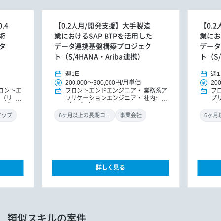
.4
【0.2人月/開発支援】大手製造
【0.
術
業におけるSAP BTPを活用した
業にお
タ
データ連携基盤構築プロジェク
データ
ト（S/4HANA・Ariba連携）
ト（S/
週1日
週1
200,000
～
300,000円
/
月単価
200
ロントエ
フロントエンドエンジニア
業務系ア
フ
ア（リー
プリケーションエンジニア
社内SE
プ
（アプ
（アプリ）
（
アップ
6ヶ月以上の長期コミット
事業会社
詳しく見る
類似スキルの案件