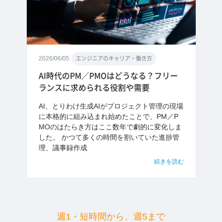
2026/06/05
エンジニアのキャリア・働き方
AI時代のPM／PMOはどうなる？フリー
ランスに求められる役割や需要
AI、とりわけ生成AIがプロジェクト管理の現場
に本格的に組み込まれ始めたことで、PM／P
MOのはたらき方はここ数年で劇的に変化しま
した。 かつて多くの時間を割いていた進捗管
理、議事録作成
続きを読む
週1・短時間から、週5まで