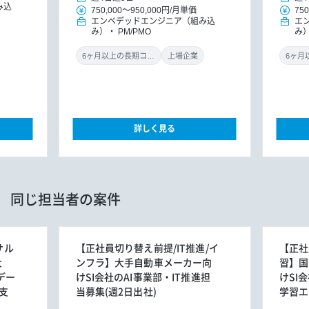
み込
750,000
～
950,000円
/
月単価
750
エンベデッドエンジニア（組み込
エ
み）
PM/PMO
み
6ヶ月以上の長期コミット
上場企業
詳しく見る
同じ担当者の案件
サル
【正社員切り替え前提/IT推進/イ
【正社
大
ンフラ】大手自動車メーカー向
習】国
デー
けSI会社のAI事業部・IT推進担
けSI
支
当募集(週2日出社)
学習エ