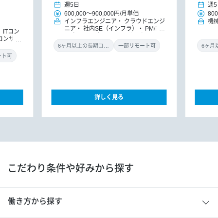
週5日
週5
600,000
～
900,000円
/
月単価
800
インフラエンジニア
クラウドエンジ
機
ニア
社内SE（インフラ）
PM/PM
ITコン
O（インフラ）
ITコンサルタント
Tコンサル
（インフラ）
ITコンサルタント
D
6ヶ月以上の長期コミット
一部リモート可
Xコンサルタント
ート可
詳しく見る
こだわり条件や好みから探す
働き方から探す