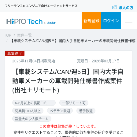
フリーランスITエンジニア向けエージェントサービス
法人の方
新規登録
ログイン
TOP
案件一覧
【車載システム/CAN/週5日】国内大手自動車メーカーの車載開発仕様書作成案件(出社＋リモート)
募集終了
2025年11月04日掲載開始
更新日：2026年03月17日
【車載システム/CAN/週5日】国内大手自
動車メーカーの車載開発仕様書作成案件
(出社＋リモート)
6ヶ月以上の長期コミット
一部リモート可
従業員100人以上
ベテラン歓迎
若手歓迎
裁量大の少人数チーム
この案件は募集が終了しています。
案件をリクエストすることで、優先的に似た案件の紹介を受けるこ