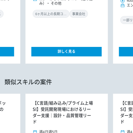
400
み）
その他
エ
ス
6ヶ月以上の長期コミット
事業会社
一部リ
詳しく見る
類似スキルの案件
ボッ
【C言語/組み込み/プライム上場
【C言
の
SI】受託開発現場におけるリー
SI】
ダー支援｜設計・品質管理リー
ダー支
ド
ド
週4日
週5日
週4