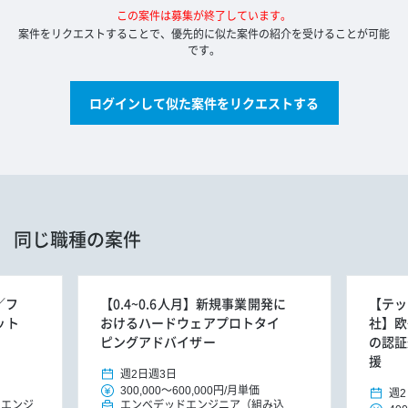
この案件は募集が終了しています。
案件をリクエストすることで、優先的に似た案件の紹介を受けることが可能
です。
ログインして似た案件をリクエストする
同じ職種の案件
／フ
【0.4~0.6人月】新規事業開発に
【テッ
ット
おけるハードウェアプロトタイ
社】欧
ピングアドバイザー
の認証
援
週2日
週3日
300,000
～
600,000円
/
月単価
週2
ドエンジ
エンベデッドエンジニア（組み込