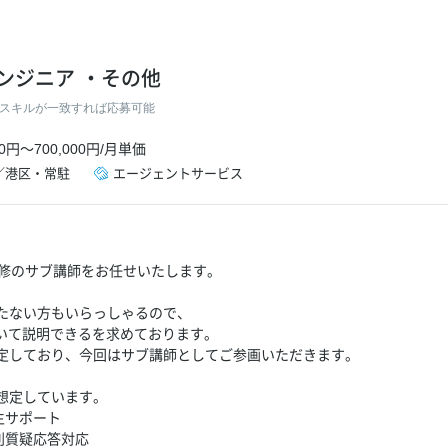
ンジニア
その他
スキルが一致すれば応募可能
00円
～
700,000円
/
月単価
／港区
・
常駐
エージェントサービス
n研修のサブ講師をお任せいたします。
たない方もいらっしゃるので、
砕いて説明できるを求めております。
定しており、今回はサブ講師としてご参画いただきます。
想定しています。
生サポート
別質疑応答対応