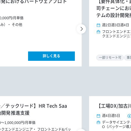
事業開発におけるハードウェアプロト
【要件具体化・
司チェーンにお
テムの設計開発
0,000円
/
月単価
込み）
その他
週2日
週3日
週4日
フロントエンドエ
クエンドエンジニ
ア
PM/PMO（
詳しく見る
一部リモート可
事
テックリード】HR Tech Saa
【工場DX/加古
動開発推進支援
週4日
週5日
データサイエンテ
0
～
1,000,000円
/
月単価
O（パッケージ導
ックエンドエンジニア
フロントエンド&バッ