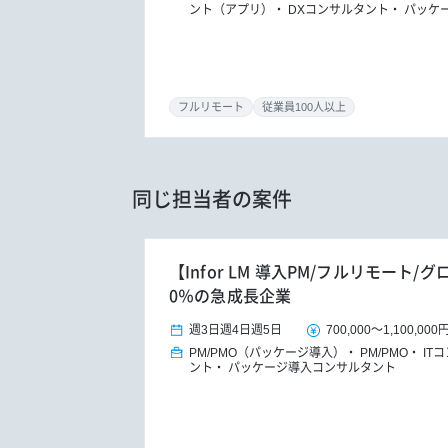
ント（アプリ）
DXコンサルタント
パッケ
フルリモート
従業員100人以上
同じ担当者の案件
【Infor LM 導入PM/フルリモート/
0％の急成長企業
週3日
週4日
週5日
700,000
～
1,100,000
PM/PMO（パッケージ導入）
PM/PMO
IT
ント
パッケージ導入コンサルタント