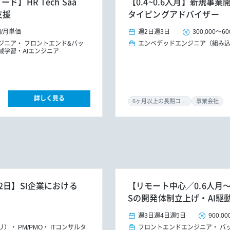
】HR Tech Saa
【0.4~0.6人月】新規
支援
タイピングアドバイザー
円
/
月単価
週2日
週3日
300,000
～
60
ジニア
フロントエンド&バッ
エンベデッドエンジニア（組み
械学習・AIエンジニア
詳しく見る
6ヶ月以上の長期コミット
事業会社
2日】SI企業における
【リモート中心／0.6人月～／
Sの開発体制立上げ・AI駆
週3日
週4日
週5日
900,00
プリ）
PM/PMO
ITコンサルタ
フロントエンドエンジニア
バ