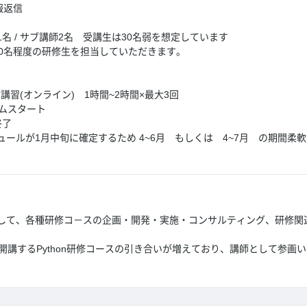
報返信
名 / サブ講師2名 受講生は30名弱を想定しています
10名程度の研修生を担当していただきます。
講習(オンライン) 1時間~2時間×最大3回
ラムスタート
終了
ールが1月中旬に確定するため 4~6月 もしくは 4~7月 の期間柔
して、各種研修コ－スの企画・開発・実施・コンサルティング、研修関
開講するPython研修コースの引き合いが増えており、講師として参画