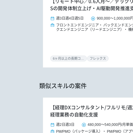
【リモート中心／0.6人月～／テックリード
Sの開発体制立上げ・AI駆動開発推進
週3日
週4日
週5日
900,000
～
1,000,000
フロントエンドエンジニア
バックエンドエン
クエンドエンジニア（リードエンジニア）
機
6ヶ月以上の長期コミット
フレックス
類似スキルの案件
【経理DXコンサルタント/フルリモ/週
経理業務の自動化支援
週2日
週3日
480,000
～
540,000円
/
月単価
PM/PMO（パッケージ導入）
PM/PMO（ア