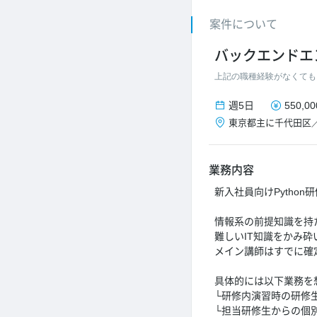
案件について
バックエンドエ
上記の職種経験がなくても
週5日
550,0
東京都
主に千代田区
業務内容
新入社員向けPytho
情報系の前提知識を持
難しいIT知識をかみ
メイン講師はすでに確
具体的には以下業務を
└研修内演習時の研修
└担当研修生からの個