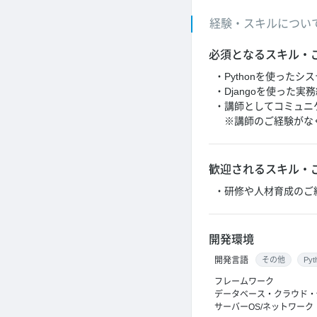
経験・スキルについ
必須となるスキル・
・Pythonを使ったシ
・Djangoを使った実
・講師としてコミュニ
※講師のご経験がな
歓迎されるスキル・
・研修や人材育成のご
開発環境
開発言語
その他
Pyt
フレームワーク
データベース・クラウド・
サーバーOS/ネットワーク