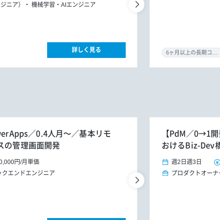
ンフラ）
ITコ
ンジニア）
機械学習・AIエンジニア
詳しく見る
6ヶ月以上の長期コミット
erApps／0.4人月～／基本リモ
【PdM／0→1
スの管理画面開発
おけるBiz-D
0,000円
/
月単価
週2日
週3日
ックエンドエンジニア
プロダクトオーナ