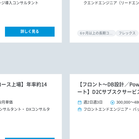
ージ導入コンサルタント
クエンドエンジニア（リードエ
詳しく見る
6ヶ月以上の長期コミット
フレックス
グロース上場】年率約14
【フロント～DB設計／Pow
ート】D2Cサブスクサービ
円
/
月単価
週2日
週3日
300,000
～
48
コンサルタント
DXコンサルタ
フロントエンドエンジニア
バ