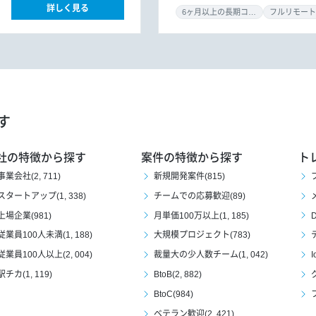
詳しく見る
6ヶ月以上の長期コミット
フルリモート
す
社の特徴から探す
案件の特徴から探す
ト
事業会社(2, 711)
新規開発案件(815)
スタートアップ(1, 338)
チームでの応募歓迎(89)
上場企業(981)
月単価100万以上(1, 185)
D
従業員100人未満(1, 188)
大規模プロジェクト(783)
従業員100人以上(2, 004)
裁量大の少人数チーム(1, 042)
I
駅チカ(1, 119)
BtoB(2, 882)
BtoC(984)
ベテラン歓迎(2, 421)