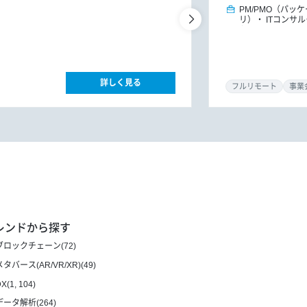
PM/PMO（パッ
リ）
ITコンサ
ト
詳しく見る
フルリモート
事業
レンドから探す
ブロックチェーン(72)
メタバース(AR/VR/XR)(49)
X(1, 104)
データ解析(264)