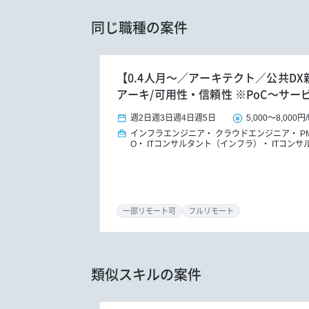
同じ職種の案件
【0.4人月～／アーキテクト／公共D
アーキ/可用性・信頼性 ※PoC～サー
週2日
週3日
週4日
週5日
5,000
～
8,000円
/
インフラエンジニア
クラウドエンジニア
P
O
ITコンサルタント（インフラ）
ITコンサ
一部リモート可
フルリモート
類似スキルの案件