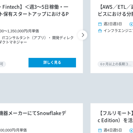
Fintech】＜週3～5日稼働・一
【AWS／ETL
ト保有スタートアップにおけるP
ビスにおける分
週2日
週3日
インフラエンジニ
000
～
1,350,000円
/
月単価
ITコンサルタント（アプリ）
開発ディレク
ダクトマネジャー
詳しく見る
可
6ヶ月以上の長期コミット
メーカーにてSnowflakeデ
【フルリモート】GRO
c Edition
500,000円
/
月単価
週4日
週5日