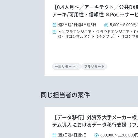
【0.4人月～／アーキテクト／公共D
アーキ/可用性・信頼性 ※PoC～サー
週2日
週3日
週4日
週5日
5,000
～
8,000円
/
インフラエンジニア
クラウドエンジニア
P
O
ITコンサルタント（インフラ）
ITコンサ
一部リモート可
フルリモート
同じ担当者の案件
【データ移行】外資系大手メーカー様／W
テム導入におけるデータ移行支援（フ
週3日
週4日
週5日
800,000
～
1,200,000