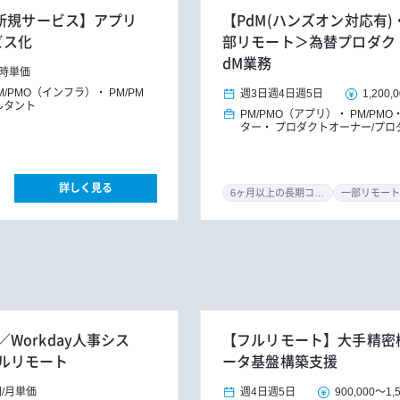
X新規サービス】アプリ
【PdM(ハンズオン対応有)・
ビス化
部リモート＞為替プロダク
dM業務
時単価
M/PMO（インフラ）
PM/PM
週3日
週4日
週5日
1,200,
ルタント
PM/PMO（アプリ）
PM/PMO
ター
プロダクトオーナー/プロ
詳しく見る
6ヶ月以上の長期コミット
一部リモート
orkday人事シス
【フルリモート】大手精密機器
ルリモート
ータ基盤構築支援
円
/
月単価
週4日
週5日
900,000
～
1,