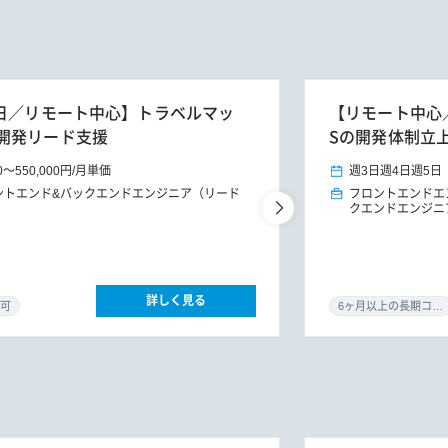
週3～5日／リモート中心】トラベルマッ
【リモート中心／0
開発リード支援
Sの開発体制立
0
～
550,000円
/
月単価
週3日
週4日
週5日
ントエンド&バックエンドエンジニア（リード
フロントエンドエ
クエンドエンジニ
詳しく見る
可
6ヶ月以上の長期コミット