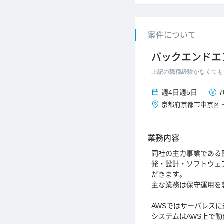
案件について
バックエンドエ
上記の職種経験がなくても
週4日
週5日
7
京都府
京都市中京区
業務内容
同社の主力事業である
発・設計・ソフトウェ
だきます。
主な業務は保守運用を
AWSではサーバレス
システムはAWS上で