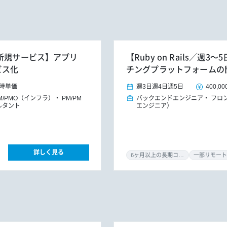
X新規サービス】アプリ
【Ruby on Rails／
ビス化
チングプラットフォームの
時単価
週3日
週4日
週5日
400,00
M/PMO（インフラ）
PM/PM
バックエンドエンジニア
フロ
ルタント
エンジニア）
詳しく見る
6ヶ月以上の長期コミット
一部リモート