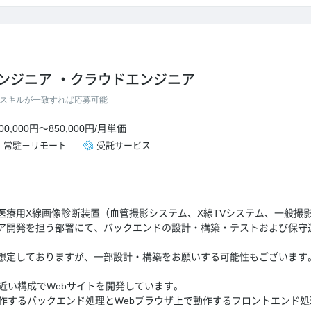
ンジニア
クラウドエンジニア
スキルが一致すれば応募可能
00,000円
～
850,000円
/
月単価
・
常駐＋リモート
受託サービス
医療用X線画像診断装置（血管撮影システム、X線TVシステム、一般撮
ア開発を担う部署にて、バックエンドの設計・構築・テストおよび保守
想定しておりますが、一部設計・構築をお願いする可能性もございます
に近い構成でWebサイトを開発しています。
動作するバックエンド処理とWebブラウザ上で動作するフロントエンド