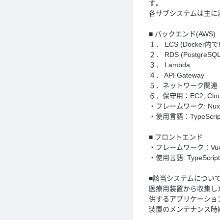
す。
各サブシステムは主に
■ バックエンド(AWS)
１． ECS (Docker
２． RDS (PostgreSQL
３． Lambda
４． API Gateway
５．ネットワーク関連 
６．保守用：EC2, Cloud
・フレームワーク: Nuxt.js
・使用言語：TypeScript,
■ フロントエンド
・フレームワーク：Vue
・使用言語: TypeScript
■該当システムについ
医療用装置から収集し
供するアプリケーショ
装置のメンテナンス時