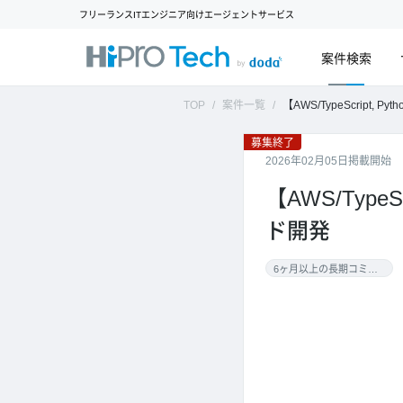
フリーランスITエンジニア向けエージェントサービス
案件検索
TOP
案件一覧
【AWS/TypeScript, Pytho
募集終了
2026年02月05日掲載開始
【AWS/Typ
ド開発
6ヶ月以上の長期コミット