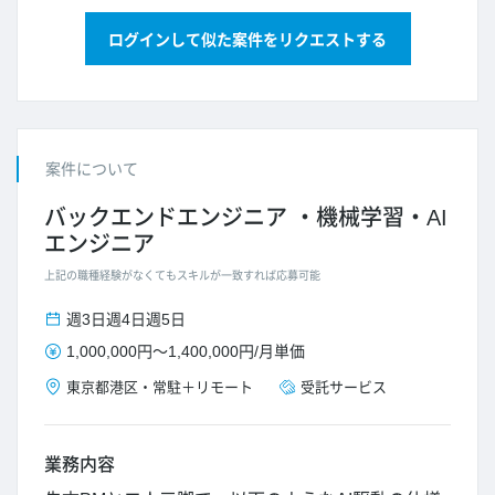
ログインして似た案件をリクエストする
案件について
バックエンドエンジニア
機械学習・AI
エンジニア
上記の職種経験がなくてもスキルが一致すれば応募可能
週3日
週4日
週5日
1,000,000円
～
1,400,000円
/
月単価
東京都
港区
・
常駐＋リモート
受託サービス
業務内容