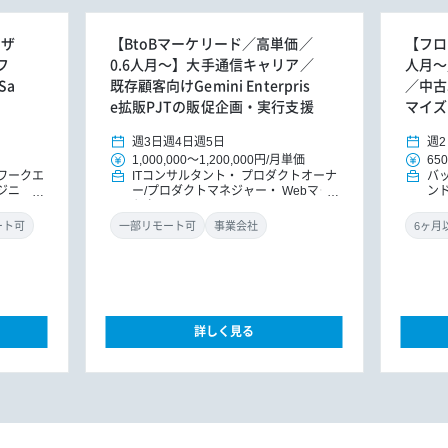
ーザ
【BtoBマーケリード／高単価／
【フロン
フ
0.6人月～】大手通信キャリア／
人月～
Sa
既存顧客向けGemini Enterpris
／中古
e拡販PJTの販促企画・実行支援
マイズ
週3日
週4日
週5日
週2
1,000,000
～
1,200,000円
/
月単価
650
ワークエ
ITコンサルタント
プロダクトオーナ
バ
ジニ
ー/プロダクトマネジャー
Webマー
ン
M/PMO
ケター
ド
ント（イ
リ
ート可
一部リモート可
事業会社
詳しく見る