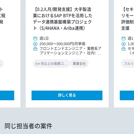
ト
【0.2人月/開発支援】大手製造
【セキ
工程
業におけるSAP BTPを活用した
リモー
発
データ連携基盤構築プロジェク
評価制
ト（S/4HANA・Ariba連携）
支援
週1日
週1
200,000
～
300,000円
/
月単価
1,0
フロントエンドエンジニア
業務系ア
セ
プリケーションエンジニア
社内SE
（
（アプリ）
ル
ン
ス
6ヶ月以上の長期コミット
事業会社
フルリ
詳しく見る
同じ担当者の案件