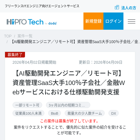
フリーランスITエンジニア向けエージェントサービス
法人の方
新規登録
ログイン
TOP
案件一覧
【AI駆動開発エンジニア／リモート可】資産管理SaaS大手100％子会社／金融Webサービスにおける仕様駆動開発支援
募集終了
2026年04月02日掲載開始
更新日：2026年04月09日
【AI駆動開発エンジニア／リモート可】
資産管理SaaS大手100％子会社／金融W
ebサービスにおける仕様駆動開発支援
一部リモート可
3ヶ月以内の短期コミット
従業員100人未満
BtoB
裁量大の少人数チーム
DX
この案件は募集が終了しています。
案件をリクエストすることで、優先的に似た案件の紹介を受けるこ
とが可能です。