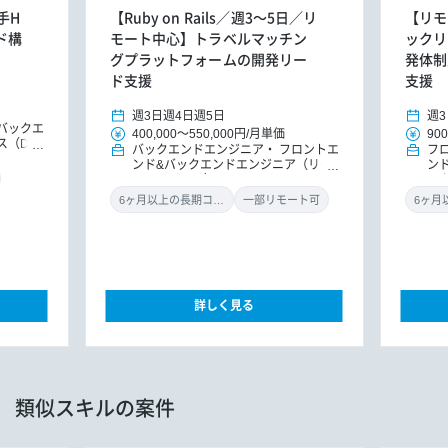
手H
【Ruby on Rails／週3～5日／リ
【リモ
ド構
モート中心】トラベルマッチン
ックリー
グプラットフォームの開発リー
発体制
ド支援
支援
週3日
週4日
週5日
週3
バックエ
400,000
～
550,000円
/
月単価
900
ス（D
バックエンドエンジニア
フロントエ
フ
ンド&バックエンドエンジニア（リー
ン
ドエンジニア）
ッ
ニ
6ヶ月以上の長期コミット
一部リモート可
詳しく見る
類似スキルの案件