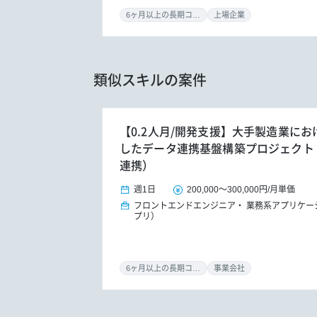
6ヶ月以上の長期コミット
上場企業
類似スキルの案件
【0.2人月/開発支援】大手製造業におけ
したデータ連携基盤構築プロジェクト（S/
連携）
週1日
200,000
～
300,000円
/
月単価
フロントエンドエンジニア
業務系アプリケー
プリ）
6ヶ月以上の長期コミット
事業会社