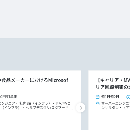
大手食品メーカーにおけるMicrosof
【キャリア・MV
リア回線制御の
00円
/
月単価
週1日
週2日
エンジニア
社内SE（インフラ）
PM/PMO
サーバーエンジニ
ト（インフラ）
ヘルプデスク/カスタマーサポ
ンサルタント（ア