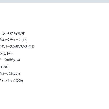
レンドから探す
ブロックチェーン(72)
メタバース(AR/VR/XR)(49)
X(1, 104)
データ解析(264)
oT(203)
グローバル(154)
フィンテック(100)