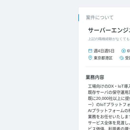
案件について
サーバーエンジ
上記の職種経験がなくても
週4日
週5日
6
東京都
港区
受
業務内容
工場向けのDX・Io
既存サーバの保守運用
既に20,000社以上
ー）のIoTプラットフ
AIプラットフォーム
業務をお任せいたしま
サービス全体を見渡し
ビス価値、利用者の増