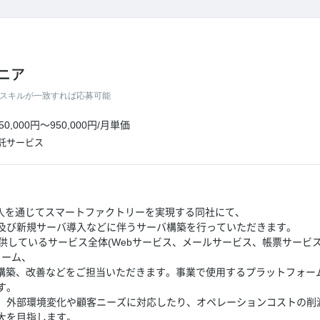
ニア
スキルが一致すれば応募可能
50,000円
～
950,000円
/
月単価
託サービス
T導入を通じてスマートファクトリーを実現する同社にて、
及び新規サーバ導入などに伴うサーバ構築を行っていただきます。
に提供しているサービス全体(Webサービス、メールサービス、帳票サー
ォーム、
の構築、改善などをご担当いただきます。事業で使用するプラットフォー
す。
、外部環境変化や顧客ニーズに対応したり、オペレーションコストの削
大を目指します。