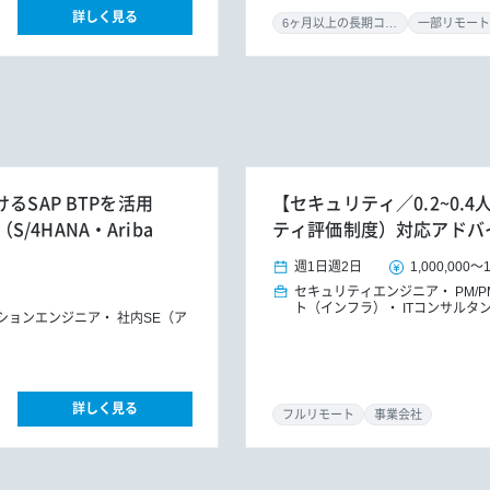
詳しく見る
6ヶ月以上の長期コミット
一部リモート
るSAP BTPを活用
【セキュリティ／0.2~0.
4HANA・Ariba
ティ評価制度）対応アドバ
週1日
週2日
1,000,000
～
セキュリティエンジニア
PM/
ト（インフラ）
ITコンサルタ
ションエンジニア
社内SE（ア
詳しく見る
フルリモート
事業会社