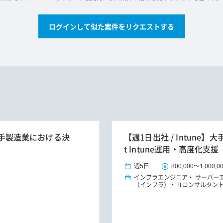
ログインして似た案件をリクエストする
】大手製造業における決
【週1日出社 / Intune】
t Intune運用・高度化支援
週5日
800,000
～
1,000,0
インフラエンジニア
サーバー
（インフラ）
ITコンサルタン
ート