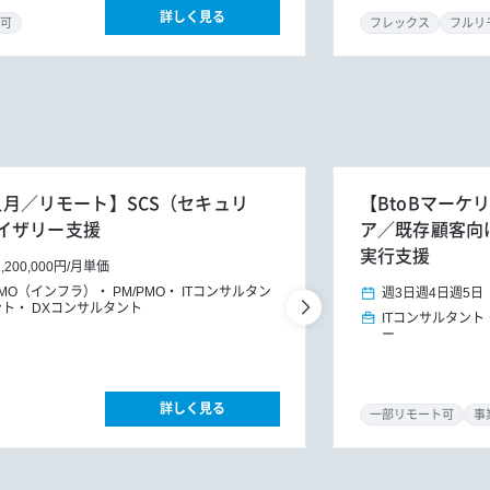
詳しく見る
可
フレックス
フルリ
4人月／リモート】SCS（セキュリ
【BtoBマーケ
イザリー支援
ア／既存顧客向けG
実行支援
1,200,000円
/
月単価
PMO（インフラ）
PM/PMO
ITコンサルタン
週3日
週4日
週5日
ント
DXコンサルタント
ITコンサルタント
ー
詳しく見る
一部リモート可
事