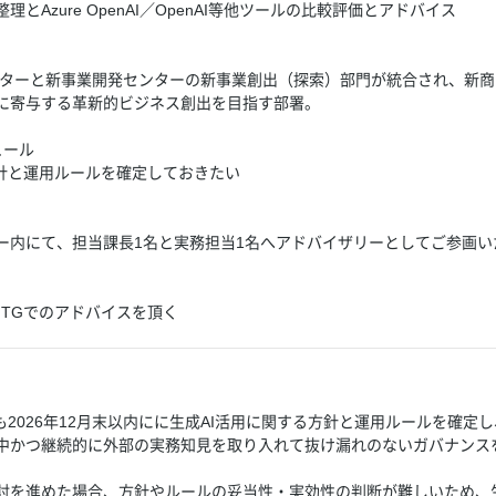
制約整理とAzure OpenAI／OpenAI等他ツールの比較評価とアドバイス
センターと新事業開発センターの新事業創出（探索）部門が統合され、新
に寄与する革新的ビジネス創出を目指す部署。
ュール
方針と運用ルールを確定しておきたい
ー内にて、担当課長1名と実務担当1名へアドバイザリーとしてご参画い
MTGでのアドバイスを頂く
とも2026年12月末以内にに生成AI活用に関する方針と運用ルールを確定
中かつ継続的に外部の実務知見を取り入れて抜け漏れのないガバナンス
討を進めた場合、方針やルールの妥当性・実効性の判断が難しいため、生