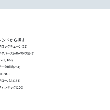
レンドから探す
ブロックチェーン(72)
メタバース(AR/VR/XR)(49)
X(1, 104)
データ解析(264)
oT(203)
グローバル(154)
フィンテック(100)