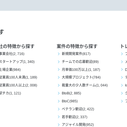
す
社の特徴から探す
案件の特徴から探す
ト
事業会社(2, 716)
新規開発案件(817)
スタートアップ(1, 340)
チームでの応募歓迎(89)
上場企業(984)
月単価100万以上(1, 187)
D
従業員100人未満(1, 189)
大規模プロジェクト(784)
従業員100人以上(2, 008)
裁量大の少人数チーム(1, 044)
I
駅チカ(1, 121)
BtoB(2, 885)
BtoC(985)
ベテラン歓迎(2, 422)
若手歓迎(2, 337)
アジャイル開発(952)