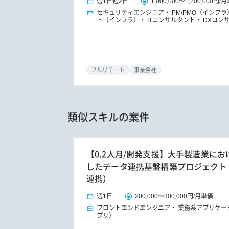
週1日
週2日
1,000,000
～
1,200,000円
/
月
セキュリティエンジニア
PM/PMO（インフラ
ト（インフラ）
ITコンサルタント
DXコン
フルリモート
事業会社
類似スキルの案件
【0.2人月/開発支援】大手製造業におけ
したデータ連携基盤構築プロジェクト（S/
連携）
週1日
200,000
～
300,000円
/
月単価
フロントエンドエンジニア
業務系アプリケー
プリ）