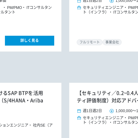
単価
週1日
週2日
1,000,000
～
）
PM/PMO
ITコンサルタン
セキュリティエンジニア
PM/
サルタント
ト（インフラ）
ITコンサルタ
詳しく見る
フルリモート
事業会社
るSAP BTPを活用
【セキュリティ／0.2~0.
4HANA・Ariba
ティ評価制度）対応アドバ
週1日
週2日
1,000,000
～
セキュリティエンジニア
PM/
ト（インフラ）
ITコンサルタ
ションエンジニア
社内SE（ア