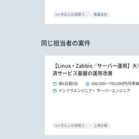
6ヶ月以上の長期コミット
事業会社
同じ担当者の案件
【Linux・Zabbix／サーバー運用
済サービス基盤の運用改善
週4日
週5日
600,000
～
750,000円
/
月単価
インフラエンジニア
サーバーエンジニア
6ヶ月以上の長期コミット
上場企業