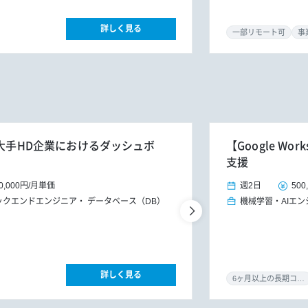
詳しく見る
一部リモート可
事
】大手HD企業におけるダッシュボ
【Google W
支援
0,000円
/
月単価
週2日
500
ックエンドエンジニア
データベース（DB）
機械学習・AIエン
詳しく見る
6ヶ月以上の長期コミット