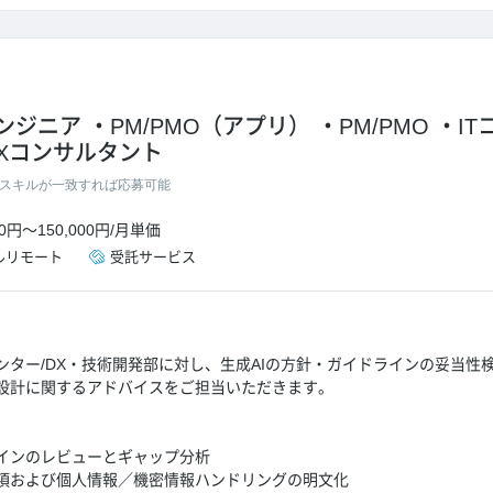
エンジニア
PM/PMO（アプリ）
PM/PMO
I
Xコンサルタント
スキルが一致すれば応募可能
00円
～
150,000円
/
月単価
ルリモート
受託サービス
ンター/DX・技術開発部に対し、生成AIの方針・ガイドラインの妥当性
設計に関するアドバイスをご担当いただきます。
インのレビューとギャップ分析
項および個人情報／機密情報ハンドリングの明文化