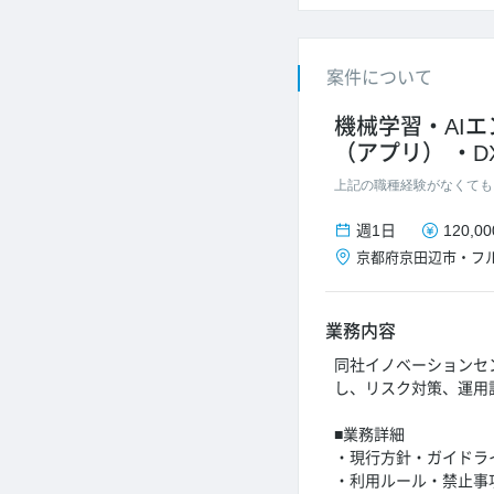
案件について
機械学習・AI
（アプリ）
D
上記の職種経験がなくても
週1日
120,0
京都府
京田辺市
・
フ
業務内容
同社イノベーションセ
し、リスク対策、運用
■業務詳細
・現行方針・ガイドラ
・利用ルール・禁止事