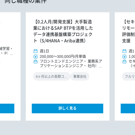
同じ職種の案件
推
【0.2人月/開発支援】大手製造
【セキ
業におけるSAP BTPを活用した
リモー
データ連携基盤構築プロジェク
評価制
ト（S/4HANA・Ariba連携）
支援
械学習・
週1日
週1
PM/P
200,000
～
300,000円
/
月単価
1,0
コンサル
フロントエンドエンジニア
業務系ア
セ
ルタント
プリケーションエンジニア
社内SE
（
ント
D
（アプリ）
ル
ン
6ヶ月以上の長期コミット
事業会社
フルリ
詳しく見る