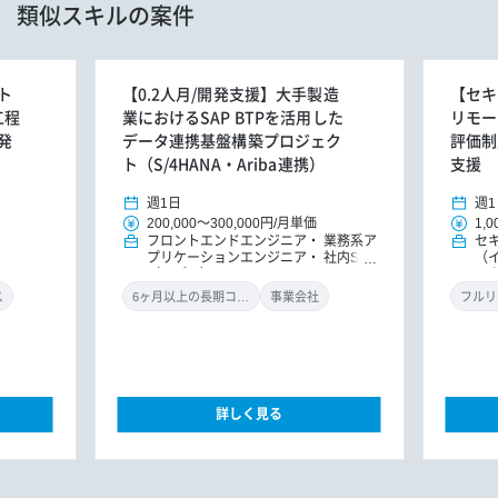
類似スキルの案件
ト
【0.2人月/開発支援】大手製造
【セキ
工程
業におけるSAP BTPを活用した
リモー
発
データ連携基盤構築プロジェク
評価制
ト（S/4HANA・Ariba連携）
支援
週1日
週1
200,000
～
300,000円
/
月単価
1,0
フロントエンドエンジニア
業務系ア
セ
プリケーションエンジニア
社内SE
（
（アプリ）
ル
ン
ス
6ヶ月以上の長期コミット
事業会社
フルリ
詳しく見る