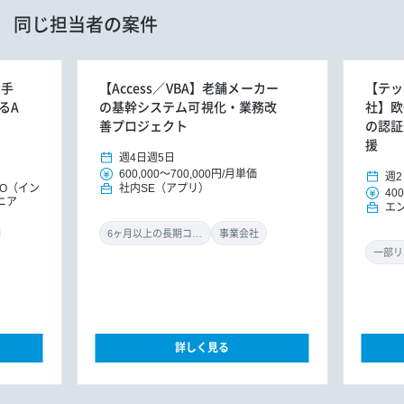
同じ担当者の案件
大手
【Access／VBA】老舗メーカー
【テッ
るA
の基幹システム可視化・業務改
社】欧
善プロジェクト
の認証
援
週4日
週5日
600,000
～
700,000円
/
月単価
週2
MO（イン
社内SE（アプリ）
400
ニア
エ
6ヶ月以上の長期コミット
事業会社
一部リ
詳しく見る