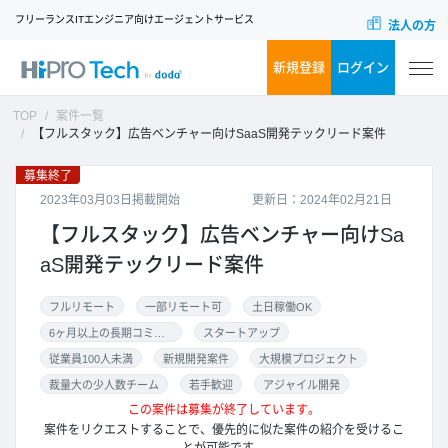
フリーランスITエンジニア向けエージェントサービス
法人の方
新規登録
ログイン
TOP
案件一覧
【フルスタック】広告ベンチャー向けSaaS開発テックリード案件
募集終了
2023年03月03日掲載開始
更新日：2024年02月21日
【フルスタック】広告ベンチャー向けSa
aS開発テックリード案件
フルリモート
一部リモート可
土日稼働OK
6ヶ月以上の長期コミット
スタートアップ
従業員100人未満
新規開発案件
大規模プロジェクト
裁量大の少人数チーム
若手歓迎
アジャイル開発
この案件は募集が終了しています。
案件をリクエストすることで、優先的に似た案件の紹介を受けるこ