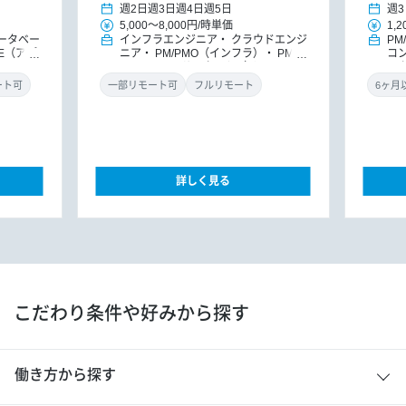
週2日
週3日
週4日
週5日
週3
5,000
～
8,000円
/
時単価
1,2
ータベー
インフラエンジニア
クラウドエンジ
PM
E（アプ
ニア
PM/PMO（インフラ）
PM/P
コ
MO
ITコンサルタント（インフ
レ
ラ）
ITコンサルタント
ダ
ート可
一部リモート可
フルリモート
詳しく見る
こだわり条件や好みから探す
働き方から探す