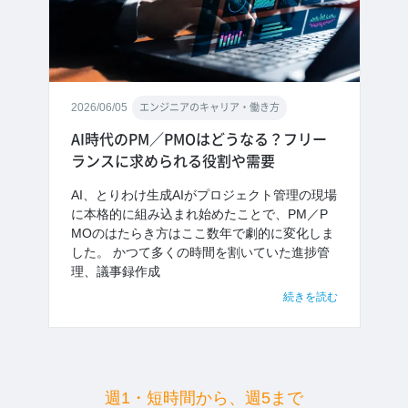
2026/06/05
エンジニアのキャリア・働き方
AI時代のPM／PMOはどうなる？フリー
ランスに求められる役割や需要
AI、とりわけ生成AIがプロジェクト管理の現場
に本格的に組み込まれ始めたことで、PM／P
MOのはたらき方はここ数年で劇的に変化しま
した。 かつて多くの時間を割いていた進捗管
理、議事録作成
続きを読む
週1・短時間から、週5まで