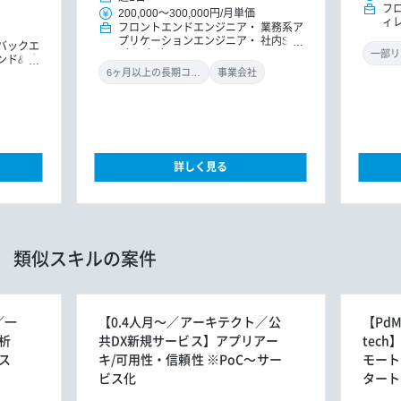
フ
200,000
～
300,000円
/
月単価
ィ
フロントエンドエンジニア
業務系ア
プリケーションエンジニア
社内SE
バックエ
（アプリ）
一部リ
ンド&バ
ドエンジ
6ヶ月以上の長期コミット
事業会社
クラ
Iエンジ
詳しく見る
類似スキルの案件
／一
【0.4人月～／アーキテクト／公
【Pd
析
共DX新規サービス】アプリアー
tec
ス
キ/可用性・信頼性 ※PoC～サー
モート
ビス化
タート