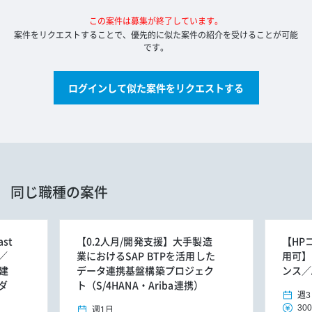
この案件は募集が終了しています。
案件をリクエストすることで、優先的に似た案件の紹介を受けることが可能
です。
ログインして似た案件をリクエストする
同じ職種の案件
st
【0.2人月/開発支援】大手製造
【HP
／
業におけるSAP BTPを活用した
用可】
建
データ連携基盤構築プロジェク
ンス／
ダ
ト（S/4HANA・Ariba連携）
週3
300
週1日