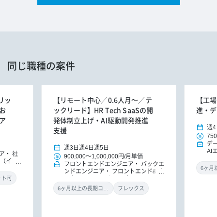
同じ職種の案件
ブリッ
【リモート中心／0.6人月～／テ
【工場
お
ックリード】HR Tech SaaSの開
進・デ
ア
発体制立上げ・AI駆動開発推進
週4
支援
750
デ
週3日
週4日
週5日
AI
ア
社
900,000
～
1,000,000円
/
月単価
M
O（イン
フロントエンドエンジニア
バックエ
タ
ンドエンジニア
フロントエンド&バ
（
ックエンドエンジニア（リードエンジ
ート可
X
ニア）
機械学習・AIエンジニア
6ヶ月以上の長期コミット
フレックス