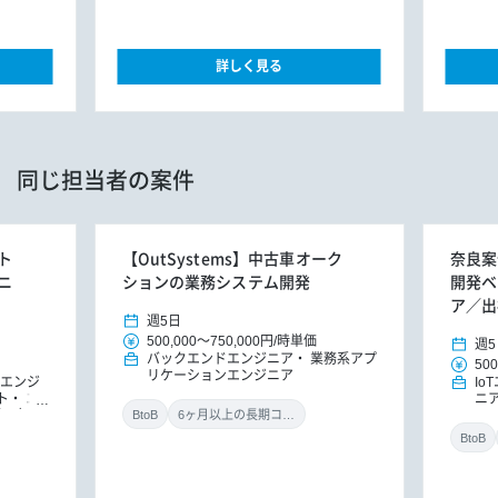
詳しく見る
同じ担当者の案件
ト
【OutSystems】中古車オーク
奈良案
ニ
ションの業務システム開発
開発ベ
ア／出
週5日
500,000
～
750,000円
/
時単価
週5
バックエンドエンジニア
業務系アプ
500
リケーションエンジニア
Iエンジ
Io
ト
エ
ニ
込み）
ン
BtoB
6ヶ月以上の長期コミット
BtoB