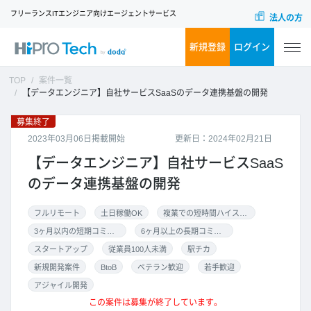
フリーランスITエンジニア向けエージェントサービス
法人の方
新規登録
ログイン
TOP
案件一覧
【データエンジニア】自社サービスSaaSのデータ連携基盤の開発
募集終了
2023年03月06日掲載開始
更新日：2024年02月21日
【データエンジニア】自社サービスSaaS
のデータ連携基盤の開発
フルリモート
土日稼働OK
複業での短時間ハイスキル案件
3ヶ月以内の短期コミット
6ヶ月以上の長期コミット
スタートアップ
従業員100人未満
駅チカ
新規開発案件
BtoB
ベテラン歓迎
若手歓迎
アジャイル開発
この案件は募集が終了しています。