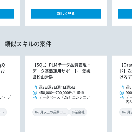
詳しく見る
類似スキルの案件
gQ
【SQL】PLMデータ品質管理・
【Ora
にお
データ基盤運用サポート 愛媛
ド】次
県松山常駐
けるデ
週2日
週3日
週4日
週5日
週5
450,000
～
700,000円
/
月単価
900
ア
デ
データベース（DB）エンジニア
デ
内
フ
ート
6ヶ月以上の長期コミット
事業会社