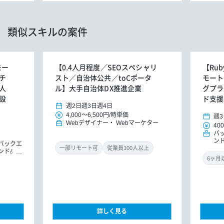
類似スキルの案件
モー
【0.4人月程度／SEOスペシャリ
【Rub
チ
スト／自治体公共／toCポータ
モート
人
ル】大手自治体DX推進企業
グプラ
設
ド支援
週2日
週3日
週4日
4,000
～
6,500円
/
時単価
週3
Webデザイナー
Webマーケター
400
バ
ン
バックエ
ド
一部リモート可
従業員100人以上
ンド&バ
ドエンジ
ョンエン
詳しく見る