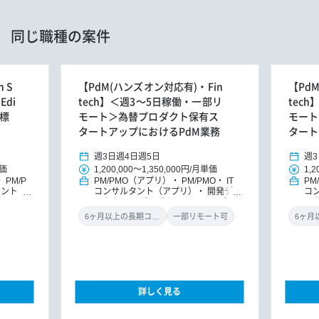
同じ職種の案件
 S
【PdM(ハンズオン対応有)・Fin
【Pd
Edi
tech】＜週3～5日稼働・一部リ
tec
ル標
モート＞為替プロダクト保有ス
モート
タートアップにおけるPdM業務
タート
週3日
週4日
週5日
週3
価
1,200,000
～
1,350,000円
/
月単価
1,2
PM/P
PM/PMO（アプリ）
PM/PMO
IT
PM
タント
コンサルタント（アプリ）
開発ディ
コ
ト
DX
レクター
プロダクトオーナー/プロ
レ
導入コン
ダクトマネジャー
ダ
6ヶ月以上の長期コミット
一部リモート可
詳しく見る