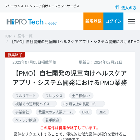
フリーランスITエンジニア向けエージェントサービス
法人の方
新規登録
ログイン
TOP
案件一覧
【PMO】自社開発の児童向けヘルスケアアプリ・システム開発におけるPMO業務
募集終了
2023年07月05日掲載開始
更新日：2024年02月21日
【PMO】自社開発の児童向けヘルスケア
アプリ・システム開発におけるPMO業務
フルリモート
フレックス
土日稼働OK
複業での短時間ハイスキル案件
6ヶ月以上の長期コミット
事業会社
裁量大の少人数チーム
BtoB
BtoC
ベテラン歓迎
若手歓迎
この案件は募集が終了しています。
案件をリクエストすることで、優先的に似た案件の紹介を受けるこ