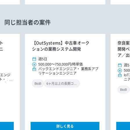
同じ担当者の案件
ト
【OutSystems】中古車オーク
奈良案
ニ
ションの業務システム開発
開発ベ
ア／出
週5日
500,000
～
750,000円
/
時単価
週5
バックエンドエンジニア
業務系アプ
500
リケーションエンジニア
Iエンジ
Io
ト
エ
ニ
込み）
ン
BtoB
6ヶ月以上の長期コミット
BtoB
詳しく見る