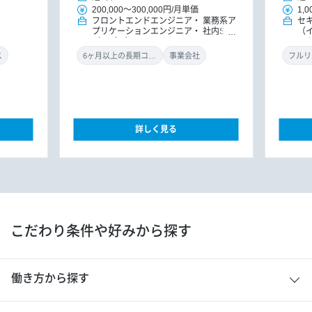
200,000
～
300,000円
/
月単価
1,0
フロントエンドエンジニア
業務系ア
セ
プリケーションエンジニア
社内SE
（
（アプリ）
ル
ン
ス
6ヶ月以上の長期コミット
事業会社
フルリ
詳しく見る
こだわり条件や好みから探す
働き方から探す