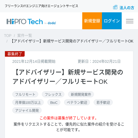
フリーランスITエンジニア向けエージェントサービス
法人の方
新規登録
ログイン
TOP
案件一覧
【アドバイザリー】新規サービス開発のアドバイザリー／フルリモートOK
募集終了
2021年12月14日掲載開始
更新日：2024年02月21日
【アドバイザリー】新規サービス開発の
アドバイザリー／フルリモートOK
フルリモート
フレックス
新規開発案件
月単価100万以上
BtoC
ベテラン歓迎
若手歓迎
アジャイル開発
この案件は募集が終了しています。
案件をリクエストすることで、優先的に似た案件の紹介を受けるこ
とが可能です。