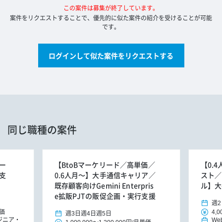
この案件は募集が終了しています。
案件をリクエストすることで、優先的に似た案件の紹介を受けることが可能
です。
ログインして似た案件をリクエストする
同じ職種の案件
リー
【BtoBマーケリード／高単価／
【0.
支
0.6人月～】大手通信キャリア／
スト／
既存顧客向けGemini Enterpris
ル】大
e拡販PJTの販促企画・実行支援
週2
価
4,0
週3日
週4日
週5日
ジニア
We