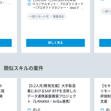
1,000,000
～
1,200,000円
/
月単価
O
IT
ITコンサルタント
プロダクトオーナ
DXコン
ー/プロダクトマネジャー
Webマー
ケター
一部リ
一部リモート可
事業会社
詳しく見る
類似スキルの案件
ト
【0.2人月/開発支援】大手製造
【セキ
工程
業におけるSAP BTPを活用した
リモー
発
データ連携基盤構築プロジェク
評価制
ト（S/4HANA・Ariba連携）
支援
週1日
週1