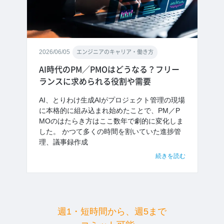
2026/06/05
エンジニアのキャリア・働き方
AI時代のPM／PMOはどうなる？フリー
ランスに求められる役割や需要
AI、とりわけ生成AIがプロジェクト管理の現場
に本格的に組み込まれ始めたことで、PM／P
MOのはたらき方はここ数年で劇的に変化しま
した。 かつて多くの時間を割いていた進捗管
理、議事録作成
続きを読む
週1・短時間から、週5まで