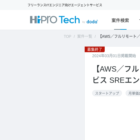
フリーランスITエンジニア向けエージェントサービス
案件検索
TOP
案件一覧
【AWS／フルリモート／フルフレックス】自
募集終了
2024年03月01日掲載開始
【AWS／フ
ビス SREエ
スタートアップ
月単価