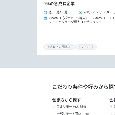
0％の急成長企業
週3日
週4日
週5日
700,000
～
1,100,000
PM/PMO（パッケージ導入）
PM/PMO
IT
ント
パッケージ導入コンサルタント
6ヶ月以上の長期コミット
フルリモート
こだわり条件や好みから探
働き方から探す
会
フルリモート(2, 754)
一部リモート可(3, 320)