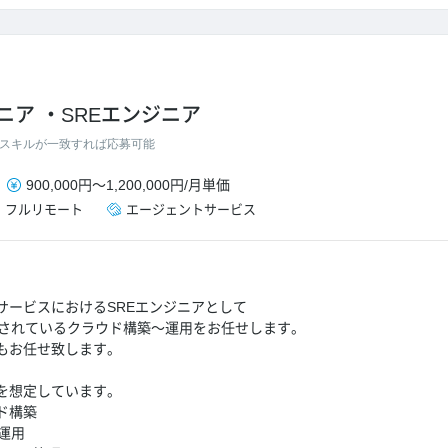
ニア
SREエンジニア
スキルが一致すれば応募可能
900,000円
～
1,200,000円
/
月単価
・
フルリモート
エージェントサービス
サービスにおけるSREエンジニアとして
発されているクラウド構築～運用をお任せします。
もお任せ致します。
を想定しています。
ド構築
運用