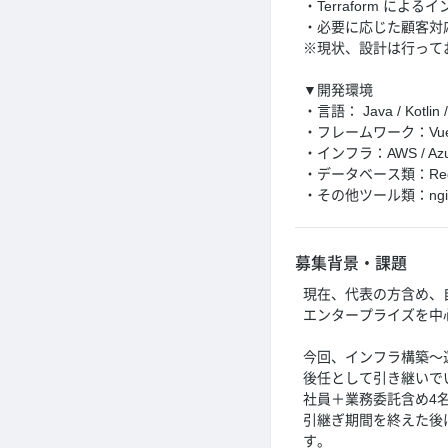
・Terraform による
・必要に応じた顧客対
※現状、設計は行って
▼開発環境
・言語： Java / Kotlin /
・フレームワーク：Vue.js 
・インフラ：AWS / Azu
・データベース類：Redis / 
・その他ツール類：nginx / Te
募集背景・課題
現在、代表の方含め、
エンタープライズを中
今回、インフラ構築～
後任として引き継いで
社員＋業務委託含め4
引継ぎ期間を終えた後
す。