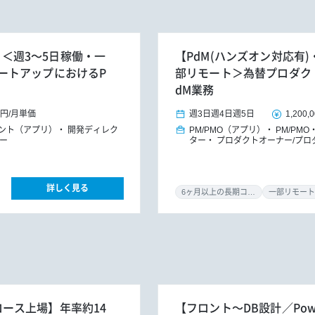
h】＜週3～5日稼働・一
【PdM(ハンズオン対応有)・
ートアップにおけるP
部リモート＞為替プロダク
dM業務
0円
/
月単価
週3日
週4日
週5日
1,200,
タント（アプリ）
開発ディレク
PM/PMO（アプリ）
PM/PMO
ー
ター
プロダクトオーナー/プロ
詳しく見る
6ヶ月以上の長期コミット
一部リモート
グロース上場】年率約14
【フロント～DB設計／Pow