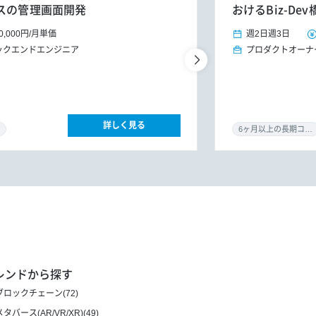
スの管理画面開発
おけるBiz-D
0,000円
/
月単価
週2日
週3日
ックエンドエンジニア
プロダクトオーナ
詳しく見る
6ヶ月以上の長期コミット
レンドから探す
ブロックチェーン(72)
メタバース(AR/VR/XR)(49)