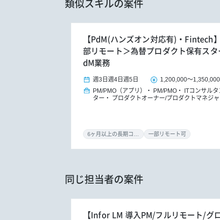
類似スキルの案件
【PdM(ハンズオン対応有)・Fintec
部リモート＞為替プロダクト保有スタ
dM業務
週3日
週4日
週5日
1,200,000
～
1,350,00
PM/PMO（アプリ）
PM/PMO
ITコンサル
ター
プロダクトオーナー/プロダクトマネジャ
6ヶ月以上の長期コミット
一部リモート可
同じ担当者の案件
【Infor LM 導入PM/フルリモート/