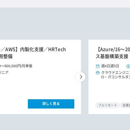
／AWS】内製化支援／HRTech
【Azure/1
用整備
ス基盤構築支援
0
～
900,000円
/
月単価
週4日
週5日
ジニア
クラウドエンジニ
O
ITコンサル
詳しく見る
フルリモート
従業