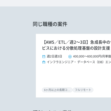
同じ職種の案件
【AWS／ETL／週2～3日】急成長中
ビスにおける分散処理基盤の設計支援
週2日
週3日
400,000
～
600,000円
/
月単価
インフラエンジニア
データベース（DB）エ
6ヶ月以上の長期コミット
フルリモート