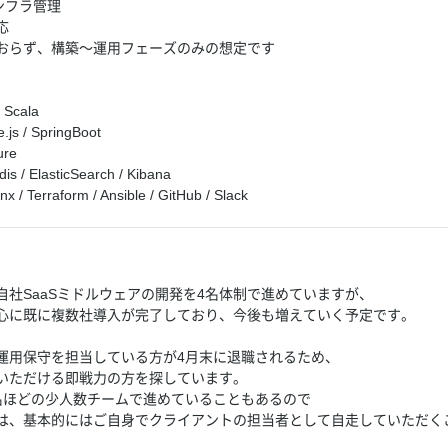
インフラ管理
応
おらず、構築～運用フェーズのみの想定です
 Scala
/ SpringBoot
re
ElasticSearch / Kibana
rraform / Ansible / GitHub / Slack
自社SaaSミドルウェアの開発を4名体制で進めていますが、
心に既に複数社導入が完了しており、今後も増えていく予定です。
運用保守を担当している方が4月末に退職されるため、
いただける即戦力の方を探しています。
名ほどの少人数チームで進めていることもあるので
は、基本的にはご自身でクライアントの担当者として自走していただく