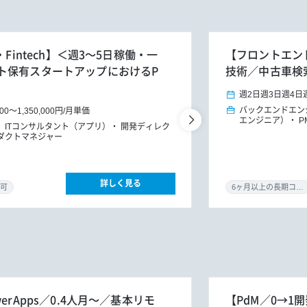
Fintech】＜週3～5日稼働・一
【フロントエンド
ト保有スタートアップにおけるP
技術／中古車検
週2日
週3日
週4日
バックエンドエン
000
～
1,350,000円
/
月単価
エンジニア）
P
ITコンサルタント（アプリ）
開発ディレク
ダクトマネジャー
詳しく見る
可
6ヶ月以上の長期コミット
erApps／0.4人月～／基本リモ
【PdM／0→1