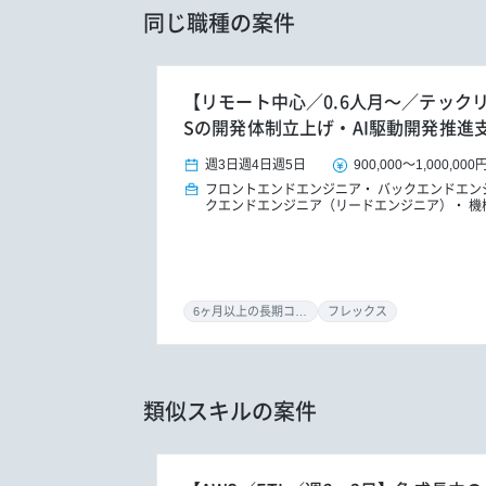
同じ職種の案件
【リモート中心／0.6人月～／テックリード
Sの開発体制立上げ・AI駆動開発推進
週3日
週4日
週5日
900,000
～
1,000,000
フロントエンドエンジニア
バックエンドエン
クエンドエンジニア（リードエンジニア）
機
6ヶ月以上の長期コミット
フレックス
類似スキルの案件