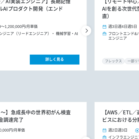
～／AI実装エンジニア】長期記憶
【リモート中心／
ルAIプロダクト開発（エンド
AIを創る次世
直）
0
～
1,200,000円
/
月単価
週3日
週4日
週5日
ンジニア（リードエンジニア）
機械学習・AI
フロントエンド&
エンジニア
詳しく見る
フレックス
一部リ
月～】急成長中の世界初がん検査
【AWS／ETL
金調達完了
ビスにおける分
0,000円
/
月単価
週2日
週3日
インフラエンジニ