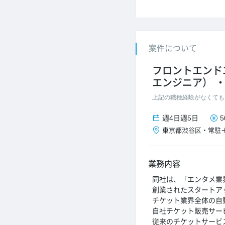
案件について
フロントエンド
エンジニア）
上記の職種経験がなくても
週4日
週5日
5
東京都
渋谷区
・
常駐
業務内容
同社は、「エンタメ業
創業されたスタートア
チケット業界全体の自
自社チケット販売サー
従来のチケットサービ