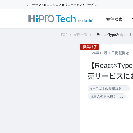
フリーランスITエンジニア向けエージェントサービス
案件検索
TOP
案件一覧
【React×TypeScript／土日稼働可／出社＋リ
募集終了
2024年12月10日掲載開始
【React×T
売サービスに
6ヶ月以上の長期コミット
裁量大の少人数チーム