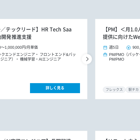
テックリード】HR Tech Saa
【PM】＜月1
動開発推進支援
提供に向けたW
0
～
1,000,000円
/
月単価
週5日
900
ックエンドエンジニア
フロントエンド&バッ
PM/PMO（パッ
ンジニア）
機械学習・AIエンジニア
PM/PMO
詳しく見る
フレックス
駅チカ