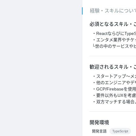
経験・スキルについ
必須となるスキル・
・ReactならびにType
・エンタメ業界やチケ
└世の中のサービスや
歓迎されるスキル・
・スタートアップ～メ
・他のエンジニアやデ
・GCP/Firebase
・要件以外もUXを考
・双方マッチする場合
開発環境
開発言語
TypeScript