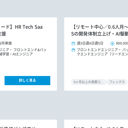
】HR Tech Saa
【リモート中心／0.6人月～／
支援
Sの開発体制立上げ・AI駆
円
/
月単価
週3日
週4日
週5日
900,00
ジニア
フロントエンド&バッ
フロントエンドエンジニア
バ
械学習・AIエンジニア
クエンドエンジニア（リードエ
詳しく見る
6ヶ月以上の長期コミット
フレックス