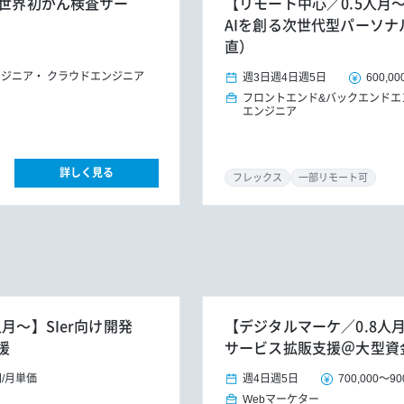
の世界初がん検査サー
【リモート中心／0.5人月
AIを創る次世代型パーソナ
直）
ンジニア
クラウドエンジニア
週3日
週4日
週5日
600,00
フロントエンド&バックエンドエ
エンジニア
詳しく見る
フレックス
一部リモート可
月～】SIer向け開発
【デジタルマーケ／0.8人
援
サービス拡販支援＠大型資
円
/
月単価
週4日
週5日
700,000
～
90
Webマーケター