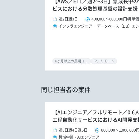
【AWS／ETL／週2～3日】急成長中
ビスにおける分散処理基盤の設計支援
週2日
週3日
400,000
～
600,000円
/
月単価
インフラエンジニア
データベース（DB）エ
6ヶ月以上の長期コミット
フルリモート
同じ担当者の案件
【AIエンジニア／フルリモート／0.6人
工程自動化サービスにおけるAI開発支
週3日
週4日
週5日
800,000
～
1,000,000
機械学習・AIエンジニア