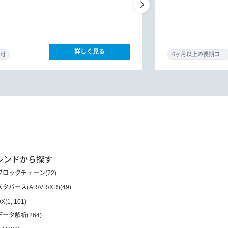
詳しく見る
可
6ヶ月以上の長期コミット
レンドから探す
ブロックチェーン(72)
メタバース(AR/VR/XR)(49)
X(1, 101)
データ解析(264)