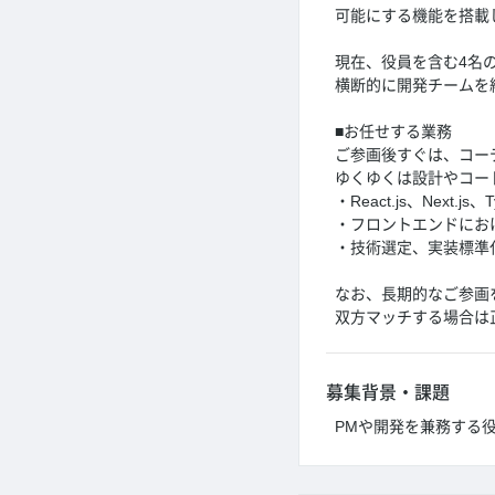
可能にする機能を搭載
現在、役員を含む4名
横断的に開発チームを
■お任せする業務
ご参画後すぐは、コー
ゆくゆくは設計やコー
・React.js、Next.js
・フロントエンドにお
・技術選定、実装標準
なお、長期的なご参画
双方マッチする場合は
募集背景・課題
PMや開発を兼務する