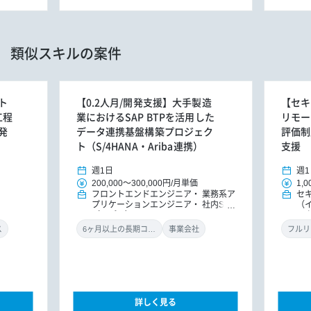
類似スキルの案件
ト
【0.2人月/開発支援】大手製造
【セキ
工程
業におけるSAP BTPを活用した
リモー
発
データ連携基盤構築プロジェク
評価制
ト（S/4HANA・Ariba連携）
支援
週1日
週1
200,000
～
300,000円
/
月単価
1,0
フロントエンドエンジニア
業務系ア
セ
プリケーションエンジニア
社内SE
（
（アプリ）
ル
ン
ス
6ヶ月以上の長期コミット
事業会社
フルリ
詳しく見る