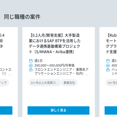
同じ職種の案件
.4
【0.2人月/開発支援】大手製造
【Rub
術
業におけるSAP BTPを活用した
モート
タ
データ連携基盤構築プロジェク
グプラ
ト（S/4HANA・Ariba連携）
ド支援
週1日
週3
200,000
～
300,000円
/
月単価
400
ロントエ
フロントエンドエンジニア
業務系ア
バ
ア（リー
プリケーションエンジニア
社内SE
ン
（アプ
（アプリ）
ド
アップ
6ヶ月以上の長期コミット
事業会社
詳しく見る