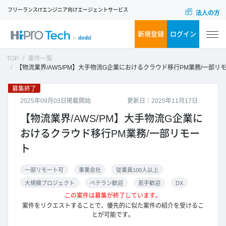
フリーランスITエンジニア向けエージェントサービス
法人の方
新規登録
ログイン
TOP
案件一覧
【物流業界/AWS/PM】大手物流G企業におけるクラウド移行PM業務/一部リモー
募集終了
2025年09月03日掲載開始
更新日：2025年11月17日
【物流業界/AWS/PM】大手物流G企業に
おけるクラウド移行PM業務/一部リモー
ト
一部リモート可
事業会社
従業員100人以上
大規模プロジェクト
ベテラン歓迎
若手歓迎
DX
この案件は募集が終了しています。
案件をリクエストすることで、優先的に似た案件の紹介を受けるこ
とが可能です。