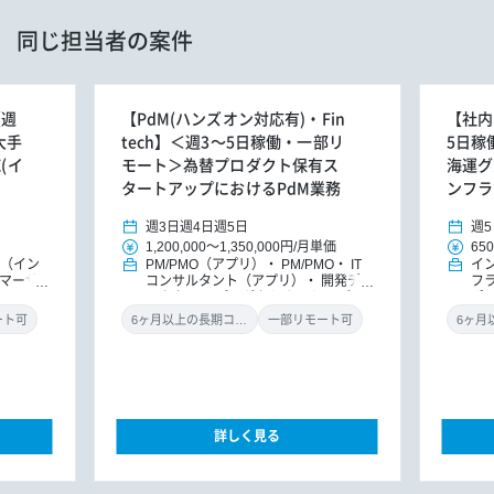
同じ担当者の案件
【週
【PdM(ハンズオン対応有)・Fin
【社内
大手
tech】＜週3～5日稼働・一部リ
5日稼
(イ
モート＞為替プロダクト保有ス
海運グ
タートアップにおけるPdM業務
ンフラ
週3日
週4日
週5日
週5
1,200,000
～
1,350,000円
/
月単価
650
E（イン
PM/PMO（アプリ）
PM/PMO
IT
イ
タマーサ
コンサルタント（アプリ）
開発ディ
フ
レクター
プロダクトオーナー/プロ
ポ
ダクトマネジャー
ート可
6ヶ月以上の長期コミット
一部リモート可
詳しく見る