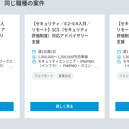
同じ職種の案件
4人
【セキュリティ／0.2~0.4人月／
【セキ
リア
リモート】SCS（セキュリティ
リモー
リ
評価制度）対応アドバイザリー
評価制
支援
支援
週1日
週2日
週1
1,000,000
～
1,200,000円
/
月単価
1,0
ワークエ
セキュリティエンジニア
PM/PMO
セ
ラ）
I
（インフラ）
PM/PMO
ITコンサ
（
その他
ルタント（インフラ）
ITコンサルタ
ル
ント
DXコンサルタント
ン
フルリモート
事業会社
フルリ
詳しく見る