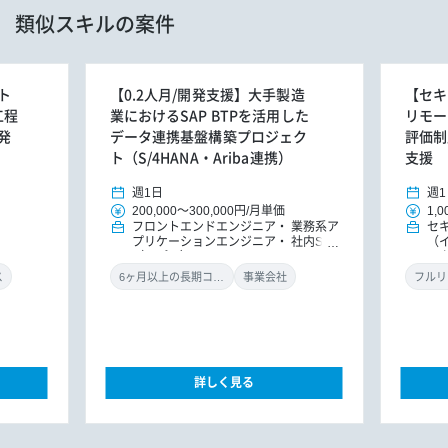
類似スキルの案件
ト
【0.2人月/開発支援】大手製造
【セキ
工程
業におけるSAP BTPを活用した
リモー
発
データ連携基盤構築プロジェク
評価制
ト（S/4HANA・Ariba連携）
支援
週1日
週1
200,000
～
300,000円
/
月単価
1,0
フロントエンドエンジニア
業務系ア
セ
プリケーションエンジニア
社内SE
（
（アプリ）
ル
ン
ス
6ヶ月以上の長期コミット
事業会社
フルリ
詳しく見る