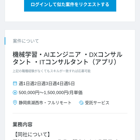
ログインして似た案件をリクエストする
案件について
機械学習・AIエンジニア
DXコンサル
タント
ITコンサルタント（アプリ）
上記の職種経験がなくてもスキルが一致すれば応募可能
週1日
週2日
週3日
週4日
週5日
500,000円
～
1,500,000円
/
月単価
静岡県
湖西市
・
フルリモート
受託サービス
業務内容
【同社について】