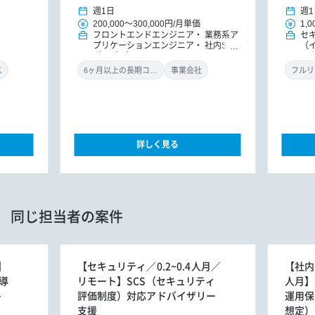
週1日
週1
200,000
～
300,000円
/
月単価
1,0
フロントエンドエンジニア
業務系ア
セ
プリケーションエンジニア
社内SE
（
（アプリ）
ル
ン
ス
6ヶ月以上の長期コミット
事業会社
フルリ
詳しく見る
同じ担当者の案件
】
【セキュリティ／0.2~0.4人月／
【社内S
導
リモート】SCS（セキュリティ
人月】
ト
評価制度）対応アドバイザリー
運用保
支援
想定）