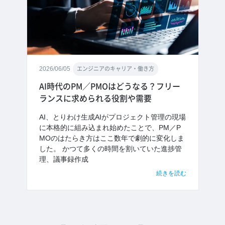
2026/06/05
エンジニアのキャリア・働き方
AI時代のPM／PMOはどうなる？フリー
ランスに求められる役割や需要
AI、とりわけ生成AIがプロジェクト管理の現場
に本格的に組み込まれ始めたことで、PM／P
MOのはたらき方はここ数年で劇的に変化しま
した。 かつて多くの時間を割いていた進捗管
理、議事録作成
続きを読む