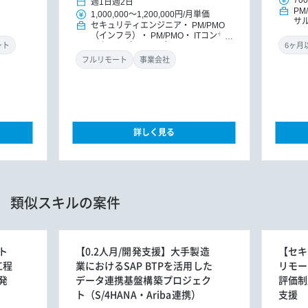
700
週1日
週2日
PM
1,000,000
～
1,200,000円
/
月単価
サ
セキュリティエンジニア
PM/PMO
ッ
（インフラ）
PM/PMO
ITコンサ
ルタント（インフラ）
ITコンサルタ
ート
ント
DXコンサルタント
フルリモート
事業会社
詳しく見る
類似スキルの案件
ト
【0.2人月/開発支援】大手製造
【セキ
工程
業におけるSAP BTPを活用した
リモー
発
データ連携基盤構築プロジェク
評価制
ト（S/4HANA・Ariba連携）
支援