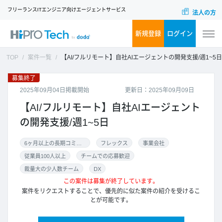
フリーランスITエンジニア向けエージェントサービス
法人の方
新規登録
ログイン
TOP
案件一覧
【AI/フルリモート】自社AIエージェントの開発支援/週1~5日
募集終了
2025年09月04日掲載開始
更新日：2025年09月09日
【AI/フルリモート】自社AIエージェント
の開発支援/週1~5日
6ヶ月以上の長期コミット
フレックス
事業会社
従業員100人以上
チームでの応募歓迎
裁量大の少人数チーム
DX
この案件は募集が終了しています。
案件をリクエストすることで、優先的に似た案件の紹介を受けるこ
とが可能です。