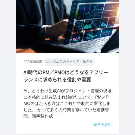
2026/06/05
エンジニアのキャリア・働き方
AI時代のPM／PMOはどうなる？フリー
ランスに求められる役割や需要
AI、とりわけ生成AIがプロジェクト管理の現場
に本格的に組み込まれ始めたことで、PM／P
MOのはたらき方はここ数年で劇的に変化しま
した。 かつて多くの時間を割いていた進捗管
理、議事録作成
続きを読む