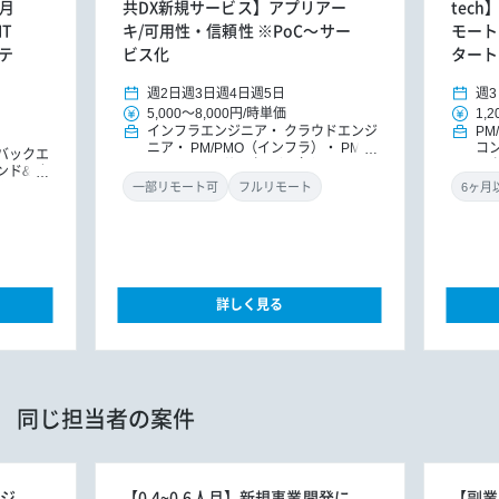
人月
共DX新規サービス】アプリアー
tec
T
キ/可用性・信頼性 ※PoC～サー
モート
テ
ビス化
タート
週2日
週3日
週4日
週5日
週3
5,000
～
8,000円
/
時単価
1,2
インフラエンジニア
クラウドエンジ
PM
ニア
PM/PMO（インフラ）
PM/P
コ
バックエ
MO
ITコンサルタント（インフ
レ
ンド&バ
ラ）
ITコンサルタント
ダ
ドエンジ
一部リモート可
フルリモート
）エンジ
ア
詳しく見る
同じ担当者の案件
ンジ
【0.4~0.6人月】新規事業開発に
【副業