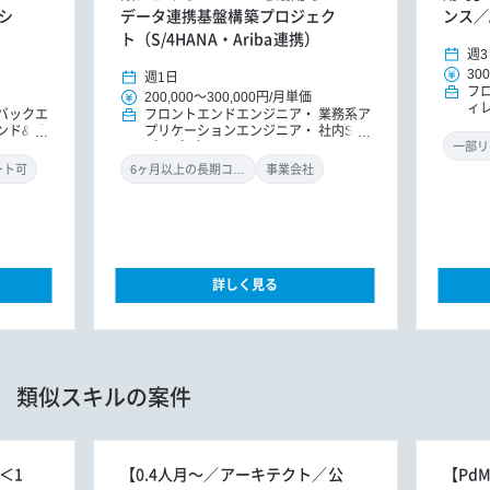
シ
データ連携基盤構築プロジェク
ンス／
ト（S/4HANA・Ariba連携）
週3
300
週1日
フ
200,000
～
300,000円
/
月単価
ィ
バックエ
フロントエンドエンジニア
業務系ア
ンド&バ
プリケーションエンジニア
社内SE
ドエンジ
（アプリ）
一部リ
ョンエン
ート可
6ヶ月以上の長期コミット
事業会社
詳しく見る
類似スキルの案件
】＜1
【0.4人月～／アーキテクト／公
【Pd