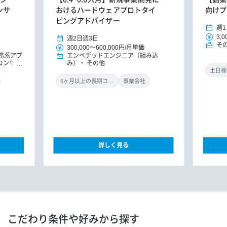
ンサ
おけるハードウェアプロトタイ
向けプ
ピングアドバイザー
週1
3,0
週2日
週3日
そ
300,000
～
600,000円
/
月単価
務系アプ
エンベデッドエンジニア（組み込
Tコンサル
み）
その他
土日稼
6ヶ月以上の長期コミット
事業会社
詳しく見る
こだわり条件や好みから探す