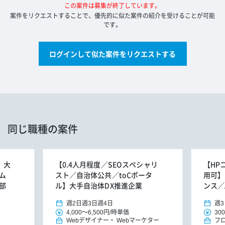
この案件は募集が終了しています。
案件をリクエストすることで、優先的に似た案件の紹介を受けることが可能
です。
ログインして似た案件をリクエストする
同じ職種の案件
】大
【0.4人月程度／SEOスペシャリ
【HP
ム
スト／自治体公共／toCポータ
用可】
部
ル】大手自治体DX推進企業
ンス／
週2日
週3日
週4日
週3
4,000
～
6,500円
/
時単価
300
Webデザイナー
Webマーケター
フ