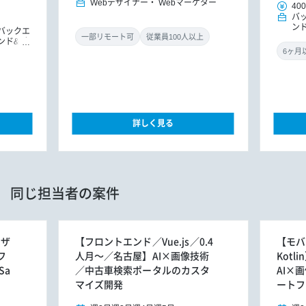
Webデザイナー
Webマーケター
400
バ
ン
バックエ
ド
一部リモート可
従業員100人以上
ンド&バ
ドエンジ
ョンエン
詳しく見る
同じ担当者の案件
ーザ
【フロントエンド／Vue.js／0.4
【モバ
フ
人月～／名古屋】AI×画像技術
Kotl
Sa
／中古車検索ポータルのカスタ
AI×
マイズ開発
ートフ