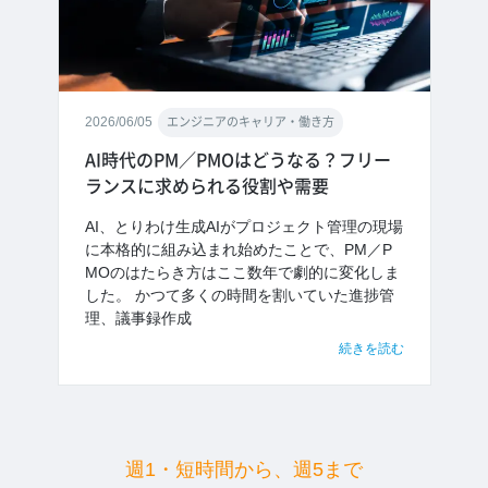
2026/06/05
エンジニアのキャリア・働き方
AI時代のPM／PMOはどうなる？フリー
ランスに求められる役割や需要
AI、とりわけ生成AIがプロジェクト管理の現場
に本格的に組み込まれ始めたことで、PM／P
MOのはたらき方はここ数年で劇的に変化しま
した。 かつて多くの時間を割いていた進捗管
理、議事録作成
続きを読む
週1・短時間から、週5まで