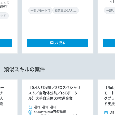
ィ
ドエンジ
業務系ア
一部リモート可
従業員100人以上
一部リ
ート可
詳しく見る
類似スキルの案件
モー
【0.4人月程度／SEOスペシャリ
【Rub
チ
スト／自治体公共／toCポータ
モート
人
ル】大手自治体DX推進企業
グプラ
設
ド支援
週2日
週3日
週4日
4,000
～
6,500円
/
時単価
週3