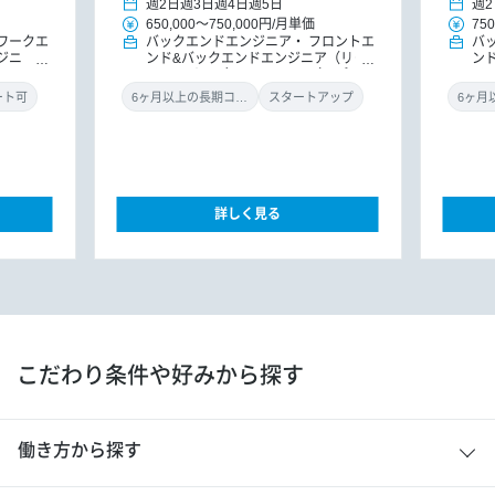
週2日
週3日
週4日
週5日
週2
650,000
～
750,000円
/
月単価
750
ワークエ
バックエンドエンジニア
フロントエ
バ
ジニ
ンド&バックエンドエンジニア（リー
ン
M/PMO
ドエンジニア）
PM/PMO（アプ
ド
ント（イ
リ）
PM/PMO
リ
ート可
6ヶ月以上の長期コミット
スタートアップ
詳しく見る
こだわり条件や好みから探す
働き方から探す