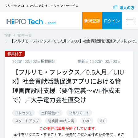
フリーランスITエンジニア向けエージェントサービス
法人の方
新規登録
ログイン
TOP
案件一覧
【フルリモ・フレックス／0.5人月／UIUX】社会貢献活動促進アプリにおける管理画面設計支援（要件定義～WF作成まで）／大手電力会社直受け
募集終了
2026年02月02日掲載開始
更新日：2026年02月03日
【フルリモ・フレックス／0.5人月／UIU
X】社会貢献活動促進アプリにおける管
理画面設計支援（要件定義～WF作成ま
で）／大手電力会社直受け
フレックス
土日稼働OK
フルリモート
スタートアップ
従業員100人未満
BtoC
DX
この案件は募集が終了しています。
案件をリクエストすることで、優先的に似た案件の紹介を受けるこ