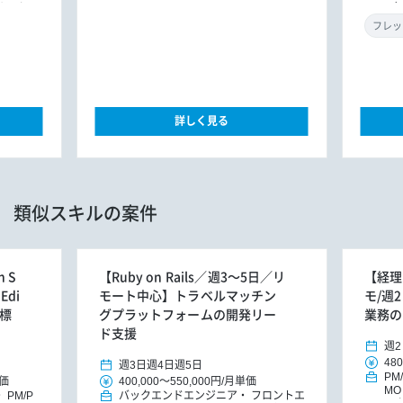
ンサルタン
ラ
Xコンサルタント
ント（イ
フレッ
詳しく見る
類似スキルの案件
 S
【Ruby on Rails／週3～5日／リ
【経理
Edi
モート中心】トラベルマッチン
モ/週
ル標
グプラットフォームの開発リー
業務の
ド支援
週2
480
週3日
週4日
週5日
PM
価
400,000
～
550,000円
/
月単価
M
PM/P
バックエンドエンジニア
フロントエ