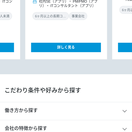
ITコン
社内SE（アプリ）
PM/PMO（アプ
リ）
ITコンサルタント（アプリ）
0人未満
6ヶ月以上の長期コミット
事業会社
詳しく見る
こだわり条件や好みから探す
働き方から探す
会社の特徴から探す