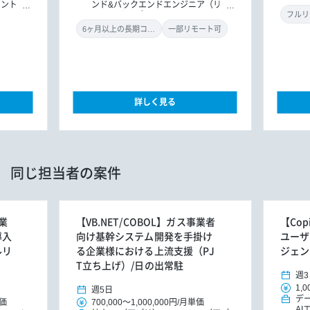
ル
タント
ンド&バックエンドエンジニア（リー
ン
ト
DX
ドエンジニア）
フルリ
導入コン
6ヶ月以上の長期コミット
一部リモート可
詳しく見る
同じ担当者の案件
造業
【VB.NET/COBOL】ガス事業者
【Cop
導入
向け基幹システム開発を手掛け
ユーザ
ルリ
る企業様における上流支援（PJ
ジェン
T立ち上げ）/日の出常駐
週3
1,0
週5日
デ
価
700,000
～
1,000,000円
/
月単価
AI