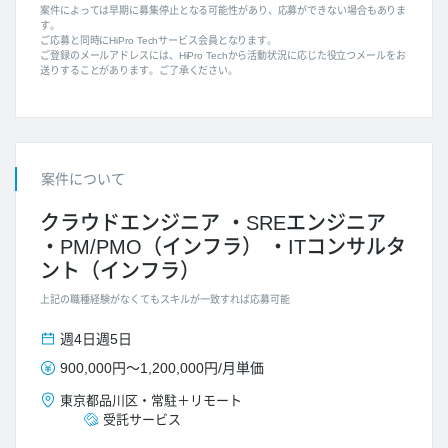
案件によっては早期に募集停止となる可能性があり、応募ができない場合もありま
す。
ご応募と同時にHiPro Techサービス会員となります。
ご登録のメールアドレスには、HiPro Techから活動状況に応じた役立つメールをお
送りすることがあります。ご了承ください。
案件について
クラウドエンジニア
SREエンジニア
PM/PMO（インフラ）
ITコンサルタ
ント（インフラ）
上記の職種経験がなくてもスキルが一致すれば応募可能
週4日
週5日
900,000円
～
1,200,000円
/
月単価
東京都
品川区
・
常駐＋リモート
受託サービス