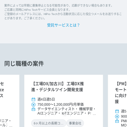
案件によっては早期に募集停止となる可能性があり、応募ができない場合もあります。
ご応募と同時にHiPro Techサービス会員となります。
ご登録のメールアドレスには、HiPro Techから活動状況に応じた役立つメールをお送りするこ
とがあります。ご了承ください。
受託サービスとは？
同じ職種の案件
リセ
【工場DX/加古川】 工場DX推
【PM
ce
進・デジタルツイン開発支援
モート
ス
に向け
週4日
週5日
援
750,000
～
1,200,000円
/
月単価
データサイエンティスト
機械学習・
週5
AIエンジニア
IoTエンジニア
PM/P
900
MO（パッケージ導入）
ITコンサル
ジニア
PM
タント（アプリ）
ITコンサルタント
6ヶ月以上の長期コミット
事業会社
ールス・
M
（インフラ）
ITコンサルタント
D