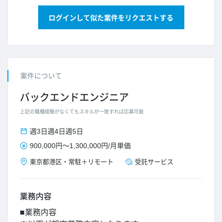
ログインして似た案件をリクエストする
案件について
バックエンドエンジニア
上記の職種経験がなくてもスキルが一致すれば応募可能
週3日
週4日
週5日
900,000円
～
1,300,000円
/
月単価
東京都
港区
・
常駐＋リモート
受託サービス
業務内容
■業務内容