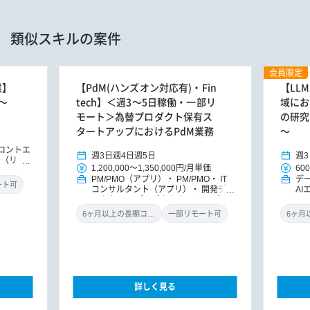
類似スキルの案件
会員限定
業】
【PdM(ハンズオン対応有)・Fin
【LL
～
tech】＜週3～5日稼働・一部リ
域にお
モート＞為替プロダクト保有ス
の研究
タートアップにおけるPdM業務
～
ロントエ
週3日
週4日
週5日
週3
ア（リー
1,200,000
～
1,350,000円
/
月単価
600
Iエンジ
PM/PMO（アプリ）
PM/PMO
IT
デ
ート可
コンサルタント（アプリ）
開発ディ
AI
レクター
プロダクトオーナー/プロ
ダクトマネジャー
6ヶ月以上の長期コミット
一部リモート可
詳しく見る