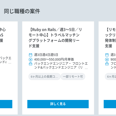
同じ職種の案件
中心
【Ruby on Rails／週3～5日／リ
【リモ
aS
モート中心】トラベルマッチン
ックリー
援
グプラットフォームの開発リー
発体制
ド支援
支援
週3日
週4日
週5日
週3
バックエ
400,000
～
550,000円
/
月単価
900
ンド&バ
バックエンドエンジニア
フロントエ
フ
ドエンジ
ンド&バックエンドエンジニア（リー
ン
ドエンジニア）
ッ
ニ
6ヶ月以上の長期コミット
一部リモート可
詳しく見る