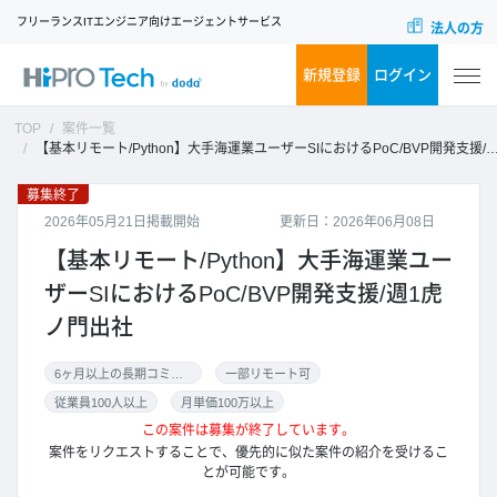
フリーランスITエンジニア向けエージェントサービス
法人の方
新規登録
ログイン
TOP
案件一覧
【基本リモート/Python】大手海運業ユーザーSIにおけるPoC/BVP開発支援/週1虎ノ門出社
募集終了
2026年05月21日掲載開始
更新日：2026年06月08日
【基本リモート/Python】大手海運業ユー
ザーSIにおけるPoC/BVP開発支援/週1虎
ノ門出社
6ヶ月以上の長期コミット
一部リモート可
従業員100人以上
月単価100万以上
この案件は募集が終了しています。
案件をリクエストすることで、優先的に似た案件の紹介を受けるこ
とが可能です。