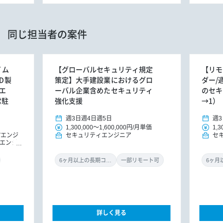
同じ担当者の案件
イム
【グローバルセキュリティ規定
【リモ
D製
策定】大手建設業におけるグロ
ダー/
エ
ーバル企業含めたセキュリティ
のセキ
常駐
強化支援
→1）
週3日
週4日
週5日
週3
1,300,000
～
1,600,000円
/
月単価
1,3
oTエンジ
セキュリティエンジニア
セ
エンジ
6ヶ月以上の長期コミット
一部リモート可
詳しく見る