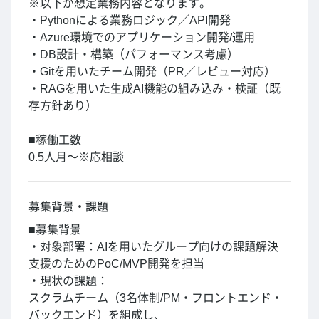
※以下が想定業務内容となります。
・Pythonによる業務ロジック／API開発
・Azure環境でのアプリケーション開発/運用
・DB設計・構築（パフォーマンス考慮）
・Gitを用いたチーム開発（PR／レビュー対応）
・RAGを用いた生成AI機能の組み込み・検証（既
存方針あり）
■稼働工数
0.5人月～※応相談
募集背景・課題
■募集背景
・対象部署：AIを用いたグループ向けの課題解決
支援のためのPoC/MVP開発を担当
・現状の課題：
スクラムチーム（3名体制/PM・フロントエンド・
バックエンド）を組成し、