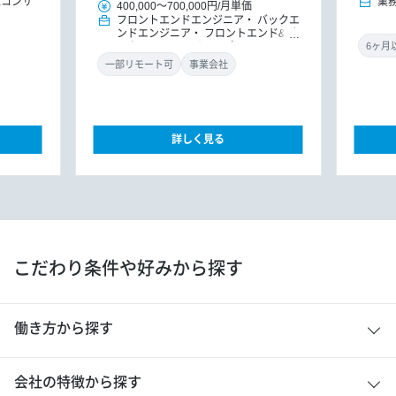
Xコンサ
業
400,000
～
700,000円
/
月単価
フロントエンドエンジニア
バックエ
ンドエンジニア
フロントエンド&バ
ックエンドエンジニア（リードエンジ
ニア）
業務系アプリケーションエン
一部リモート可
事業会社
ジニア
PM/PMO（アプリ）
詳しく見る
こだわり条件や好みから探す
働き方から探す
会社の特徴から探す