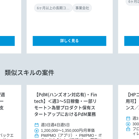
（アプリ）
6ヶ月以上の長期コミット
事業会社
詳しく見る
類似スキルの案件
/週
【PdM(ハンズオン対応有)・Fin
【HP
ー
tech】＜週3～5日稼働・一部リ
用可】
支
モート＞為替プロダクト保有ス
ンス／
タートアップにおけるPdM業務
週3
300
週3日
週4日
週5日
フ
1,200,000
～
1,350,000円
/
月単価
ィ
バックエ
PM/PMO（アプリ）
PM/PMO
IT