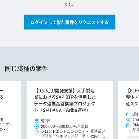
です。
ログインして似た案件をリクエストする
同じ職種の案件
リー
【0.2人月/開発支援】大手製造
【FL
支
業におけるSAP BTPを活用した
導体・
データ連携基盤構築プロジェク
産スケ
ト（S/4HANA・Ariba連携）
週4
価
700
週1日
ジニア
PM
200,000
～
300,000円
/
月単価
O
IT
サ
フロントエンドエンジニア
業務系ア
DXコン
ッ
プリケーションエンジニア
社内SE