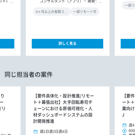
ンド&バ
コンサルタント（アプリ）
開発ディ
ドエンジ
レクター
プロダクトオーナー/プロ
一部リ
ョンエン
ダクトマネジャー
6ヶ月以上の長期コミット
一部リモート可
詳しく見る
同じ担当者の案件
くり
【要件具体化・設計推進/リモー
【要件
ー
ト＋幕張出社】大手回転寿司チ
ート＋
/リ
ェーンにおける原価可視化・人
業向け
材ダッシュボードシステムの設
J
計開発推進
週4
600
週2日
週3日
週4日