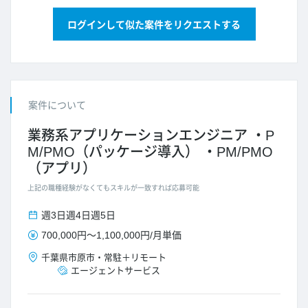
ログインして似た案件をリクエストする
案件について
業務系アプリケーションエンジニア
P
M/PMO（パッケージ導入）
PM/PMO
（アプリ）
上記の職種経験がなくてもスキルが一致すれば応募可能
週3日
週4日
週5日
700,000円
～
1,100,000円
/
月単価
千葉県
市原市
・
常駐＋リモート
エージェントサービス