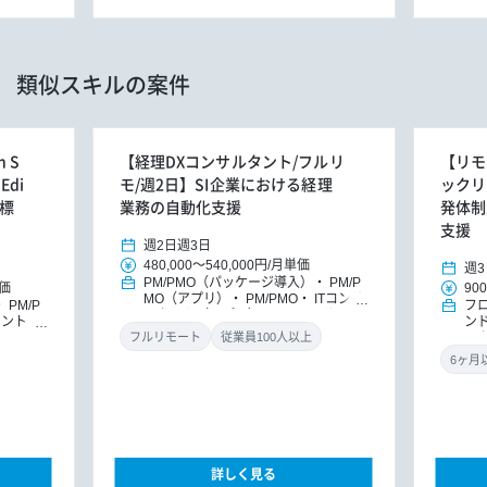
類似スキルの案件
 S
【経理DXコンサルタント/フルリ
【リモ
Edi
モ/週2日】SI企業における経理
ックリー
ル標
業務の自動化支援
発体制
支援
週2日
週3日
480,000
～
540,000円
/
月単価
週3
PM/PMO（パッケージ導入）
PM/P
価
900
MO（アプリ）
PM/PMO
ITコンサ
PM/P
フ
ルタント（アプリ）
DXコンサルタ
タント
ン
ント
パッケージ導入コンサルタント
ト
DX
ッ
フルリモート
従業員100人以上
導入コン
ニ
詳しく見る