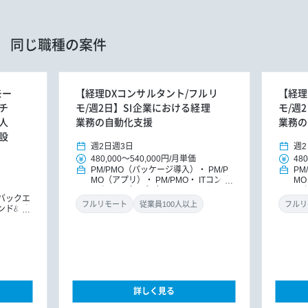
同じ職種の案件
モー
【経理DXコンサルタント/フルリ
【経理
チ
モ/週2日】SI企業における経理
モ/週
人
業務の自動化支援
業務の
設
週2日
週3日
週2
480,000
～
540,000円
/
月単価
480
PM/PMO（パッケージ導入）
PM/P
PM
MO（アプリ）
PM/PMO
ITコンサ
M
ルタント（アプリ）
DXコンサルタ
ル
バックエ
ント
パッケージ導入コンサルタント
ン
フルリモート
従業員100人以上
フルリ
ンド&バ
ドエンジ
ョンエン
詳しく見る