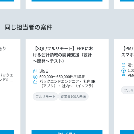
同じ担当者の案件
売り
【SQL/フルリモート】ERPにお
【PM
ける会計領域の開発支援（設計
スマホ
～開発～テスト）
週5
1,0
週5日
バックエ
PM
500,000
～
650,000円
/
月単価
ンド&バ
バックエンドエンジニア
社内SE
ドエンジ
（アプリ）
社内SE（インフラ）
ニア
フルリ
（インフ
フルリモート
従業員100人未満