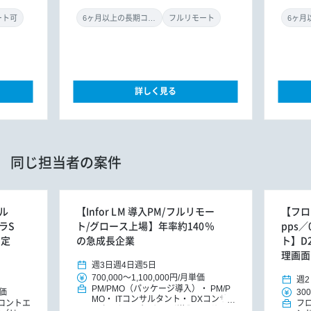
ニア
ド
リ
ート可
6ヶ月以上の長期コミット
フルリモート
詳しく見る
同じ担当者の案件
ル
【Infor LM 導入PM/フルリモー
【フロ
ラS
ト/グロース上場】年率約140％
pps
件定
の急成長企業
ト】D
理画面
週3日
週4日
週5日
700,000
～
1,100,000円
/
月単価
週2
PM/PMO（パッケージ導入）
PM/P
価
300
MO
ITコンサルタント
DXコンサ
ロントエ
フ
ルタント
パッケージ導入コンサルタ