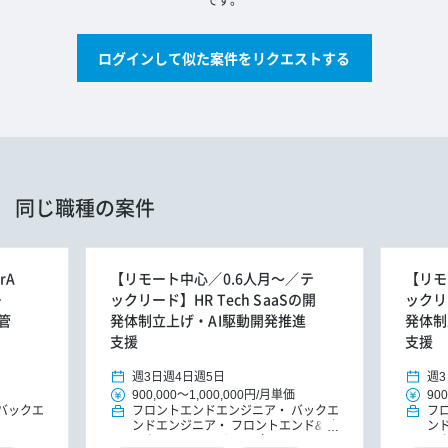
です。
ログインして似た案件をリクエストする
同じ職種の案件
rA
【リモート中心／0.6人月～／テ
【リモ
ー
ックリード】HR Tech SaaSの開
ックリー
管
発体制立上げ・AI駆動開発推進
発体制
支援
支援
週3日
週4日
週5日
週3
900,000
～
1,000,000円
/
月単価
900
バックエ
フロントエンドエンジニア
バックエ
フ
ンドエンジニア
フロントエンド&バ
ン
ックエンドエンジニア（リードエンジ
ッ