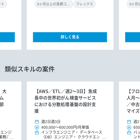
ニア）
機械学習・AIエンジニア
ニ
ート
6ヶ月以上の長期コミット
フレックス
詳しく見る
類似スキルの案件
】大
【AWS／ETL／週2～3日】急成
【フロン
ム
長中の世界初がん検査サービス
人月～
部
における分散処理基盤の設計支
／中古
援
マイズ
週2日
週3日
週2
400,000
～
600,000円
/
月単価
650
ドエンジ
インフラエンジニア
データベース
バ
業務系ア
（DB）エンジニア
クラウドエンジ
ン