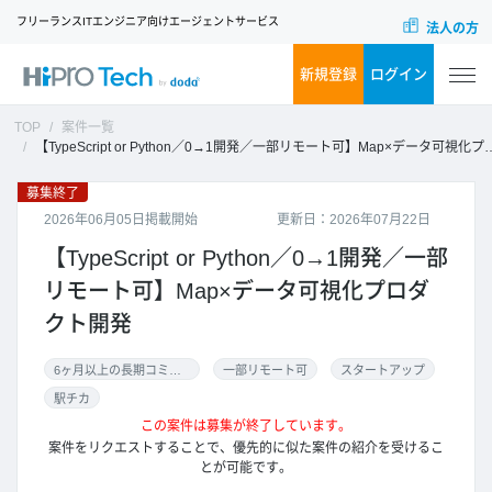
フリーランスITエンジニア向けエージェントサービス
法人の方
新規登録
ログイン
TOP
案件一覧
【TypeScript or Python／0→1開発／一部リモート可】Map×データ可視化プロダクト開発
募集終了
2026年06月05日掲載開始
更新日：2026年07月22日
【TypeScript or Python／0→1開発／一部
リモート可】Map×データ可視化プロダ
クト開発
6ヶ月以上の長期コミット
一部リモート可
スタートアップ
駅チカ
この案件は募集が終了しています。
案件をリクエストすることで、優先的に似た案件の紹介を受けるこ
とが可能です。