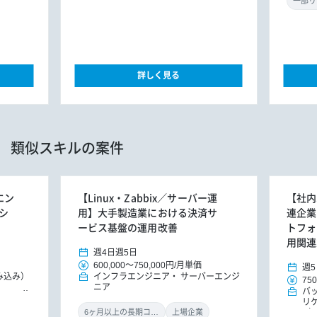
一部リ
詳しく見る
類似スキルの案件
エン
【Linux・Zabbix／サーバー運
【社内
シ
用】大手製造業における決済サ
連企業
ービス基盤の運用改善
トフォ
用関連
週4日
週5日
600,000
～
750,000円
/
月単価
週5
み込み）
インフラエンジニア
サーバーエンジ
750
ニア
バ
リ
（
6ヶ月以上の長期コミット
上場企業