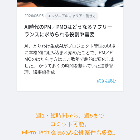
2026/06/05
エンジニアのキャリア・働き方
AI時代のPM／PMOはどうなる？フリー
ランスに求められる役割や需要
AI、とりわけ生成AIがプロジェクト管理の現場
に本格的に組み込まれ始めたことで、PM／P
MOのはたらき方はここ数年で劇的に変化しま
した。 かつて多くの時間を割いていた進捗管
理、議事録作成
続きを読む
週1・短時間から、週5まで
コミット可能。
HiPro Tech 会員のみ公開案件も多数。