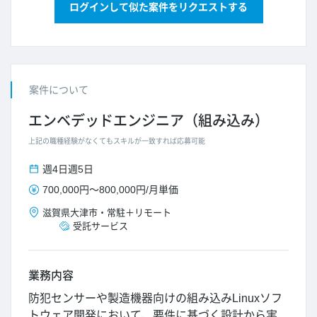
ログインして似た案件をリクエストする
案件について
エンベデッドエンジニア（組み込み）
上記の職種経験がなくてもスキルが一致すれば応募可能
週4日
週5日
700,000円
～
800,000円
/
月単価
滋賀県
大津市
・
常駐＋リモート
受託サービス
業務内容
防犯センサーや製造機器向けの組み込みLinuxソフ
トウェア開発において、要件に基づく設計から実