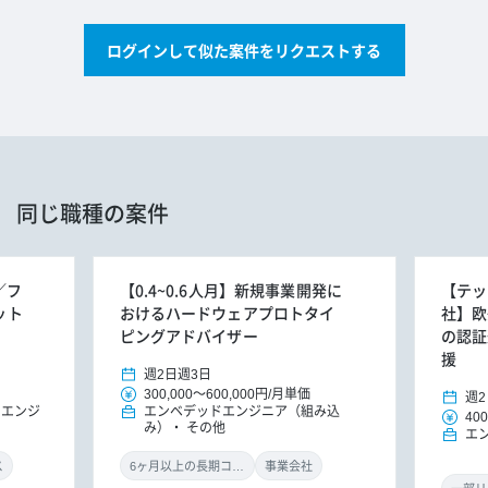
ログインして似た案件をリクエストする
同じ職種の案件
／フ
【0.4~0.6人月】新規事業開発に
【テッ
ット
おけるハードウェアプロトタイ
社】欧
ピングアドバイザー
の認証
援
週2日
週3日
300,000
～
600,000円
/
月単価
週2
ドエンジ
エンベデッドエンジニア（組み込
400
み）
その他
エ
ス
6ヶ月以上の長期コミット
事業会社