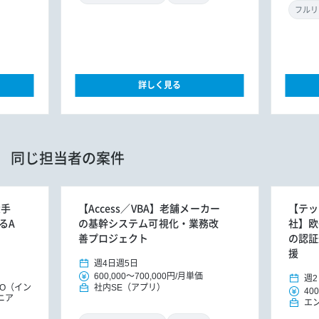
フルリ
詳しく見る
同じ担当者の案件
大手
【Access／VBA】老舗メーカー
【テッ
るA
の基幹システム可視化・業務改
社】欧
善プロジェクト
の認証
援
週4日
週5日
600,000
～
700,000円
/
月単価
週2
MO（イン
社内SE（アプリ）
400
ニア
エ