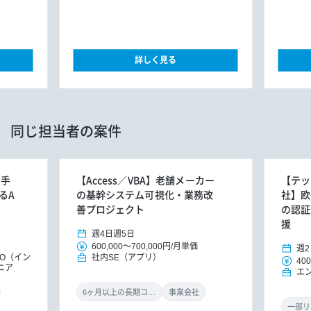
詳しく見る
同じ担当者の案件
大手
【Access／VBA】老舗メーカー
【テッ
るA
の基幹システム可視化・業務改
社】欧
善プロジェクト
の認証
援
週4日
週5日
600,000
～
700,000円
/
月単価
週2
MO（イン
社内SE（アプリ）
400
ニア
エ
6ヶ月以上の長期コミット
事業会社
一部リ