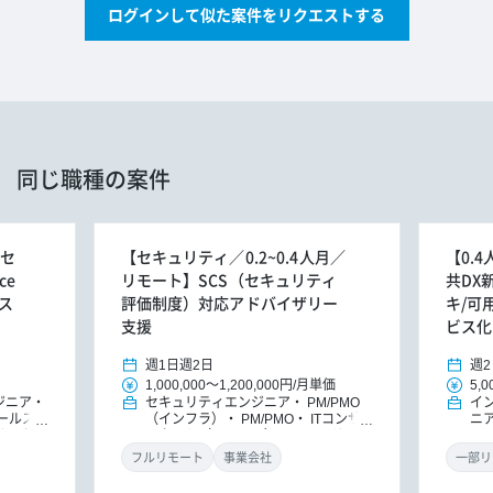
ログインして似た案件をリクエストする
同じ職種の案件
リセ
【セキュリティ／0.2~0.4人月／
【0.
ce
リモート】SCS（セキュリティ
共DX
ス
評価制度）対応アドバイザリー
キ/可
支援
ビス化
週1日
週2日
週2
1,000,000
～
1,200,000円
/
月単価
5,0
ジニア
セキュリティエンジニア
PM/PMO
イ
ールス・
（インフラ）
PM/PMO
ITコンサ
ニ
ンサルタン
ルタント（インフラ）
ITコンサルタ
MO
ント（イ
ント
DXコンサルタント
ラ
フルリモート
事業会社
一部リ