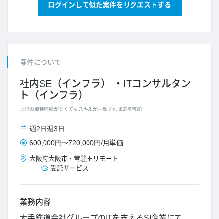
ログインして似た案件をリクエストする
案件について
社内SE（インフラ）
ITコンサルタン
ト（インフラ）
上記の職種経験がなくてもスキルが一致すれば応募可能
週2日
週3日
600,000円
～
720,000円
/
月単価
大阪府
大阪市
・
常駐＋リモート
受託サービス
業務内容
大手鉄道会社グループのITを支えるSI企業にて、