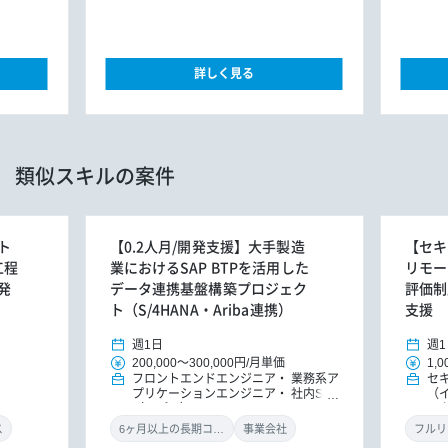
詳しく見る
類似スキルの案件
ト
【0.2人月/開発支援】大手製造
【セキ
工程
業におけるSAP BTPを活用した
リモー
発
データ連携基盤構築プロジェク
評価制
ト（S/4HANA・Ariba連携）
支援
週1日
週1
200,000
～
300,000円
/
月単価
1,0
フロントエンドエンジニア
業務系ア
セ
プリケーションエンジニア
社内SE
（
（アプリ）
ル
ン
ス
6ヶ月以上の長期コミット
事業会社
フルリ