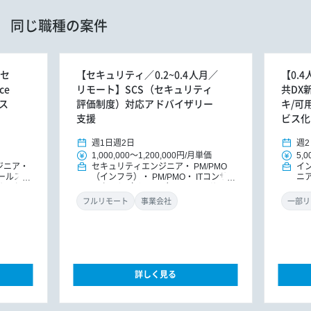
同じ職種の案件
リセ
【セキュリティ／0.2~0.4人月／
【0.
ce
リモート】SCS（セキュリティ
共DX
ス
評価制度）対応アドバイザリー
キ/可
支援
ビス化
週1日
週2日
週2
1,000,000
～
1,200,000円
/
月単価
5,0
ジニア
セキュリティエンジニア
PM/PMO
イ
ールス・
（インフラ）
PM/PMO
ITコンサ
ニ
ンサルタン
ルタント（インフラ）
ITコンサルタ
MO
ント（イ
ント
DXコンサルタント
ラ
フルリモート
事業会社
一部リ
詳しく見る