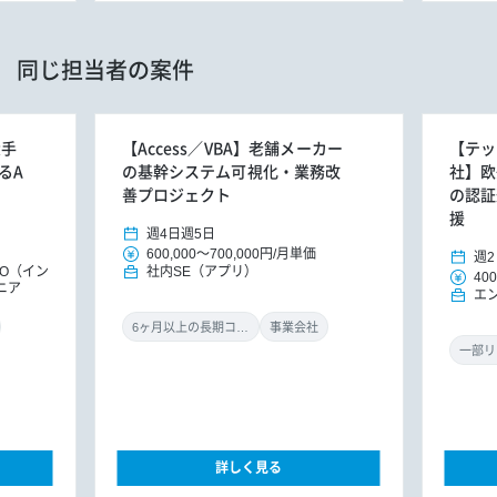
同じ担当者の案件
大手
【Access／VBA】老舗メーカー
【テッ
るA
の基幹システム可視化・業務改
社】欧
善プロジェクト
の認証
援
週4日
週5日
600,000
～
700,000円
/
月単価
週2
MO（イン
社内SE（アプリ）
400
ニア
エ
6ヶ月以上の長期コミット
事業会社
一部リ
詳しく見る