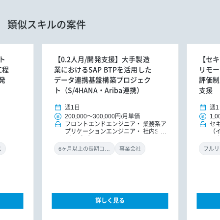
類似スキルの案件
ト
【0.2人月/開発支援】大手製造
【セキ
工程
業におけるSAP BTPを活用した
リモー
発
データ連携基盤構築プロジェク
評価制
ト（S/4HANA・Ariba連携）
支援
週1日
週1
200,000
～
300,000円
/
月単価
1,0
フロントエンドエンジニア
業務系ア
セ
プリケーションエンジニア
社内SE
（
（アプリ）
ル
ン
ス
6ヶ月以上の長期コミット
事業会社
フルリ
詳しく見る