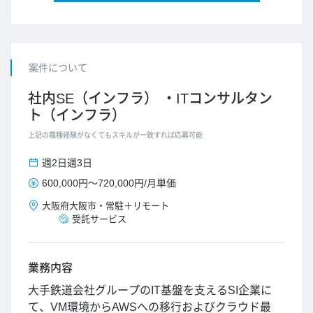
案件について
社内SE（インフラ）
ITコンサルタン
ト（インフラ）
上記の職種経験がなくてもスキルが一致すれば応募可能
週2日
週3日
600,000円
～
720,000円
/
月単価
大阪府
大阪市
・
常駐＋リモート
受託サービス
業務内容
大手鉄道会社グループのIT基盤を支えるSI企業に
て、VM環境からAWSへの移行およびクラウド最