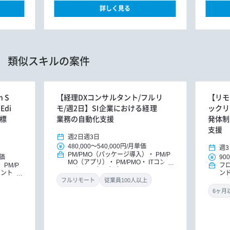
詳しく見る
類似スキルの案件
 S
【経理DXコンサルタント/フルリ
【リモ
Edi
モ/週2日】SI企業における経理
ックリー
ル標
業務の自動化支援
発体制
支援
週2日
週3日
480,000
～
540,000円
/
月単価
週3
PM/PMO（パッケージ導入）
PM/P
価
900
MO（アプリ）
PM/PMO
ITコンサ
PM/P
フ
ルタント（アプリ）
DXコンサルタ
タント
ン
ント
パッケージ導入コンサルタント
ト
DX
ッ
フルリモート
従業員100人以上
導入コン
ニ