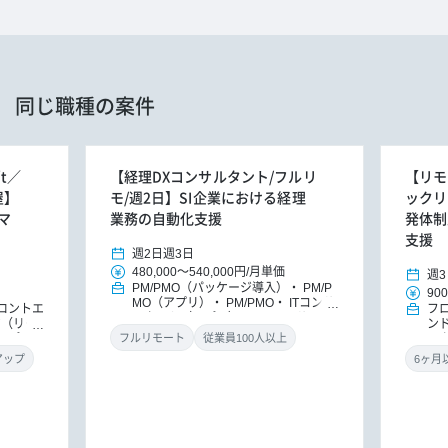
同じ職種の案件
t／
【経理DXコンサルタント/フルリ
【リモ
屋】
モ/週2日】SI企業における経理
ックリー
マ
業務の自動化支援
発体制
支援
週2日
週3日
480,000
～
540,000円
/
月単価
週3
PM/PMO（パッケージ導入）
PM/P
900
MO（アプリ）
PM/PMO
ITコンサ
ロントエ
フ
ルタント（アプリ）
DXコンサルタ
ア（リー
ン
ント
パッケージ導入コンサルタント
（アプ
ッ
フルリモート
従業員100人以上
ニ
アップ