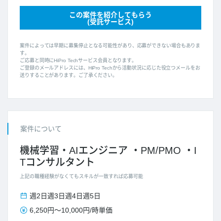
この案件を紹介してもらう
(受託サービス)
案件によっては早期に募集停止となる可能性があり、応募ができない場合もありま
す。
ご応募と同時にHiPro Techサービス会員となります。
ご登録のメールアドレスには、HiPro Techから活動状況に応じた役立つメールをお
送りすることがあります。ご了承ください。
案件について
機械学習・AIエンジニア
PM/PMO
I
Tコンサルタント
上記の職種経験がなくてもスキルが一致すれば応募可能
週2日
週3日
週4日
週5日
6,250円
～
10,000円
/
時単価