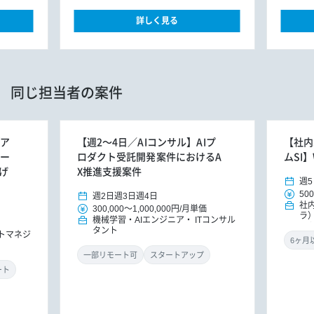
詳しく見る
同じ担当者の案件
/ア
【週2～4日／AIコンサル】AIプ
【社内S
ター
ロダクト受託開発案件におけるA
ムSI
げ
X推進支援案件
週5
500
週2日
週3日
週4日
社
300,000
～
1,000,000円
/
月単価
ラ
機械学習・AIエンジニア
ITコンサル
ー
タント
トマネジ
一部リモート可
スタートアップ
ート