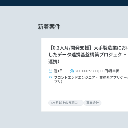
新着案件
【0.2人月/開発支援】大手製造業におけ
したデータ連携基盤構築プロジェクト（S/
連携）
週1日
200,000
～
300,000円
/
月単価
フロントエンドエンジニア
業務系アプリケー
プリ）
6ヶ月以上の長期コミット
事業会社