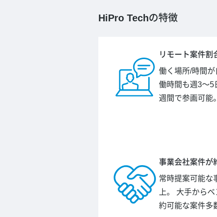
HiPro Tech
の特徴
リモート案件割合
働く場所/時間
働時間も週3～5
週間で参画可能
事業会社案件が約
常時提案可能な事
上。 大手から
約可能な案件多