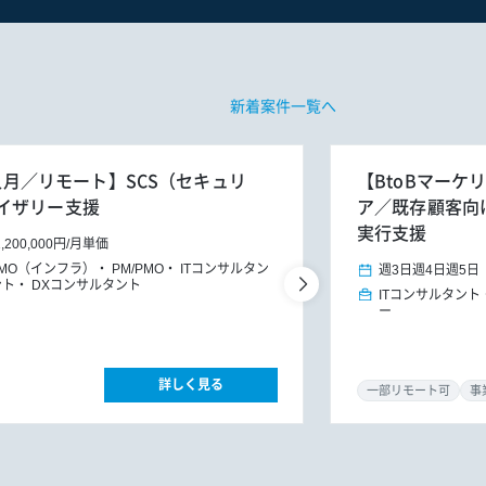
新着案件一覧へ
4人月／リモート】SCS（セキュリ
【BtoBマーケ
イザリー支援
ア／既存顧客向けG
実行支援
1,200,000円
/
月単価
PMO（インフラ）
PM/PMO
ITコンサルタン
週3日
週4日
週5日
ント
DXコンサルタント
ITコンサルタント
ー
詳しく見る
一部リモート可
事