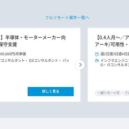
フルリモート案件一覧へ
ト主体】半導体・モーターメーカー向
【0.4人月～
保守支援
アーキ/可用性・
000,000円
/
月単価
週2日
週3日
週4日
ITコンサルタント
DXコンサルタント
パッ
インフラエンジニ
O
ITコンサル
詳しく見る
一部リモート可
フ