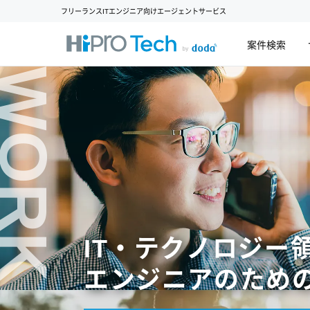
フリーランスITエンジニア向けエージェントサービス
案件検索
WORK
IT・テクノロジー
エンジニアのため