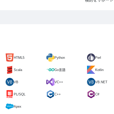
検討をサポート
HTML5
Python
Perl
Scala
Go言語
Kotlin
VB
VC++
VB.NET
PL/SQL
C++
C#
Apex