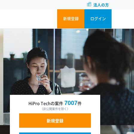
法人の方
新規登録
ログイン
7007
HiPro Techの案件
件
（非公開案件を除く）
新規登録