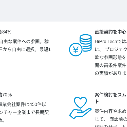
84%
直接契約を中心
が自由な案件への参画。稼
HiPro Tec
日から自由に選択。最短1
に、 プロジェ
。
軟な参画形態を
開の高条件案件
の実績がありま
70％
案件検討をスム
ト
業会社案件は450件以
案件内容や求め
ベンチャー企業まで長期契
じて、 面談前
数。