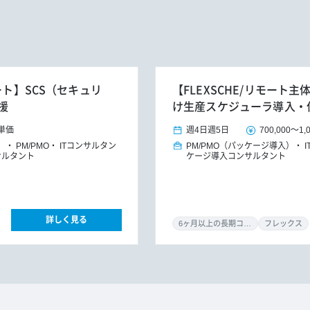
ート】SCS（セキュリ
【FLEXSCHE/リモー
援
け生産スケジューラ導入・
単価
週4日
週5日
700,000
～
1,
）
PM/PMO
ITコンサルタン
PM/PMO（パッケージ導入）
サルタント
ケージ導入コンサルタント
詳しく見る
6ヶ月以上の長期コミット
フレックス