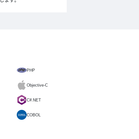
します。
PHP
Objective-C
C#.NET
COBOL