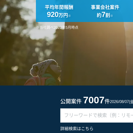
平均年間報酬
事業会社案件
920
7
万円
約
割
※
※
※当社調べ2022年5月時点
7007
公開案件
件
2026/08/07
詳細検索はこちら