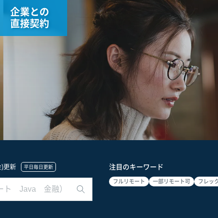
企業との
直接契約
(金)更新
注目のキーワード
平日毎日更新
フルリモート
一部リモート可
フレッ