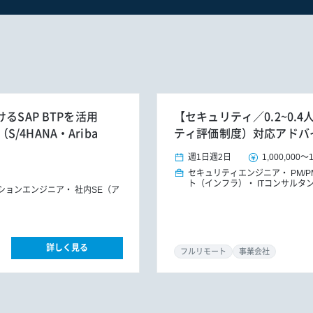
るSAP BTPを活用
【セキュリティ／0.2~0.
4HANA・Ariba
ティ評価制度）対応アドバ
週1日
週2日
1,000,000
～
セキュリティエンジニア
PM/
ト（インフラ）
ITコンサルタ
ションエンジニア
社内SE（ア
詳しく見る
フルリモート
事業会社