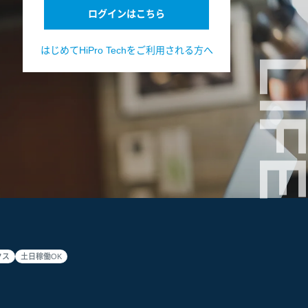
ログインはこちら
はじめてHiPro Techをご利用される方へ
LIF
クス
土日稼働OK