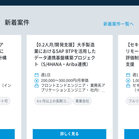
新着案件
新着案件一覧へ
ア
【0.2人月/開発支援】大手製造
【セキ
に
業におけるSAP BTPを活用した
リモー
計構
データ連携基盤構築プロジェク
評価制
ト（S/4HANA・Ariba連携）
支援
週1日
週1
200,000
～
300,000円
/
月単価
1,0
E（イン
フロントエンドエンジニア
業務系ア
セ
プリケーションエンジニア
社内SE
（
（アプリ）
ル
ン
ート可
6ヶ月以上の長期コミット
事業会社
フルリ
詳しく見る