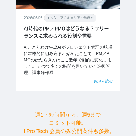
2026/06/05
エンジニアのキャリア・働き方
AI時代のPM／PMOはどうなる？フリー
ランスに求められる役割や需要
AI、とりわけ生成AIがプロジェクト管理の現場
に本格的に組み込まれ始めたことで、PM／P
MOのはたらき方はここ数年で劇的に変化しま
した。 かつて多くの時間を割いていた進捗管
理、議事録作成
続きを読む
週1・短時間から、週5まで
コミット可能。
HiPro Tech 会員のみ公開案件も多数。