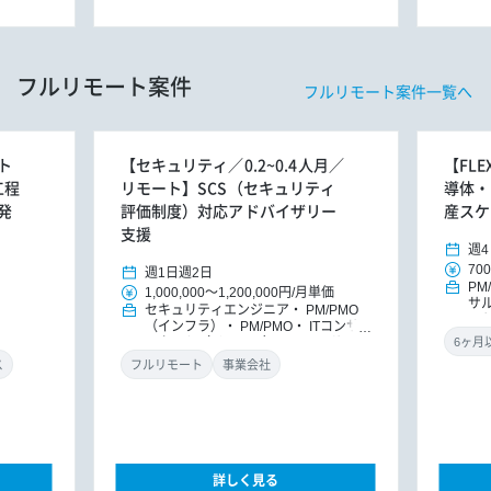
フルリモート案件
フルリモート案件一覧へ
ト
【セキュリティ／0.2~0.4人月／
【FL
工程
リモート】SCS（セキュリティ
導体・
発
評価制度）対応アドバイザリー
産スケ
支援
週4
700
週1日
週2日
PM
1,000,000
～
1,200,000円
/
月単価
サ
セキュリティエンジニア
PM/PMO
ッ
（インフラ）
PM/PMO
ITコンサ
ルタント（インフラ）
ITコンサルタ
ント
DXコンサルタント
ス
フルリモート
事業会社
詳しく見る