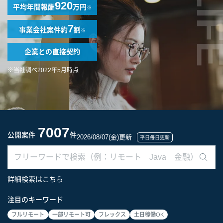
LIF
920
平均年間報酬
万円
※
7
事業会社案件
約
割
※
企業との
直接契約
※当社調べ2022年5月時点
7007
公開案件
件
2026/08/07(金)更新
平日毎日更新
詳細検索はこちら
注目のキーワード
フルリモート
一部リモート可
フレックス
土日稼働OK