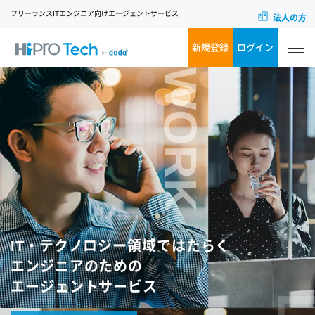
フリーランスITエンジニア向けエージェントサービス
法人の方
新規登録
ログイン
WORK
IT・テクノロジー領域ではたらく
エンジニアのための
エージェントサービス